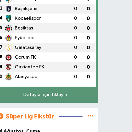
3
Başakşehir
0
0
4
Kocaelispor
0
0
5
Beşiktaş
0
0
6
Eyüpspor
0
0
7
Galatasaray
0
0
8
Çorum FK
0
0
9
Gaziantep FK
0
0
0
Alanyaspor
0
0
Detaylar için tıklayın
Süper Lig Fikstür
4 Ağustos, Cuma