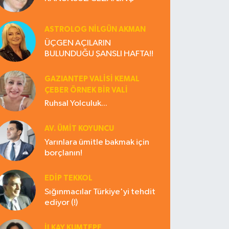
ASTROLOG NILGÜN AKMAN
ÜÇGEN AÇILARIN
BULUNDUĞU ŞANSLI HAFTA!!
GAZIANTEP VALISI KEMAL
ÇEBER ÖRNEK BİR VALİ
Ruhsal Yolculuk...
AV. ÜMIT KOYUNCU
Yarınlara ümitle bakmak için
borçlanın!
EDIP TEKKOL
Sığınmacılar Türkiye'yi tehdit
ediyor (!)
İLKAY KUMTEPE