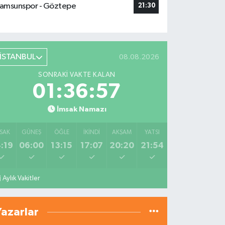
amsunspor - Göztepe
21:30
İSTANBUL
08.08.2026
SONRAKI VAKTE KALAN
01:36:56
İmsak Namazı
SAK
GÜNEŞ
ÖĞLE
İKINDI
AKŞAM
YATSI
:19
06:00
13:15
17:07
20:20
21:54
Aylık Vakitler
Yazarlar