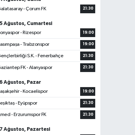
alatasaray - Çorum FK
21:30
5 Ağustos, Cumartesi
onyaspor - Rizespor
19:00
asımpaşa - Trabzonspor
19:00
ençlerbirliği S.K. - Fenerbahçe
21:30
aziantep FK - Alanyaspor
21:30
6 Ağustos, Pazar
aşakşehir - Kocaelispor
19:00
eşiktaş - Eyüpspor
21:30
med - Erzurumspor FK
21:30
7 Ağustos, Pazartesi