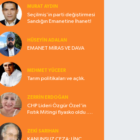
MURAT AYDIN
Seçilmiş'in parti değiştirmesi
Sandığın Emanetine İhanet!
HÜSEYIN ADALAN
EMANET MİRAS VE DAVA
MEHMET YÜCEER
Tarım politikaları ve açlık.
ZERRIN ERDOĞAN
CHP Lideri Özgür Özel'in
Fıstık Mitingi fiyasko oldu .
Çiftçi hayal kırıklığına uğradı
ZEKI SARIHAN
KANUNSUZ CEZA: LİNÇ