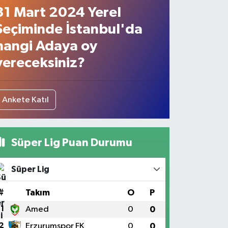
31 Mart 2024 Yerel
Seçiminde İstanbul'da
hangi Adaya oy
vereceksiniz?
Ankete Katıl
Süper Lig Puan Durumu
Süper Lig
#
Takım
O
P
1
Amed
0
0
2
Erzurumspor FK
0
0