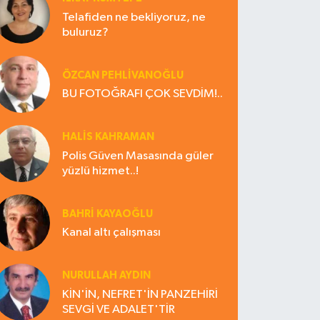
Telafiden ne bekliyoruz, ne
buluruz?
ÖZCAN PEHLİVANOĞLU
BU FOTOĞRAFI ÇOK SEVDİM!..
HALIS KAHRAMAN
Polis Güven Masasında güler
yüzlü hizmet..!
BAHRI KAYAOĞLU
Kanal altı çalışması
NURULLAH AYDIN
KİN'İN, NEFRET'İN PANZEHİRİ
SEVGİ VE ADALET'TİR