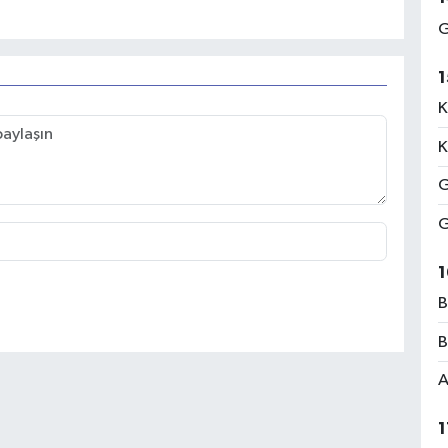
G
1
K
K
G
G
1
B
B
A
1