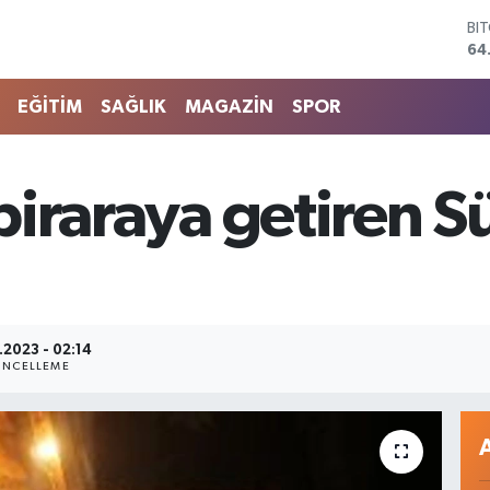
BI
64
DO
47
EU
EĞİTİM
SAĞLIK
MAGAZİN
SPOR
55
ST
64
GR
ı biraraya getiren 
66
Bİ
13
.2023 - 02:14
NCELLEME