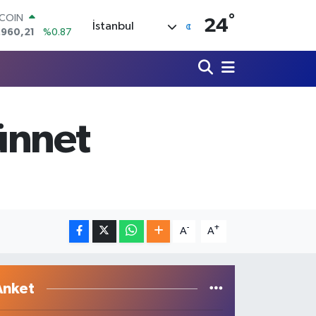
TCOIN
.960,21
%0.87
°
24
İstanbul
LAR
,7436
%0.18
RO
,2510
%0.32
ERLİN
,4811
%0.38
AM ALTIN
Sünnet
60.55
%0.03
ST100
.779
%-14
-
+
A
A
Anket