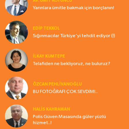
AV. ÜMIT KOYUNCU
Yarınlara ümitle bakmak için borçlanın!
EDIP TEKKOL
Sığınmacılar Türkiye'yi tehdit ediyor (!)
İLKAY KUMTEPE
Telafiden ne bekliyoruz, ne buluruz?
ÖZCAN PEHLİVANOĞLU
BU FOTOĞRAFI ÇOK SEVDİM!..
HALIS KAHRAMAN
Polis Güven Masasında güler yüzlü
hizmet..!