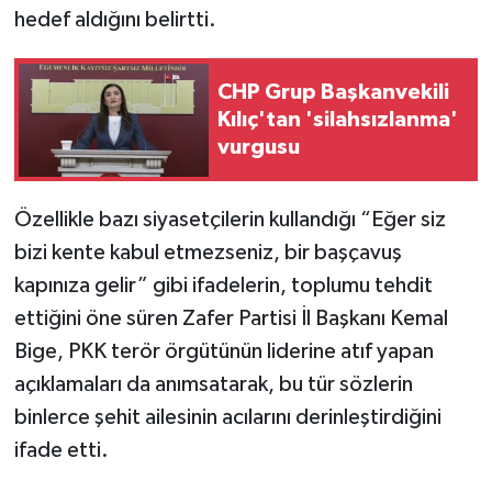
hedef aldığını belirtti.
CHP Grup Başkanvekili
Kılıç'tan 'silahsızlanma'
vurgusu
Özellikle bazı siyasetçilerin kullandığı “Eğer siz
bizi kente kabul etmezseniz, bir başçavuş
kapınıza gelir” gibi ifadelerin, toplumu tehdit
ettiğini öne süren Zafer Partisi İl Başkanı Kemal
Bige, PKK terör örgütünün liderine atıf yapan
açıklamaları da anımsatarak, bu tür sözlerin
binlerce şehit ailesinin acılarını derinleştirdiğini
ifade etti.