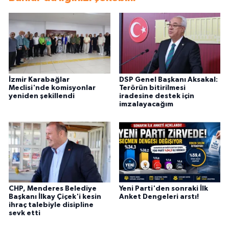
İzmir Karabağlar
DSP Genel Başkanı Aksakal:
Meclisi'nde komisyonlar
Terörün bitirilmesi
yeniden şekillendi
iradesine destek için
imzalayacağım
CHP, Menderes Belediye
Yeni Parti'den sonraki İlk
Başkanı İlkay Çiçek'i kesin
Anket Dengeleri arstı!
ihraç talebiyle disipline
sevk etti