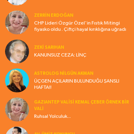
ZERRIN ERDOĞAN
CHP Lideri Özgür Özel'in Fıstık Mitingi
fiyasko oldu . Çiftçi hayal kırıklığına uğradı
ZEKI SARIHAN
KANUNSUZ CEZA: LİNÇ
ASTROLOG NILGÜN AKMAN
ÜÇGEN AÇILARIN BULUNDUĞU ŞANSLI
HAFTA!!
GAZIANTEP VALISI KEMAL ÇEBER ÖRNEK BİR
VALİ
Ruhsal Yolculuk...