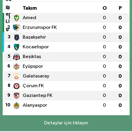
#
Takım
O
P
1
Amed
0
0
2
Erzurumspor FK
0
0
3
Başakşehir
0
0
4
Kocaelispor
0
0
5
Beşiktaş
0
0
6
Eyüpspor
0
0
7
Galatasaray
0
0
8
Çorum FK
0
0
9
Gaziantep FK
0
0
10
Alanyaspor
0
0
Detaylar için tıklayın