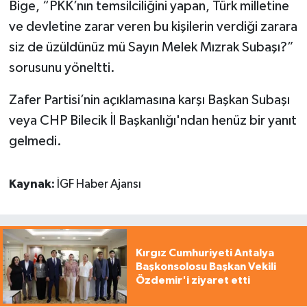
Bige, “PKK’nın temsilciliğini yapan, Türk milletine
ve devletine zarar veren bu kişilerin verdiği zarara
siz de üzüldünüz mü Sayın Melek Mızrak Subaşı?”
sorusunu yöneltti.
Zafer Partisi’nin açıklamasına karşı Başkan Subaşı
veya CHP Bilecik İl Başkanlığı'ndan henüz bir yanıt
gelmedi.
Kaynak:
İGF Haber Ajansı
Kırgız Cumhuriyeti Antalya
Başkonsolosu Başkan Vekili
Özdemir'i ziyaret etti