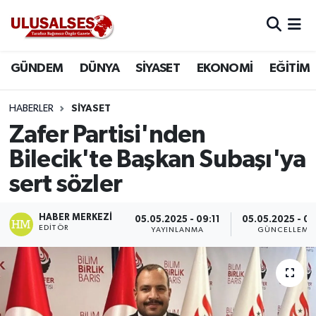
GÜNDEM
Hava Durumu
GÜNDEM
DÜNYA
SİYASET
EKONOMİ
EĞİTİM
DÜNYA
Trafik Durumu
HABERLER
SİYASET
SİYASET
Süper Lig Puan Durumu ve Fikstür
Zafer Partisi'nden
Bilecik'te Başkan Subaşı'ya
EKONOMİ
Tüm Manşetler
sert sözler
EĞİTİM
Son Dakika Haberleri
HABER MERKEZI
05.05.2025 - 09:11
05.05.2025 - 09
EDITÖR
YAYINLANMA
GÜNCELLEME
SAĞLIK
Haber Arşivi
MAGAZİN
SPOR