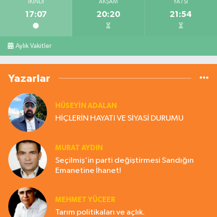
İKINDI
AKŞAM
YATSI
17:07
20:20
21:54
Aylık Vakitler
Yazarlar
HÜSEYIN ADALAN
HİÇLERİN HAYATI VE SİYASİ DURUMU
MURAT AYDIN
Seçilmiş'in parti değiştirmesi Sandığın
Emanetine İhanet!
MEHMET YÜCEER
Tarım politikaları ve açlık.