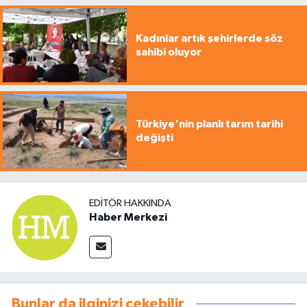
Kadınlar artık şehirlerde söz
sahibi oluyor
Türkiye'nin planlı tarım tarihi
değişti
EDITÖR HAKKINDA
Haber Merkezi
Bunlar da ilginizi çekebilir