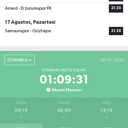
Amed - Erzurumspor FK
21:30
17 Ağustos, Pazartesi
Samsunspor - Göztepe
21:30
İSTANBUL
08.08.2026
SONRAKI VAKTE KALAN
01:09:31
Akşam Namazı
İMSAK
GÜNEŞ
ÖĞLE
04:19
06:00
13:15