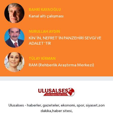
BAHRI KAYAOĞLU
Kanal altı çalışması
NURULLAH AYDIN
KİN'İN, NEFRET'İN PANZEHİRİ SEVGİ VE
ADALET'TİR
TÜLAY KİRMAN
RAM (Rehberlik Araştırma Merkezi)
Ulusalses - haberler, gazeteler, ekonomi, spor, siyaset,son
dakika,haber sitesi,