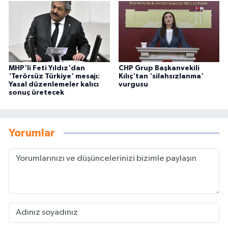
MHP'li Feti Yıldız'dan
CHP Grup Başkanvekili
'Terörsüz Türkiye' mesajı:
Kılıç'tan 'silahsızlanma'
Yasal düzenlemeler kalıcı
vurgusu
sonuç üretecek
Yorumlar