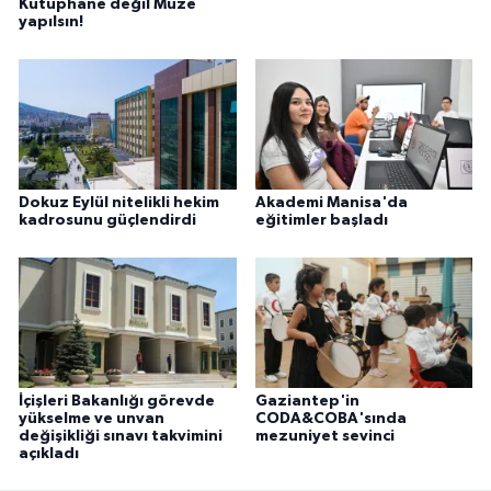
Kütüphane değil Müze
yapılsın!
Dokuz Eylül nitelikli hekim
Akademi Manisa'da
kadrosunu güçlendirdi
eğitimler başladı
İçişleri Bakanlığı görevde
Gaziantep'in
yükselme ve unvan
CODA&COBA'sında
değişikliği sınavı takvimini
mezuniyet sevinci
açıkladı