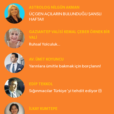
ASTROLOG NILGÜN AKMAN
ÜÇGEN AÇILARIN BULUNDUĞU ŞANSLI
HAFTA!!
GAZIANTEP VALISI KEMAL ÇEBER ÖRNEK BİR
VALİ
Ruhsal Yolculuk...
AV. ÜMIT KOYUNCU
Yarınlara ümitle bakmak için borçlanın!
EDIP TEKKOL
Sığınmacılar Türkiye'yi tehdit ediyor (!)
İLKAY KUMTEPE