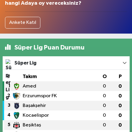
hangi Adaya oy vereceksiniz?
Ankete Katıl
Süper Lig Puan Durumu
Süper Lig
#
Takım
O
P
1
Amed
0
0
2
Erzurumspor FK
0
0
3
Başakşehir
0
0
4
Kocaelispor
0
0
5
Beşiktaş
0
0