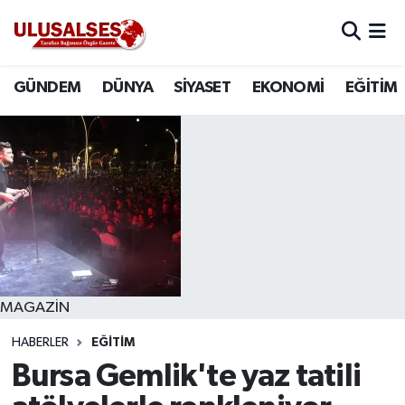
GÜNDEM
Hava Durumu
GÜNDEM
DÜNYA
SİYASET
EKONOMİ
EĞİTİM
DÜNYA
Trafik Durumu
SİYASET
Süper Lig Puan Durumu ve Fikstür
EKONOMİ
Tüm Manşetler
EĞİTİM
Son Dakika Haberleri
SAĞLIK
Haber Arşivi
MAGAZİN
HABERLER
EĞİTİM
MAGAZİN
Bursa Gemlik'te yaz tatili
SPOR