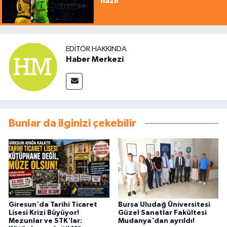
hazır
EDITÖR HAKKINDA
Haber Merkezi
Bunlar da ilginizi çekebilir
Giresun'da Tarihi Ticaret
Bursa Uludağ Üniversitesi
Lisesi Krizi Büyüyor!
Güzel Sanatlar Fakültesi
Mezunlar ve STK'lar:
Mudanya'dan ayrıldı!