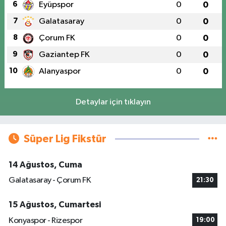
6
Eyüpspor
0
0
7
Galatasaray
0
0
8
Çorum FK
0
0
9
Gaziantep FK
0
0
10
Alanyaspor
0
0
Detaylar için tıklayın
Süper Lig Fikstür
14 Ağustos, Cuma
Galatasaray - Çorum FK
21:30
15 Ağustos, Cumartesi
Konyaspor - Rizespor
19:00