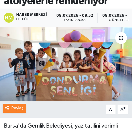
atölyelerle renkleniyor
HABER MERKEZI
08.07.2026 - 09:52
08.07.2026 - 0
EDITÖR
YAYINLANMA
GÜNCELLEM
Paylaş
-
+
A
A
Bursa'da Gemlik Belediyesi, yaz tatilini verimli