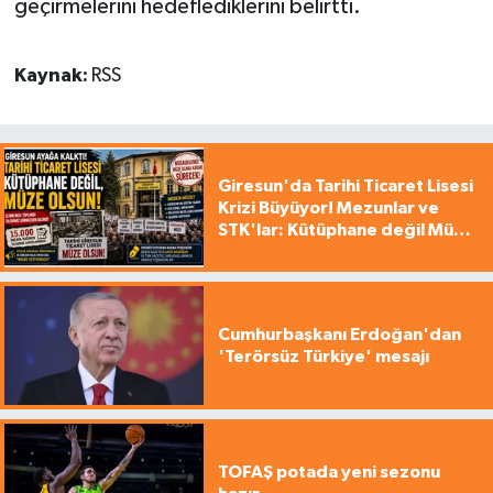
geçirmelerini hedeflediklerini belirtti.
Kaynak:
RSS
Giresun'da Tarihi Ticaret Lisesi
Krizi Büyüyor! Mezunlar ve
STK'lar: Kütüphane değil Müze
yapılsın!
Cumhurbaşkanı Erdoğan'dan
'Terörsüz Türkiye' mesajı
TOFAŞ potada yeni sezonu