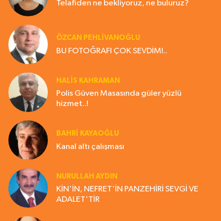
Telafiden ne bekliyoruz, ne buluruz?
ÖZCAN PEHLİVANOĞLU
BU FOTOĞRAFI ÇOK SEVDİM!..
HALIS KAHRAMAN
Polis Güven Masasında güler yüzlü
hizmet..!
BAHRI KAYAOĞLU
Kanal altı çalışması
NURULLAH AYDIN
KİN'İN, NEFRET'İN PANZEHİRİ SEVGİ VE
ADALET'TİR