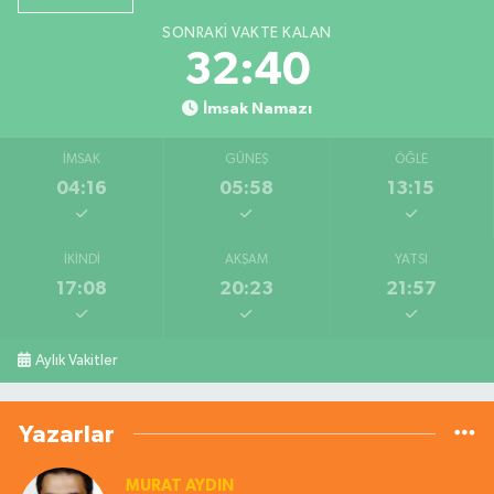
SONRAKI VAKTE KALAN
32:40
İmsak Namazı
İMSAK
GÜNEŞ
ÖĞLE
04:16
05:58
13:15
İKINDI
AKŞAM
YATSI
17:08
20:23
21:57
Aylık Vakitler
Yazarlar
MURAT AYDIN