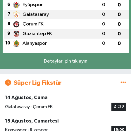
6
Eyüpspor
0
0
7
Galatasaray
0
0
8
Çorum FK
0
0
9
Gaziantep FK
0
0
10
Alanyaspor
0
0
Detaylar için tıklayın
Süper Lig Fikstür
14 Ağustos, Cuma
Galatasaray - Çorum FK
21:30
15 Ağustos, Cumartesi
Konyaspor - Rizespor
19:00