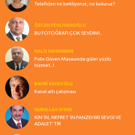
Telafiden ne bekliyoruz, ne buluruz?
ÖZCAN PEHLİVANOĞLU
BU FOTOĞRAFI ÇOK SEVDİM!..
HALIS KAHRAMAN
Polis Güven Masasında güler yüzlü
hizmet..!
BAHRI KAYAOĞLU
Kanal altı çalışması
NURULLAH AYDIN
KİN'İN, NEFRET'İN PANZEHİRİ SEVGİ VE
ADALET'TİR