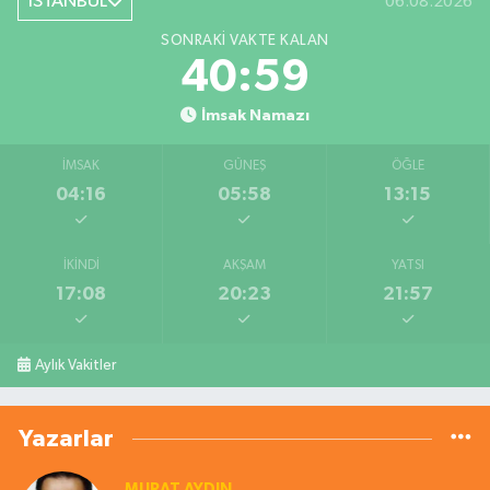
İSTANBUL
06.08.2026
SONRAKI VAKTE KALAN
40:58
İmsak Namazı
İMSAK
GÜNEŞ
ÖĞLE
04:16
05:58
13:15
İKINDI
AKŞAM
YATSI
17:08
20:23
21:57
Aylık Vakitler
Yazarlar
MURAT AYDIN