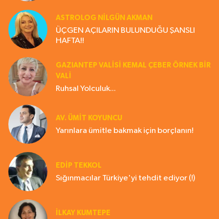
ASTROLOG NILGÜN AKMAN
ÜÇGEN AÇILARIN BULUNDUĞU ŞANSLI
HAFTA!!
GAZIANTEP VALISI KEMAL ÇEBER ÖRNEK BİR
VALİ
Ruhsal Yolculuk...
AV. ÜMIT KOYUNCU
Yarınlara ümitle bakmak için borçlanın!
EDIP TEKKOL
Sığınmacılar Türkiye'yi tehdit ediyor (!)
İLKAY KUMTEPE