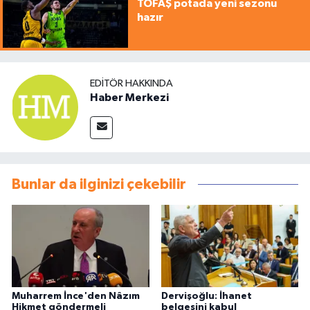
TOFAŞ potada yeni sezonu
hazır
EDITÖR HAKKINDA
Haber Merkezi
Bunlar da ilginizi çekebilir
Muharrem İnce'den Nâzım
Dervişoğlu: İhanet
Hikmet göndermeli
belgesini kabul