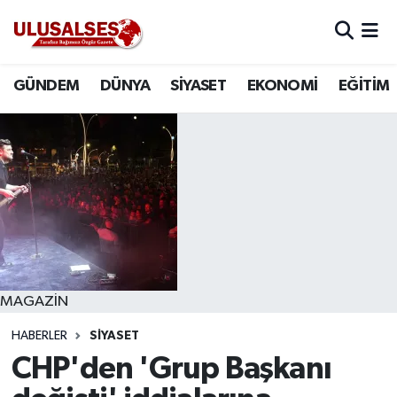
GÜNDEM
Hava Durumu
GÜNDEM
DÜNYA
SİYASET
EKONOMİ
EĞİTİM
DÜNYA
Trafik Durumu
SİYASET
Süper Lig Puan Durumu ve Fikstür
EKONOMİ
Tüm Manşetler
EĞİTİM
Son Dakika Haberleri
SAĞLIK
Haber Arşivi
MAGAZİN
HABERLER
SİYASET
MAGAZİN
CHP'den 'Grup Başkanı
SPOR