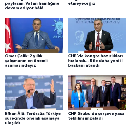
paylaşım: Vatan hainliğine
etmeyeceğiz
devam ediyor hâlâ
Ömer Çelik: 2 yıllık
CHP'de kongre hazırlıkları
çalışmanın en önemli
hızlandı... 8 ile daha yeni il
aşamasındayız
başkanı atandı
Efkan Âlâ: Terörsüz Türkiye
CHP Grubu da çerçeve yasa
sürecinde önemli aşamaya
teklifini imzaladı
ulaşıldı