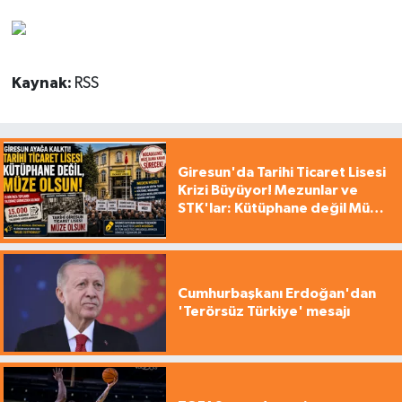
Kaynak:
RSS
Giresun'da Tarihi Ticaret Lisesi
Krizi Büyüyor! Mezunlar ve
STK'lar: Kütüphane değil Müze
yapılsın!
Cumhurbaşkanı Erdoğan'dan
'Terörsüz Türkiye' mesajı