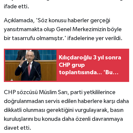
ifade etti.
Açıklamada, 'Söz konusu haberler gerçeği
yansıtmamakta olup Genel Merkezimizin böyle
bir tasarrufu olmamıştır.' ifadelerine yer verildi.
Kılıçdaroğlu 3 yıl sonra
CHP grup
toplantısında... 'Bu
Kemal hiçbir gücün
karşısında eğilmez'
CHP sözcüsü Müslim Sarı, parti yetkililerince
doğrulanmadan servis edilen haberlere karşı daha
dikkatli olunması gerektiğini vurgulayarak, basın
kuruluşlarını bu konuda daha özenli davranmaya
davet etti.