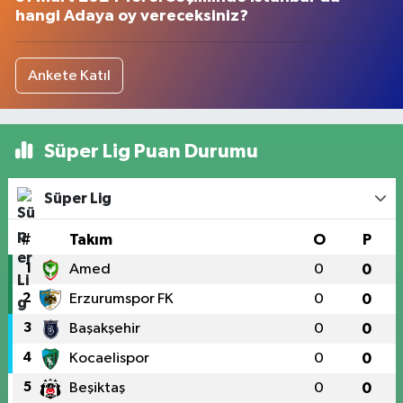
hangi Adaya oy vereceksiniz?
Ankete Katıl
Süper Lig Puan Durumu
Süper Lig
#
Takım
O
P
1
Amed
0
0
2
Erzurumspor FK
0
0
3
Başakşehir
0
0
4
Kocaelispor
0
0
5
Beşiktaş
0
0