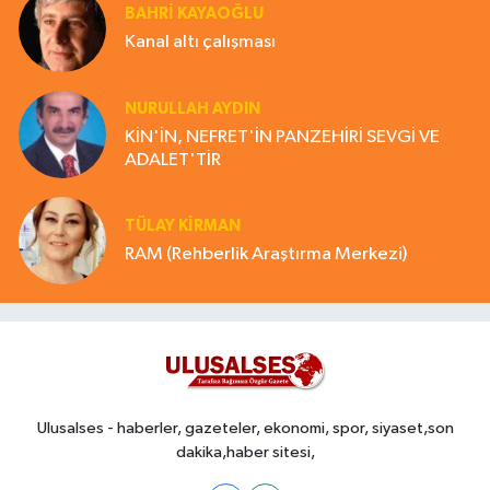
BAHRI KAYAOĞLU
Kanal altı çalışması
NURULLAH AYDIN
KİN'İN, NEFRET'İN PANZEHİRİ SEVGİ VE
ADALET'TİR
TÜLAY KİRMAN
RAM (Rehberlik Araştırma Merkezi)
Ulusalses - haberler, gazeteler, ekonomi, spor, siyaset,son
dakika,haber sitesi,