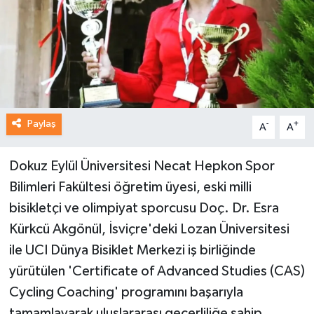
Paylaş
-
+
A
A
Dokuz Eylül Üniversitesi Necat Hepkon Spor
Bilimleri Fakültesi öğretim üyesi, eski milli
bisikletçi ve olimpiyat sporcusu Doç. Dr. Esra
Kürkcü Akgönül, İsviçre'deki Lozan Üniversitesi
ile UCI Dünya Bisiklet Merkezi iş birliğinde
yürütülen 'Certificate of Advanced Studies (CAS)
Cycling Coaching' programını başarıyla
tamamlayarak uluslararası geçerliliğe sahip