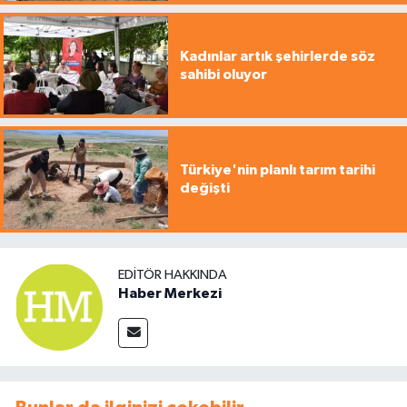
Kadınlar artık şehirlerde söz
sahibi oluyor
Türkiye'nin planlı tarım tarihi
değişti
EDITÖR HAKKINDA
Haber Merkezi