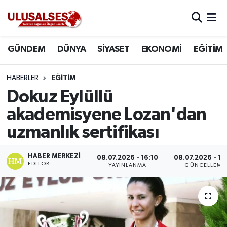
GÜNDEM
Hava Durumu
GÜNDEM
DÜNYA
SİYASET
EKONOMİ
EĞİTİM
DÜNYA
Trafik Durumu
HABERLER
EĞİTİM
SİYASET
Süper Lig Puan Durumu ve Fikstür
Dokuz Eylüllü
akademisyene Lozan'dan
EKONOMİ
Tüm Manşetler
uzmanlık sertifikası
EĞİTİM
Son Dakika Haberleri
HABER MERKEZI
08.07.2026 - 16:10
08.07.2026 - 16
EDITÖR
YAYINLANMA
GÜNCELLEME
SAĞLIK
Haber Arşivi
MAGAZİN
SPOR