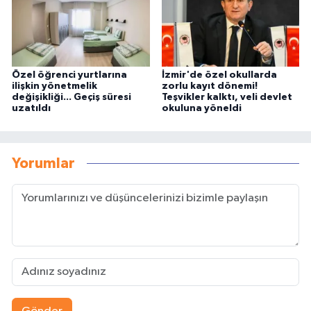
Özel öğrenci yurtlarına
İzmir'de özel okullarda
ilişkin yönetmelik
zorlu kayıt dönemi!
değişikliği... Geçiş süresi
Teşvikler kalktı, veli devlet
uzatıldı
okuluna yöneldi
Yorumlar