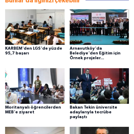
Bunlar da ilginizi çekebilir
KARBEM'den LGS'de yüzde
Arnavutköy'da
95,7 başarı
Belediye'den Eğitim için
Örnek projeler...
Moritanyalı öğrencilerden
Bakan Tekin üniversite
MEB'e ziyaret
adaylarıyla tecrübe
paylaştı