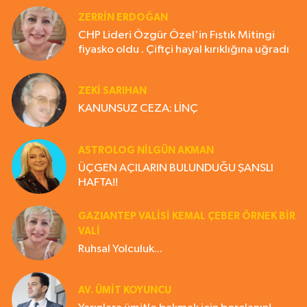
ZERRIN ERDOĞAN
CHP Lideri Özgür Özel'in Fıstık Mitingi
fiyasko oldu . Çiftçi hayal kırıklığına uğradı
ZEKI SARIHAN
KANUNSUZ CEZA: LİNÇ
ASTROLOG NILGÜN AKMAN
ÜÇGEN AÇILARIN BULUNDUĞU ŞANSLI
HAFTA!!
GAZIANTEP VALISI KEMAL ÇEBER ÖRNEK BİR
VALİ
Ruhsal Yolculuk...
AV. ÜMIT KOYUNCU