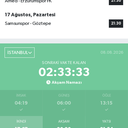
Amed - Erzurumspor FK
21:30
17 Ağustos, Pazartesi
Samsunspor - Göztepe
21:30
İSTANBUL
08.08.2026
SONRAKI VAKTE KALAN
02:33:33
Akşam Namazı
İMSAK
GÜNEŞ
ÖĞLE
04:19
06:00
13:15
İKINDI
AKŞAM
YATSI