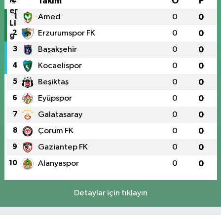
#
Takım
O
P
1
Amed
0
0
2
Erzurumspor FK
0
0
3
Başakşehir
0
0
4
Kocaelispor
0
0
5
Beşiktaş
0
0
6
Eyüpspor
0
0
7
Galatasaray
0
0
8
Çorum FK
0
0
9
Gaziantep FK
0
0
10
Alanyaspor
0
0
Detaylar için tıklayın