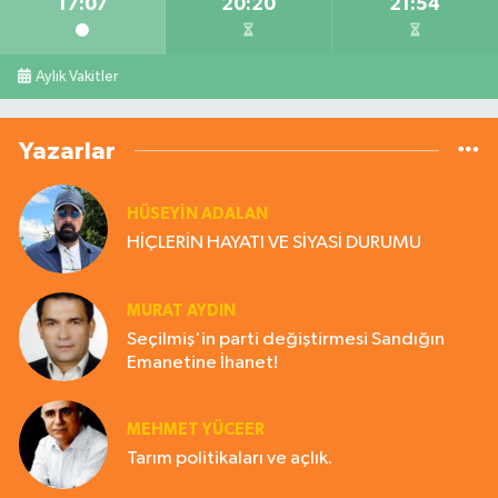
17:07
20:20
21:54
Aylık Vakitler
Yazarlar
HÜSEYIN ADALAN
HİÇLERİN HAYATI VE SİYASİ DURUMU
MURAT AYDIN
Seçilmiş'in parti değiştirmesi Sandığın
Emanetine İhanet!
MEHMET YÜCEER
Tarım politikaları ve açlık.