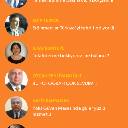
Yarınlara ümitle bakmak için borçlanın!
EDIP TEKKOL
Sığınmacılar Türkiye'yi tehdit ediyor (!)
İLKAY KUMTEPE
Telafiden ne bekliyoruz, ne buluruz?
ÖZCAN PEHLİVANOĞLU
BU FOTOĞRAFI ÇOK SEVDİM!..
HALIS KAHRAMAN
Polis Güven Masasında güler yüzlü
hizmet..!