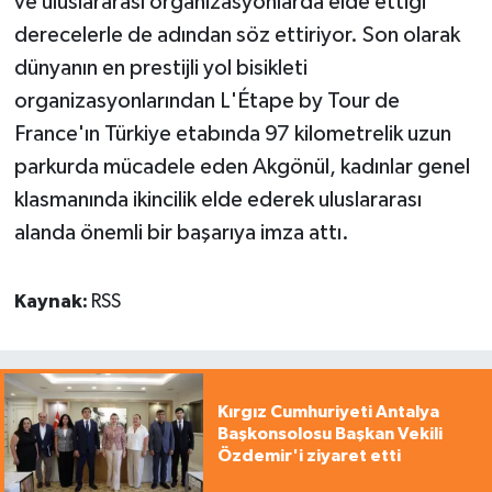
ve uluslararası organizasyonlarda elde ettiği
derecelerle de adından söz ettiriyor. Son olarak
dünyanın en prestijli yol bisikleti
organizasyonlarından L'Étape by Tour de
France'ın Türkiye etabında 97 kilometrelik uzun
parkurda mücadele eden Akgönül, kadınlar genel
klasmanında ikincilik elde ederek uluslararası
alanda önemli bir başarıya imza attı.
Kaynak:
RSS
Kırgız Cumhuriyeti Antalya
Başkonsolosu Başkan Vekili
Özdemir'i ziyaret etti