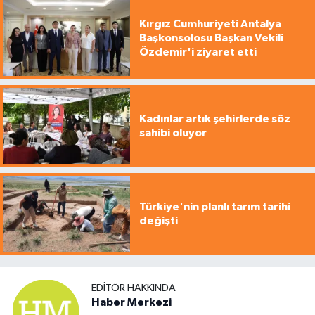
Kırgız Cumhuriyeti Antalya
Başkonsolosu Başkan Vekili
Özdemir'i ziyaret etti
Kadınlar artık şehirlerde söz
sahibi oluyor
Türkiye'nin planlı tarım tarihi
değişti
EDITÖR HAKKINDA
Haber Merkezi