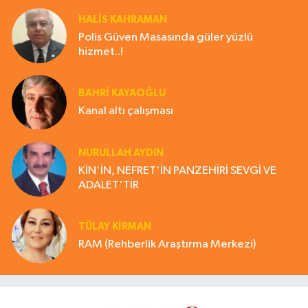
HALIS KAHRAMAN
Polis Güven Masasında güler yüzlü
hizmet..!
BAHRI KAYAOĞLU
Kanal altı çalışması
NURULLAH AYDIN
KİN'İN, NEFRET'İN PANZEHİRİ SEVGİ VE
ADALET'TİR
TÜLAY KİRMAN
RAM (Rehberlik Araştırma Merkezi)