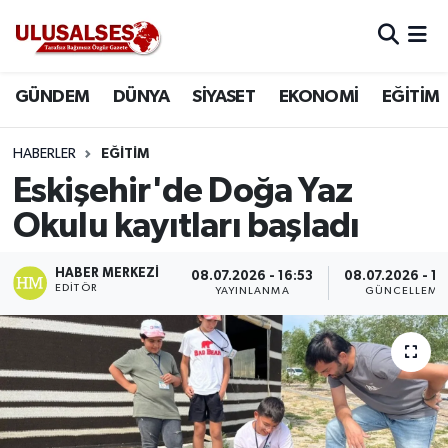
GÜNDEM
Hava Durumu
GÜNDEM
DÜNYA
SİYASET
EKONOMİ
EĞİTİM
DÜNYA
Trafik Durumu
HABERLER
EĞİTİM
SİYASET
Süper Lig Puan Durumu ve Fikstür
Eskişehir'de Doğa Yaz
Okulu kayıtları başladı
EKONOMİ
Tüm Manşetler
HABER MERKEZI
08.07.2026 - 16:53
08.07.2026 - 16
EĞİTİM
Son Dakika Haberleri
EDITÖR
YAYINLANMA
GÜNCELLEME
SAĞLIK
Haber Arşivi
MAGAZİN
SPOR