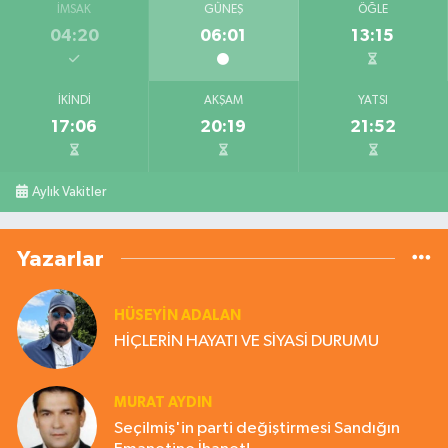
İMSAK
GÜNEŞ
ÖĞLE
04:20
06:01
13:15
İKINDI
AKŞAM
YATSI
17:06
20:19
21:52
Aylık Vakitler
Yazarlar
HÜSEYIN ADALAN
HİÇLERİN HAYATI VE SİYASİ DURUMU
MURAT AYDIN
Seçilmiş'in parti değiştirmesi Sandığın