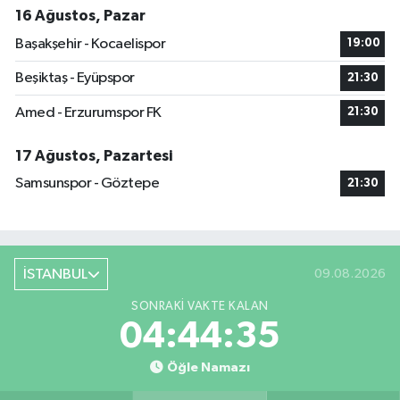
16 Ağustos, Pazar
Başakşehir - Kocaelispor
19:00
Beşiktaş - Eyüpspor
21:30
Amed - Erzurumspor FK
21:30
17 Ağustos, Pazartesi
Samsunspor - Göztepe
21:30
İSTANBUL
09.08.2026
SONRAKI VAKTE KALAN
04:44:35
Öğle Namazı