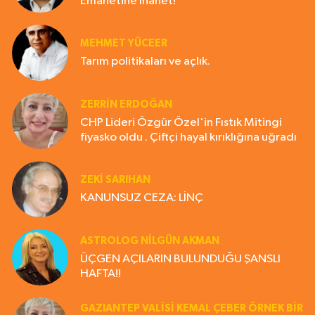
Emanetine İhanet!
MEHMET YÜCEER
Tarım politikaları ve açlık.
ZERRIN ERDOĞAN
CHP Lideri Özgür Özel'in Fıstık Mitingi
fiyasko oldu . Çiftçi hayal kırıklığına uğradı
ZEKI SARIHAN
KANUNSUZ CEZA: LİNÇ
ASTROLOG NILGÜN AKMAN
ÜÇGEN AÇILARIN BULUNDUĞU ŞANSLI
HAFTA!!
GAZIANTEP VALISI KEMAL ÇEBER ÖRNEK BİR