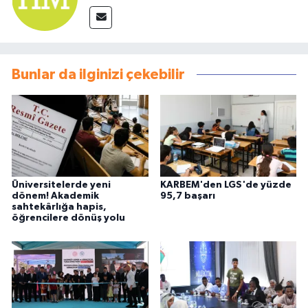
Bunlar da ilginizi çekebilir
Üniversitelerde yeni
KARBEM'den LGS'de yüzde
dönem! Akademik
95,7 başarı
sahtekârlığa hapis,
öğrencilere dönüş yolu