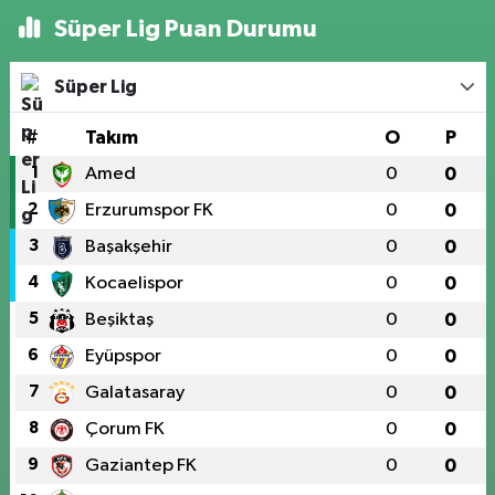
Süper Lig Puan Durumu
Süper Lig
#
Takım
O
P
1
Amed
0
0
2
Erzurumspor FK
0
0
3
Başakşehir
0
0
4
Kocaelispor
0
0
5
Beşiktaş
0
0
6
Eyüpspor
0
0
7
Galatasaray
0
0
8
Çorum FK
0
0
9
Gaziantep FK
0
0