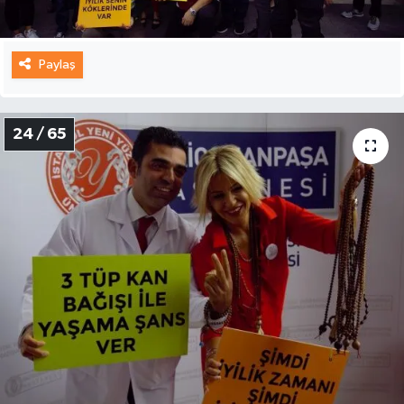
Paylaş
24 / 65