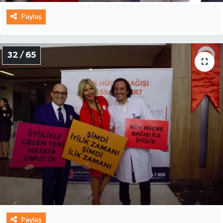
Paylaş
32 / 65
Paylaş