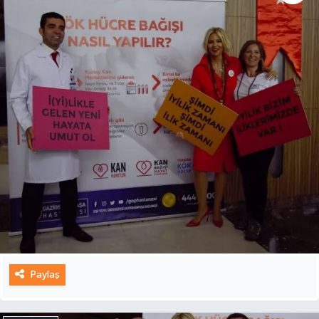
Paylaş