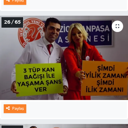
Paylaş
26 / 65
Paylaş