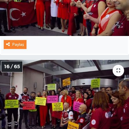
Paylaş
16 / 65