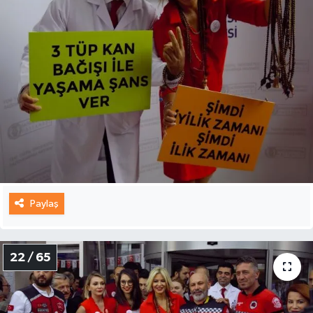
Paylaş
22 / 65