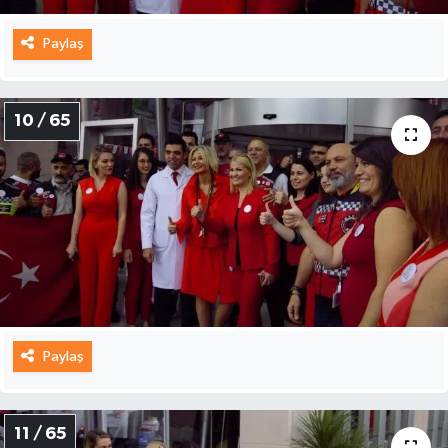
Paylaş
10 / 65
Paylaş
11 / 65