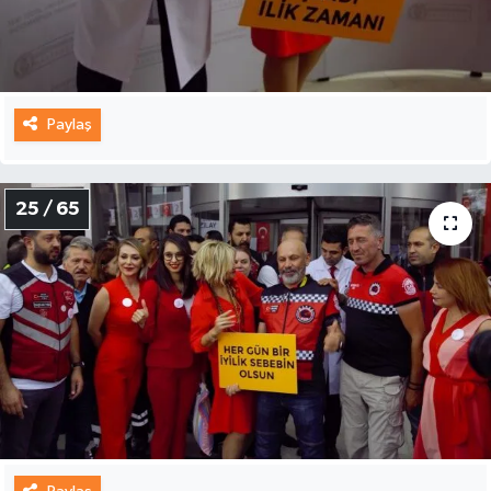
Paylaş
25 / 65