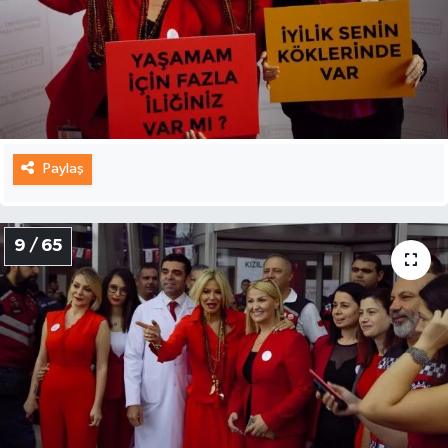
Paylaş
9 / 65