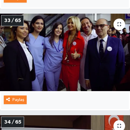
33 / 65
Paylaş
34 / 65