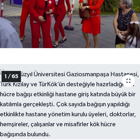
1 / 65