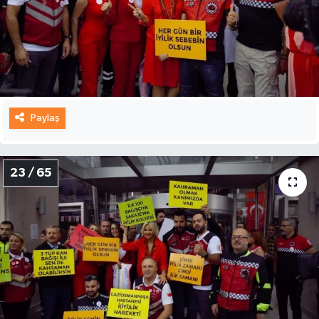
Paylaş
23 / 65