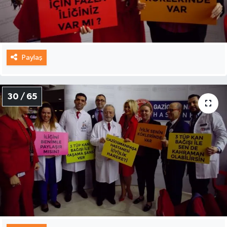
Paylaş
30 / 65