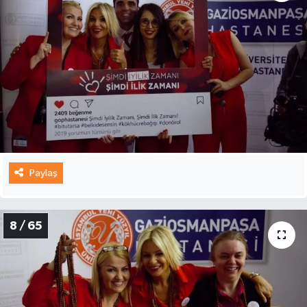
Paylaş
8 / 65