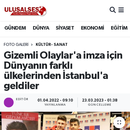
GÜNDEM
Hava Durumu
GÜNDEM
DÜNYA
SİYASET
EKONOMİ
EĞİTİM
DÜNYA
Trafik Durumu
FOTO GALERI
KÜLTÜR- SANAT
SİYASET
Süper Lig Puan Durumu ve Fikstür
Gizemli Olaylar'a imza için
Dünyanın farklı
EKONOMİ
Tüm Manşetler
ülkelerinden İstanbul'a
EĞİTİM
Son Dakika Haberleri
geldiler
SAĞLIK
Haber Arşivi
EDITÖR
01.04.2022 - 09:10
23.03.2023 - 01:38
YAYINLANMA
GÜNCELLEME
MAGAZİN
SPOR