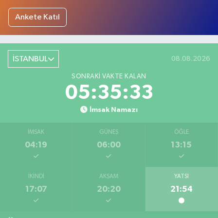
Ankete Katıl
İSTANBUL
08.08.2026
SONRAKI VAKTE KALAN
05:35:31
İmsak Namazı
İMSAK
GÜNEŞ
ÖĞLE
04:19
06:00
13:15
İKINDI
AKŞAM
YATSI
17:07
20:20
21:54