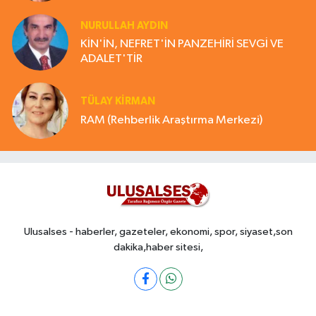
NURULLAH AYDIN
KİN'İN, NEFRET'İN PANZEHİRİ SEVGİ VE
ADALET'TİR
TÜLAY KİRMAN
RAM (Rehberlik Araştırma Merkezi)
Ulusalses - haberler, gazeteler, ekonomi, spor, siyaset,son
dakika,haber sitesi,