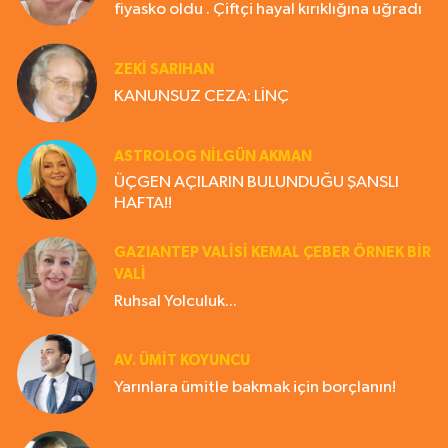
fiyasko oldu . Çiftçi hayal kırıklığına uğradı
ZEKI SARIHAN
KANUNSUZ CEZA: LİNÇ
ASTROLOG NILGÜN AKMAN
ÜÇGEN AÇILARIN BULUNDUĞU ŞANSLI
HAFTA!!
GAZIANTEP VALISI KEMAL ÇEBER ÖRNEK BİR
VALİ
Ruhsal Yolculuk...
AV. ÜMIT KOYUNCU
Yarınlara ümitle bakmak için borçlanın!