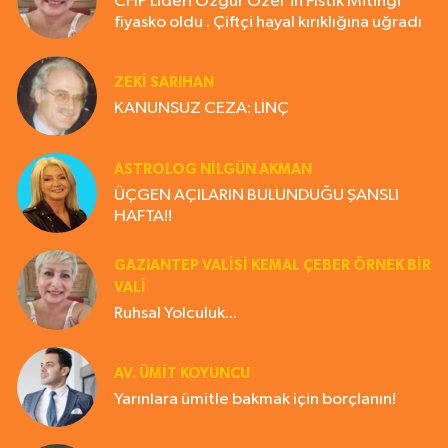
CHP Lideri Özgür Özel'in Fıstık Mitingi
fiyasko oldu . Çiftçi hayal kırıklığına uğradı
ZEKI SARIHAN
KANUNSUZ CEZA: LİNÇ
ASTROLOG NILGÜN AKMAN
ÜÇGEN AÇILARIN BULUNDUĞU ŞANSLI
HAFTA!!
GAZIANTEP VALISI KEMAL ÇEBER ÖRNEK BİR
VALİ
Ruhsal Yolculuk...
AV. ÜMIT KOYUNCU
Yarınlara ümitle bakmak için borçlanın!