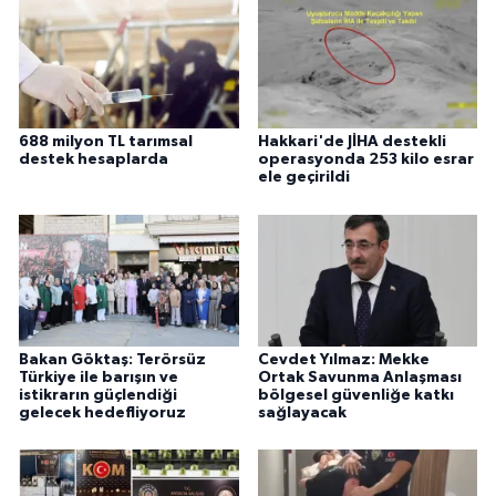
688 milyon TL tarımsal
Hakkari'de JİHA destekli
destek hesaplarda
operasyonda 253 kilo esrar
ele geçirildi
Bakan Göktaş: Terörsüz
Cevdet Yılmaz: Mekke
Türkiye ile barışın ve
Ortak Savunma Anlaşması
istikrarın güçlendiği
bölgesel güvenliğe katkı
gelecek hedefliyoruz
sağlayacak