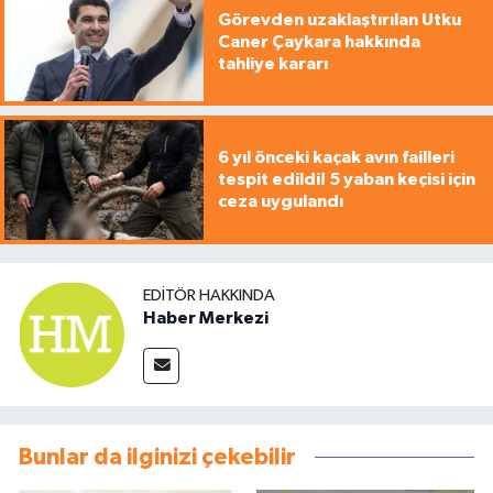
Görevden uzaklaştırılan Utku
Caner Çaykara hakkında
tahliye kararı
6 yıl önceki kaçak avın failleri
tespit edildi! 5 yaban keçisi için
ceza uygulandı
EDITÖR HAKKINDA
Haber Merkezi
Bunlar da ilginizi çekebilir