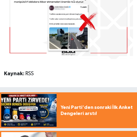
Kaynak:
RSS
Yeni Parti'den sonraki İlk Anket
Dengeleri arstı!