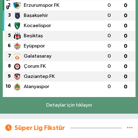
2
Erzurumspor FK
0
0
3
Başakşehir
0
0
4
Kocaelispor
0
0
5
Beşiktaş
0
0
6
Eyüpspor
0
0
7
Galatasaray
0
0
8
Çorum FK
0
0
9
Gaziantep FK
0
0
10
Alanyaspor
0
0
Detaylar için tıklayın
Süper Lig Fikstür