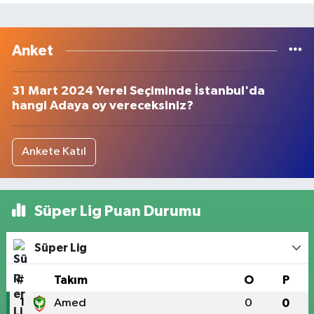
Anket
31 Mart 2024 Yerel Seçiminde İstanbul'da
hangi Adaya oy vereceksiniz?
Ankete Katıl
Süper Lig Puan Durumu
Süper Lig
#
Takım
O
P
1
Amed
0
0