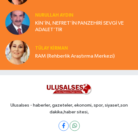
NURULLAH AYDIN
KİN'İN, NEFRET'İN PANZEHİRİ SEVGİ VE
ADALET'TİR
TÜLAY KİRMAN
RAM (Rehberlik Araştırma Merkezi)
Ulusalses - haberler, gazeteler, ekonomi, spor, siyaset,son
dakika,haber sitesi,