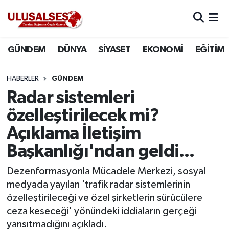
GÜNDEM
Hava Durumu
GÜNDEM
DÜNYA
SİYASET
EKONOMİ
EĞİTİM
DÜNYA
Trafik Durumu
HABERLER
GÜNDEM
SİYASET
Süper Lig Puan Durumu ve Fikstür
Radar sistemleri
özelleştirilecek mi?
EKONOMİ
Tüm Manşetler
Açıklama İletişim
EĞİTİM
Son Dakika Haberleri
Başkanlığı'ndan geldi...
SAĞLIK
Haber Arşivi
Dezenformasyonla Mücadele Merkezi, sosyal
medyada yayılan 'trafik radar sistemlerinin
MAGAZİN
özelleştirileceği ve özel şirketlerin sürücülere
ceza keseceği' yönündeki iddiaların gerçeği
SPOR
yansıtmadığını açıkladı.