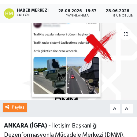
HABER MERKEZI
28.06.2026 - 18:57
28.06.2026 - 2
EDITÖR
YAYINLANMA
GÜNCELLEM
Paylaş
-
+
A
A
ANKARA (İGFA) -
İletişim Başkanlığı
Dezenformasyonla Mücadele Merkezi (DMM),