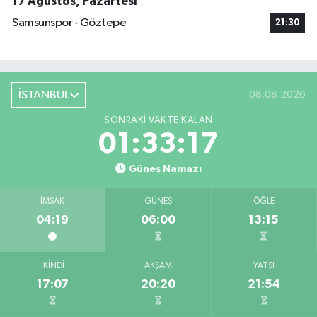
17 Ağustos, Pazartesi
Samsunspor - Göztepe
21:30
İSTANBUL
08.08.2026
SONRAKI VAKTE KALAN
01:33:17
Güneş Namazı
İMSAK
GÜNEŞ
ÖĞLE
04:19
06:00
13:15
İKINDI
AKŞAM
YATSI
17:07
20:20
21:54