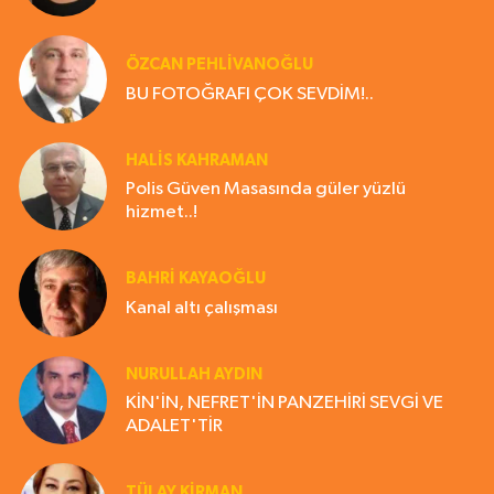
ÖZCAN PEHLİVANOĞLU
BU FOTOĞRAFI ÇOK SEVDİM!..
HALIS KAHRAMAN
Polis Güven Masasında güler yüzlü
hizmet..!
BAHRI KAYAOĞLU
Kanal altı çalışması
NURULLAH AYDIN
KİN'İN, NEFRET'İN PANZEHİRİ SEVGİ VE
ADALET'TİR
TÜLAY KİRMAN