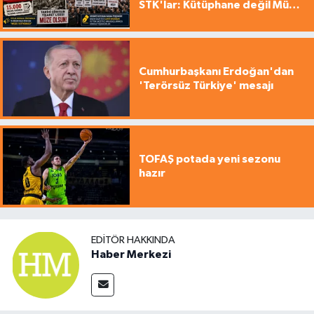
STK'lar: Kütüphane değil Müze
yapılsın!
Cumhurbaşkanı Erdoğan'dan
'Terörsüz Türkiye' mesajı
TOFAŞ potada yeni sezonu
hazır
EDITÖR HAKKINDA
Haber Merkezi