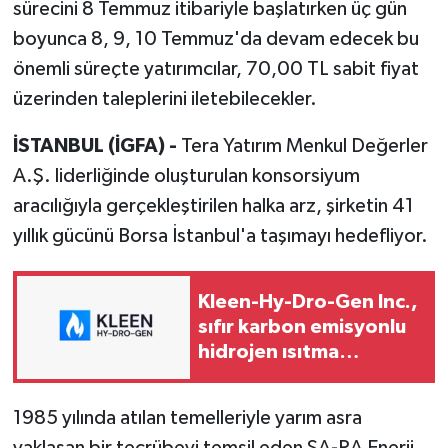
sürecini 8 Temmuz itibariyle başlatırken üç gün
boyunca 8, 9, 10 Temmuz'da devam edecek bu
önemli süreçte yatırımcılar, 70,00 TL sabit fiyat
üzerinden taleplerini iletebilecekler.
İSTANBUL (İGFA) -
Tera Yatırım Menkul Değerler
A.Ş. liderliğinde oluşturulan konsorsiyum
aracılığıyla gerçekleştirilen halka arz, şirketin 41
yıllık gücünü Borsa İstanbul'a taşımayı hedefliyor.
Kleen-Hy-Dro-Gen Inc.,
sıfır karbon emisyonlu
hidrojen ısıtma
teknolojisinde ISO ve
TSSA düzenleyici
1985 yılında atılan temelleriyle yarım asra
onaylarını aldı