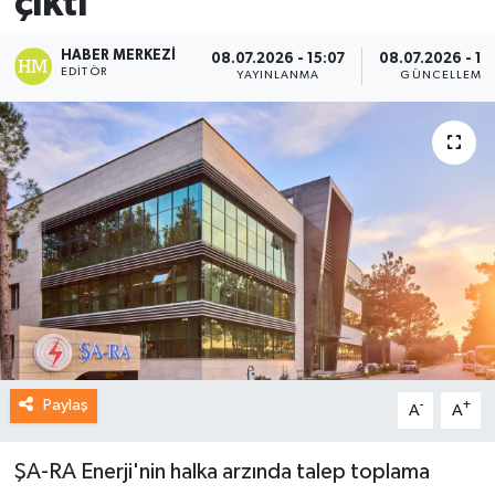
çıktı
HABER MERKEZI
08.07.2026 - 15:07
08.07.2026 - 15
EDITÖR
YAYINLANMA
GÜNCELLEME
Paylaş
-
+
A
A
ŞA-RA Enerji'nin halka arzında talep toplama