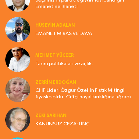
Seçilmiş'in parti değiştirmesi Sandığın
Emanetine İhanet!
HÜSEYIN ADALAN
EMANET MİRAS VE DAVA
MEHMET YÜCEER
Tarım politikaları ve açlık.
ZERRIN ERDOĞAN
CHP Lideri Özgür Özel'in Fıstık Mitingi
fiyasko oldu . Çiftçi hayal kırıklığına uğradı
ZEKI SARIHAN
KANUNSUZ CEZA: LİNÇ