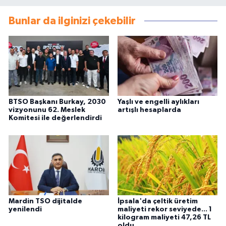
Bunlar da ilginizi çekebilir
BTSO Başkanı Burkay, 2030
Yaşlı ve engelli aylıkları
vizyonunu 62. Meslek
artışlı hesaplarda
Komitesi ile değerlendirdi
Mardin TSO dijitalde
İpsala'da çeltik üretim
yenilendi
maliyeti rekor seviyede... 1
kilogram maliyeti 47,26 TL
oldu