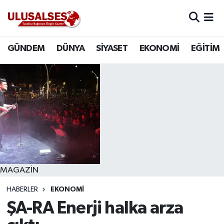
GÜNDEM
Hava Durumu
GÜNDEM
DÜNYA
SİYASET
EKONOMİ
EĞİTİM
DÜNYA
Trafik Durumu
SİYASET
Süper Lig Puan Durumu ve Fikstür
EKONOMİ
Tüm Manşetler
EĞİTİM
Son Dakika Haberleri
SAĞLIK
Haber Arşivi
MAGAZİN
HABERLER
EKONOMİ
MAGAZİN
ŞA-RA Enerji halka arza
SPOR