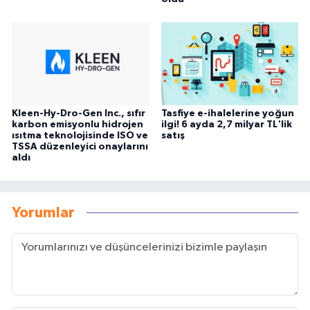
Kleen-Hy-Dro-Gen Inc., sıfır
Tasfiye e-ihalelerine yoğun
karbon emisyonlu hidrojen
ilgi! 6 ayda 2,7 milyar TL'lik
ısıtma teknolojisinde ISO ve
satış
TSSA düzenleyici onaylarını
aldı
Yorumlar