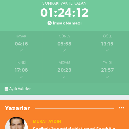
SONRAKI VAKTE KALAN
01:24:11
İmsak Namazı
İMSAK
GÜNEŞ
ÖĞLE
04:16
05:58
13:15
İKINDI
AKŞAM
YATSI
17:08
20:23
21:57
Aylık Vakitler
Yazarlar
MURAT AYDIN