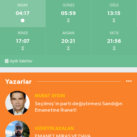
İMSAK
GÜNEŞ
ÖĞLE
04:17
05:59
13:15
İKINDI
AKŞAM
YATSI
17:07
20:21
21:56
Aylık Vakitler
Yazarlar
MURAT AYDIN
Seçilmiş'in parti değiştirmesi Sandığın
Emanetine İhanet!
HÜSEYIN ADALAN
EMANET MİRAS VE DAVA