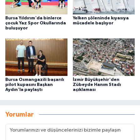
Bursa Yıldırım'da binlerce
Yelken şöleninde kıyasıya
çocuk Yaz Spor Okullarında
mücadele başlıyor
buluşuyor
Bursa Osmangazili başarılı
İzmir Büyükşehir'den
pilot kupasını Başkan
Zübeyde Hanım Stadı
Aydın'la paylaştı
açıklaması
Yorumlar