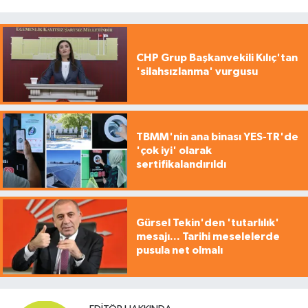
CHP Grup Başkanvekili Kılıç'tan
'silahsızlanma' vurgusu
TBMM'nin ana binası YES-TR'de
'çok iyi' olarak
sertifikalandırıldı
Gürsel Tekin'den 'tutarlılık'
mesajı... Tarihi meselelerde
pusula net olmalı