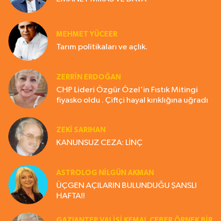
MEHMET YÜCEER
Tarım politikaları ve açlık.
ZERRIN ERDOĞAN
CHP Lideri Özgür Özel'in Fıstık Mitingi
fiyasko oldu . Çiftçi hayal kırıklığına uğradı
ZEKI SARIHAN
KANUNSUZ CEZA: LİNÇ
ASTROLOG NILGÜN AKMAN
ÜÇGEN AÇILARIN BULUNDUĞU ŞANSLI
HAFTA!!
GAZIANTEP VALISI KEMAL ÇEBER ÖRNEK BİR