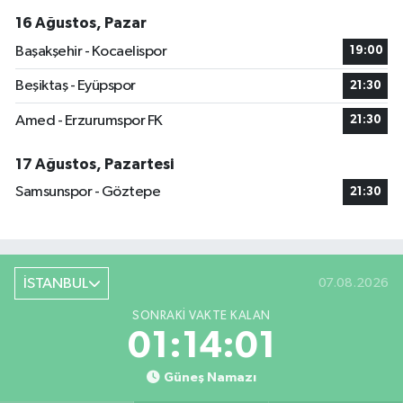
16 Ağustos, Pazar
Başakşehir - Kocaelispor
19:00
Beşiktaş - Eyüpspor
21:30
Amed - Erzurumspor FK
21:30
17 Ağustos, Pazartesi
Samsunspor - Göztepe
21:30
İSTANBUL
07.08.2026
SONRAKI VAKTE KALAN
01:14:00
Güneş Namazı