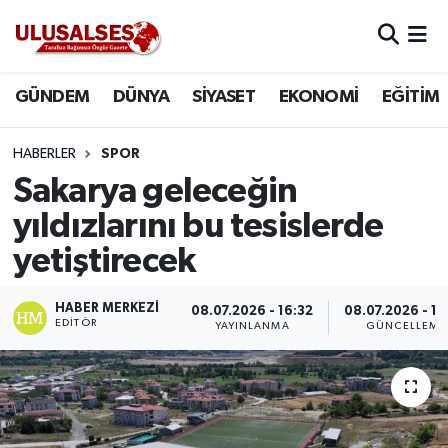
GÜNDEM
Hava Durumu
GÜNDEM
DÜNYA
SİYASET
EKONOMİ
EĞİTİM
DÜNYA
Trafik Durumu
HABERLER
SPOR
SİYASET
Süper Lig Puan Durumu ve Fikstür
Sakarya geleceğin
yıldızlarını bu tesislerde
EKONOMİ
Tüm Manşetler
yetiştirecek
EĞİTİM
Son Dakika Haberleri
HABER MERKEZI
08.07.2026 - 16:32
08.07.2026 - 16
EDITÖR
YAYINLANMA
GÜNCELLEME
SAĞLIK
Haber Arşivi
MAGAZİN
SPOR