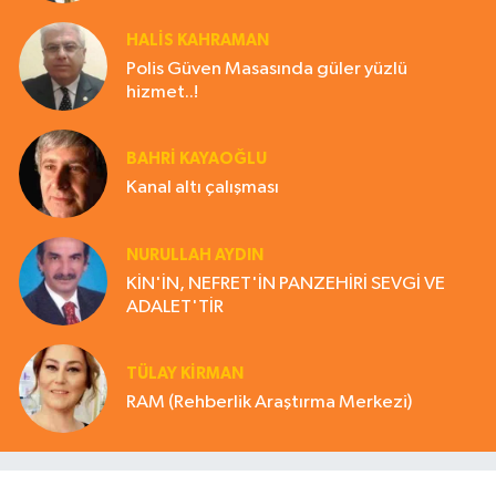
HALIS KAHRAMAN
Polis Güven Masasında güler yüzlü
hizmet..!
BAHRI KAYAOĞLU
Kanal altı çalışması
NURULLAH AYDIN
KİN'İN, NEFRET'İN PANZEHİRİ SEVGİ VE
ADALET'TİR
TÜLAY KİRMAN
RAM (Rehberlik Araştırma Merkezi)