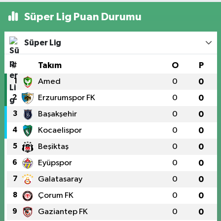
Süper Lig Puan Durumu
Süper Lig
#
Takım
O
P
1
Amed
0
0
2
Erzurumspor FK
0
0
3
Başakşehir
0
0
4
Kocaelispor
0
0
5
Beşiktaş
0
0
6
Eyüpspor
0
0
7
Galatasaray
0
0
8
Çorum FK
0
0
9
Gaziantep FK
0
0