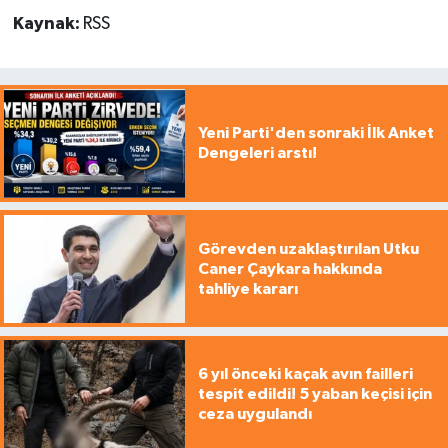
Kaynak:
RSS
Yeni Parti'den sonraki İlk Anket
Dengeleri arstı!
Görevden uzaklaştırılan Utku
Caner Çaykara hakkında
tahliye kararı
6 yıl önceki kaçak avın failleri
tespit edildi! 5 yaban keçisi için
ceza uygulandı