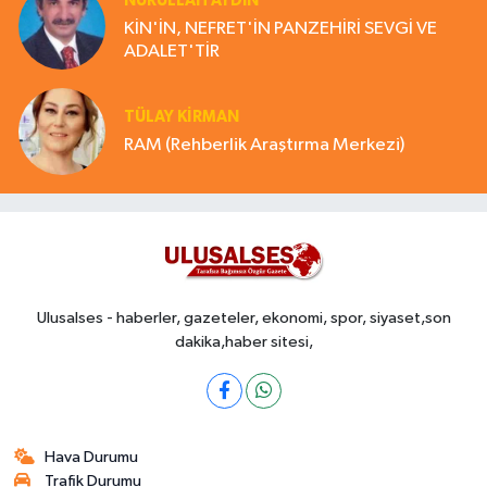
NURULLAH AYDIN
KİN'İN, NEFRET'İN PANZEHİRİ SEVGİ VE
ADALET'TİR
TÜLAY KİRMAN
RAM (Rehberlik Araştırma Merkezi)
Ulusalses - haberler, gazeteler, ekonomi, spor, siyaset,son
dakika,haber sitesi,
Hava Durumu
Trafik Durumu