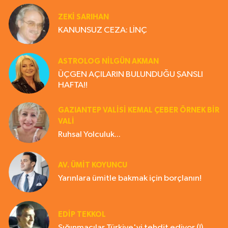
ZEKI SARIHAN
KANUNSUZ CEZA: LİNÇ
ASTROLOG NILGÜN AKMAN
ÜÇGEN AÇILARIN BULUNDUĞU ŞANSLI
HAFTA!!
GAZIANTEP VALISI KEMAL ÇEBER ÖRNEK BİR
VALİ
Ruhsal Yolculuk...
AV. ÜMIT KOYUNCU
Yarınlara ümitle bakmak için borçlanın!
EDIP TEKKOL
Sığınmacılar Türkiye'yi tehdit ediyor (!)