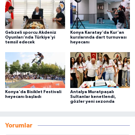
Gebzeli sporcu Akdeniz
Konya Karatay'da Kur'an
Oyunları'nda Türkiye'yi
kurslarında dart turnuvası
temsil edecek
heyecanı
Konya'da Bisiklet Festivali
Antalya Muratpaşalı
heyecanı başladı
Sultanlar kenetlendi,
gözler yeni sezonda
Yorumlar