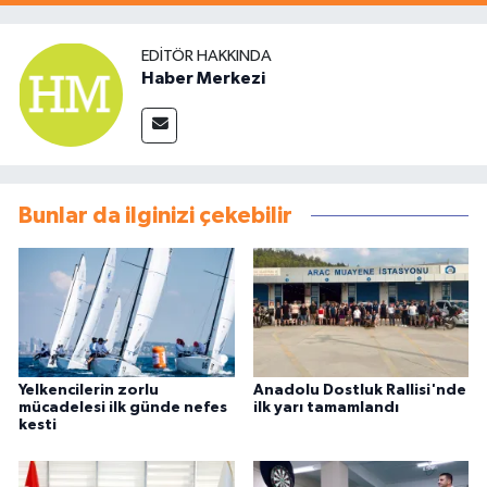
EDITÖR HAKKINDA
Haber Merkezi
Bunlar da ilginizi çekebilir
Yelkencilerin zorlu
Anadolu Dostluk Rallisi'nde
mücadelesi ilk günde nefes
ilk yarı tamamlandı
kesti