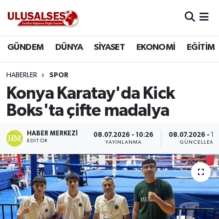
GÜNDEM
Hava Durumu
GÜNDEM
DÜNYA
SİYASET
EKONOMİ
EĞİTİM
DÜNYA
Trafik Durumu
HABERLER
SPOR
SİYASET
Süper Lig Puan Durumu ve Fikstür
Konya Karatay'da Kick
Boks'ta çifte madalya
EKONOMİ
Tüm Manşetler
HABER MERKEZI
08.07.2026 - 10:26
08.07.2026 - 1
EĞİTİM
Son Dakika Haberleri
EDITÖR
YAYINLANMA
GÜNCELLEME
SAĞLIK
Haber Arşivi
MAGAZİN
SPOR