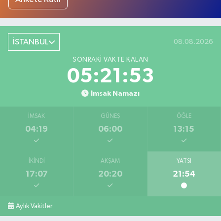
İSTANBUL
08.08.2026
SONRAKI VAKTE KALAN
05:21:53
İmsak Namazı
İMSAK
GÜNEŞ
ÖĞLE
04:19
06:00
13:15
İKINDI
AKŞAM
YATSI
17:07
20:20
21:54
Aylık Vakitler