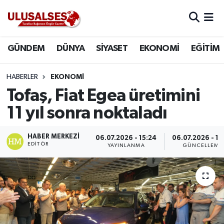
GÜNDEM
Hava Durumu
GÜNDEM
DÜNYA
SİYASET
EKONOMİ
EĞİTİM
DÜNYA
Trafik Durumu
HABERLER
EKONOMİ
SİYASET
Süper Lig Puan Durumu ve Fikstür
Tofaş, Fiat Egea üretimini
11 yıl sonra noktaladı
EKONOMİ
Tüm Manşetler
HABER MERKEZI
06.07.2026 - 15:24
06.07.2026 - 15
EĞİTİM
Son Dakika Haberleri
EDITÖR
YAYINLANMA
GÜNCELLEME
SAĞLIK
Haber Arşivi
MAGAZİN
SPOR