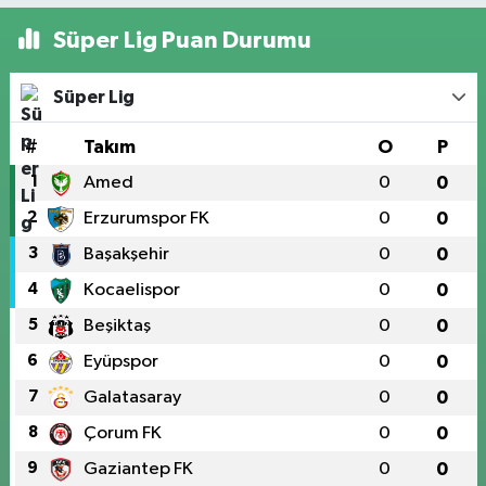
Süper Lig Puan Durumu
Süper Lig
#
Takım
O
P
1
Amed
0
0
2
Erzurumspor FK
0
0
3
Başakşehir
0
0
4
Kocaelispor
0
0
5
Beşiktaş
0
0
6
Eyüpspor
0
0
7
Galatasaray
0
0
8
Çorum FK
0
0
9
Gaziantep FK
0
0