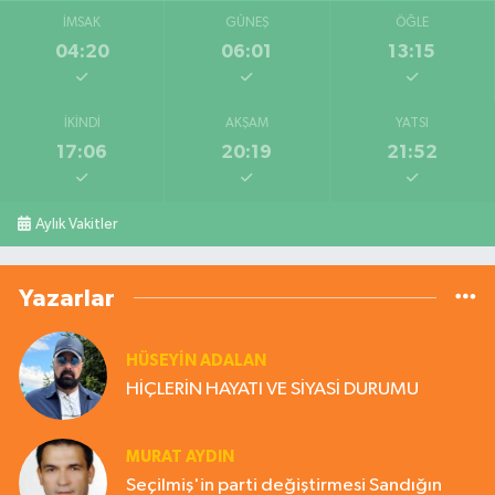
İMSAK
GÜNEŞ
ÖĞLE
04:20
06:01
13:15
İKINDI
AKŞAM
YATSI
17:06
20:19
21:52
Aylık Vakitler
Yazarlar
HÜSEYIN ADALAN
HİÇLERİN HAYATI VE SİYASİ DURUMU
MURAT AYDIN
Seçilmiş'in parti değiştirmesi Sandığın