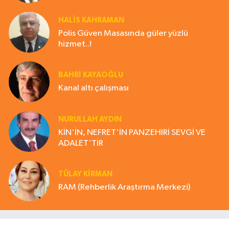
HALIS KAHRAMAN
Polis Güven Masasında güler yüzlü
hizmet..!
BAHRI KAYAOĞLU
Kanal altı çalışması
NURULLAH AYDIN
KİN'İN, NEFRET'İN PANZEHİRİ SEVGİ VE
ADALET'TİR
TÜLAY KİRMAN
RAM (Rehberlik Araştırma Merkezi)