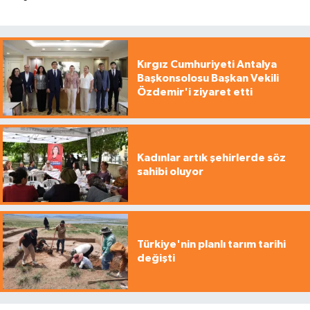
Kırgız Cumhuriyeti Antalya
Başkonsolosu Başkan Vekili
Özdemir'i ziyaret etti
Kadınlar artık şehirlerde söz
sahibi oluyor
Türkiye'nin planlı tarım tarihi
değişti