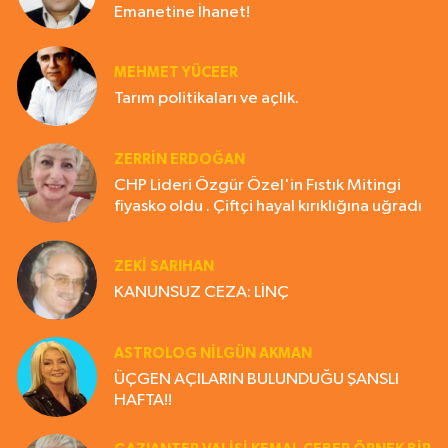
Emanetine İhanet!
MEHMET YÜCEER
Tarım politikaları ve açlık.
ZERRIN ERDOĞAN
CHP Lideri Özgür Özel'in Fıstık Mitingi
fiyasko oldu . Çiftçi hayal kırıklığına uğradı
ZEKI SARIHAN
KANUNSUZ CEZA: LİNÇ
ASTROLOG NILGÜN AKMAN
ÜÇGEN AÇILARIN BULUNDUĞU ŞANSLI
HAFTA!!