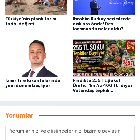
Türkiye'nin planlı tarım
İbrahim Burkay seçimlerde
tarihi değişti
açık ara önde! Dev
lansmanda neler oldu?
İzmir Tire lokantalarında
Fındıkta 255 TL Şoku!
yeni dönem başlıyor
Üretici 'En Az 400 TL' diyor;
Vatandaş tepkili...
Yorumlar