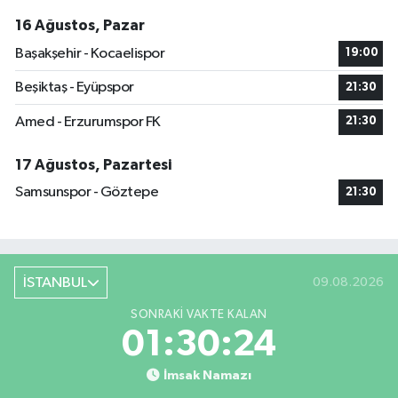
16 Ağustos, Pazar
Başakşehir - Kocaelispor
19:00
Beşiktaş - Eyüpspor
21:30
Amed - Erzurumspor FK
21:30
17 Ağustos, Pazartesi
Samsunspor - Göztepe
21:30
İSTANBUL
09.08.2026
SONRAKI VAKTE KALAN
01:30:23
İmsak Namazı