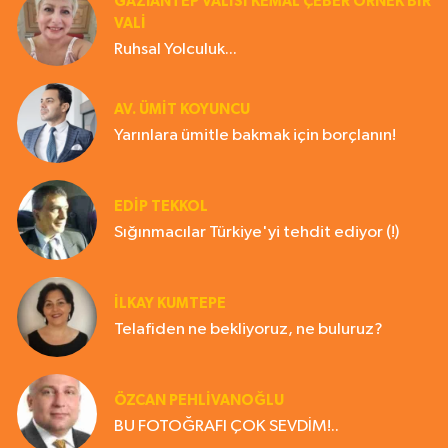
GAZIANTEP VALISI KEMAL ÇEBER ÖRNEK BİR
VALİ
Ruhsal Yolculuk...
AV. ÜMIT KOYUNCU
Yarınlara ümitle bakmak için borçlanın!
EDIP TEKKOL
Sığınmacılar Türkiye'yi tehdit ediyor (!)
İLKAY KUMTEPE
Telafiden ne bekliyoruz, ne buluruz?
ÖZCAN PEHLİVANOĞLU
BU FOTOĞRAFI ÇOK SEVDİM!..