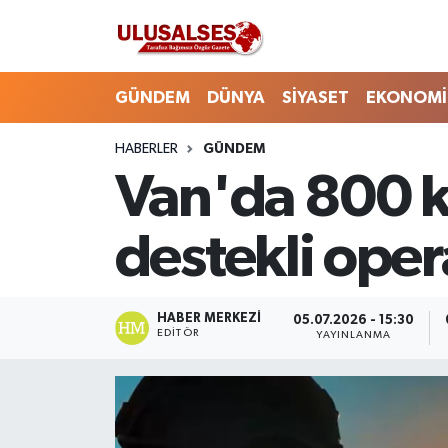
GÜNDEM
Hava Durumu
GÜNDEM
DÜNYA
SİYASET
EKONOMİ
DÜNYA
Trafik Durumu
HABERLER
GÜNDEM
Van'da 800 k
SİYASET
Süper Lig Puan Durumu ve Fikstür
EKONOMİ
Tüm Manşetler
destekli oper
EĞİTİM
Son Dakika Haberleri
HABER MERKEZI
05.07.2026 - 15:30
SAĞLIK
Haber Arşivi
EDITÖR
YAYINLANMA
MAGAZİN
SPOR