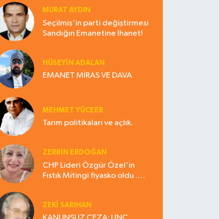
MURAT AYDIN
Seçilmiş'in parti değiştirmesi
Sandığın Emanetine İhanet!
HÜSEYIN ADALAN
EMANET MİRAS VE DAVA
MEHMET YÜCEER
Tarım politikaları ve açlık.
ZERRIN ERDOĞAN
CHP Lideri Özgür Özel'in
Fıstık Mitingi fiyasko oldu .
Çiftçi hayal kırıklığına uğradı
ZEKI SARIHAN
KANUNSUZ CEZA: LİNÇ