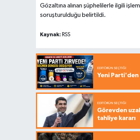
Gözaltına alınan şüphelilerle ilgili işl
soruşturulduğu belirtildi.
Kaynak:
RSS
EDITÖRÜN SEÇTIĞI
Yeni Parti'den 
EDITÖRÜN SEÇTIĞI
Görevden uzak
tahliye kararı