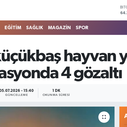
BI
64.
DO
47
EU
EĞİTİM
SAĞLIK
MAGAZİN
SPOR
55
STE
64,
GR
üçükbaş hayvan y
661
BİS
13.
asyonda 4 gözaltı
05.07.2026 - 15:40
1 DK
GÜNCELLEME
OKUNMA SÜRESI