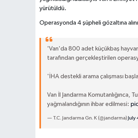
yürütüldü.
Operasyonda 4 şüpheli gözaltına alınırk
'Van'da 800 adet küçükbaş hayvan
tarafından gerçekleştirilen operas
'İHA destekli arama çalışması başlat
Van İl Jandarma Komutanlığınca, T
yağmalandığının ihbar edilmesi:
pi
— T.C. Jandarma Gn. K (@jandarma)
July