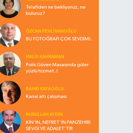
Telafiden ne bekliyoruz, ne
buluruz?
ÖZCAN PEHLİVANOĞLU
BU FOTOĞRAFI ÇOK SEVDİM!..
HALIS KAHRAMAN
Polis Güven Masasında güler
yüzlü hizmet..!
BAHRI KAYAOĞLU
Kanal altı çalışması
NURULLAH AYDIN
KİN'İN, NEFRET'İN PANZEHİRİ
SEVGİ VE ADALET'TİR