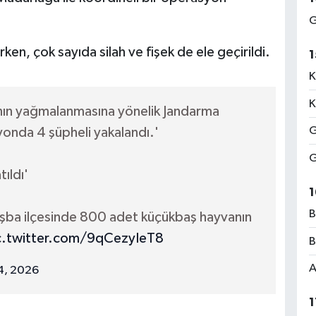
G
en, çok sayıda silah ve fişek de ele geçirildi.
1
K
K
ın yağmalanmasına yönelik Jandarma
G
yonda 4 şüpheli yakalandı.'
G
ıldı'
1
B
uşba ilçesinde 800 adet küçükbaş hayvanın
c.twitter.com/9qCezyIeT8
B
A
 4, 2026
1