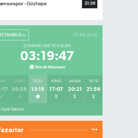
amsunspor - Göztepe
21:30
İSTANBUL
07.08.2026
SONRAKI VAKTE KALAN
03:19:46
İkindi Namazı
SAK
GÜNEŞ
ÖĞLE
İKINDI
AKŞAM
YATSI
:17
05:59
13:15
17:07
20:21
21:56
Aylık Vakitler
Yazarlar