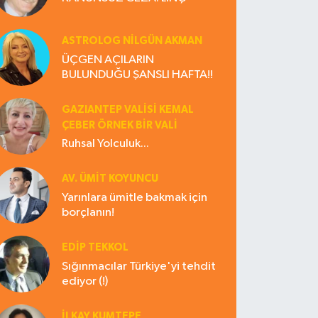
ASTROLOG NILGÜN AKMAN
ÜÇGEN AÇILARIN
BULUNDUĞU ŞANSLI HAFTA!!
GAZIANTEP VALISI KEMAL
ÇEBER ÖRNEK BİR VALİ
Ruhsal Yolculuk...
AV. ÜMIT KOYUNCU
Yarınlara ümitle bakmak için
borçlanın!
EDIP TEKKOL
Sığınmacılar Türkiye'yi tehdit
ediyor (!)
İLKAY KUMTEPE