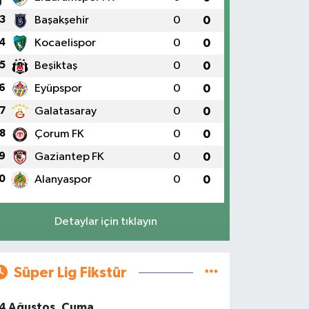
3
Başakşehir
0
0
4
Kocaelispor
0
0
5
Beşiktaş
0
0
6
Eyüpspor
0
0
7
Galatasaray
0
0
8
Çorum FK
0
0
9
Gaziantep FK
0
0
0
Alanyaspor
0
0
Detaylar için tıklayın
Süper Lig Fikstür
4 Ağustos, Cuma