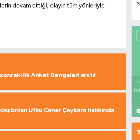
S
emlerin devam ettiği, olayın tüm yönleriyle
sonraki İlk Anket Dengeleri arstı!
İM
04
laştırılan Utku Caner Çaykara hakkında