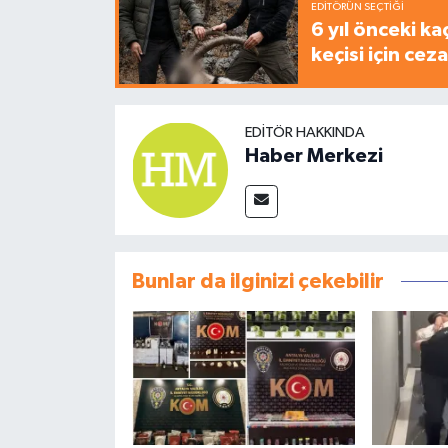
EDITÖRÜN SEÇTIĞI
6 yıl önceki ka
keçisi için cez
EDITÖR HAKKINDA
Haber Merkezi
Bunlar da ilginizi çekebilir