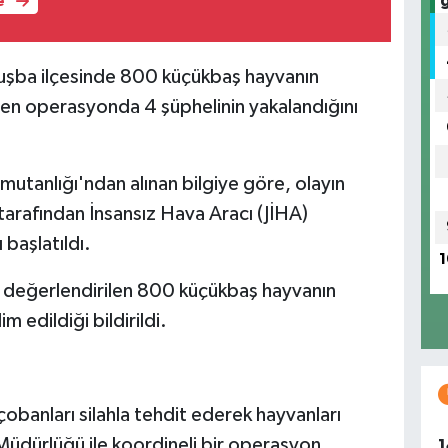
e
uşba ilçesinde 800 küçükbaş hayvanın
len operasyonda 4 şüphelinin yakalandığını
tanlığı'ndan alınan bilgiye göre, olayın
tarafından İnsansız Hava Aracı (JİHA)
 başlatıldı.
1
ı değerlendirilen 800 küçükbaş hayvanın
m edildiği bildirildi.
obanları silahla tehdit ederek hayvanları
Müdürlüğü ile koordineli bir operasyon
1