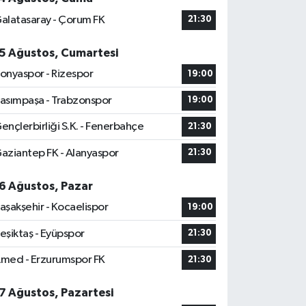
alatasaray - Çorum FK
21:30
5 Ağustos, Cumartesi
onyaspor - Rizespor
19:00
asımpaşa - Trabzonspor
19:00
ençlerbirliği S.K. - Fenerbahçe
21:30
aziantep FK - Alanyaspor
21:30
6 Ağustos, Pazar
aşakşehir - Kocaelispor
19:00
eşiktaş - Eyüpspor
21:30
med - Erzurumspor FK
21:30
7 Ağustos, Pazartesi