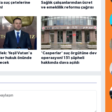
a suç çetelerine
Sağlık çalışanlarından ücret
n!
ve emeklilik reformu çağrısı
ek: Yeşil Vatan'a
'Casperlar' suç örgütüne dev
er hukuk önünde
operasyon! 151 şüpheli
recek
hakkında dava açıldı