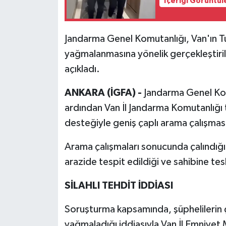
İçeriği Görüntül
Jandarma Genel Komutanlığı, Van'ın T
yağmalanmasına yönelik gerçekleştiri
açıkladı.
ANKARA (İGFA) -
Jandarma Genel Komu
ardından Van İl Jandarma Komutanlığı 
desteğiyle geniş çaplı arama çalışması
Arama çalışmaları sonucunda çalındığ
arazide tespit edildiği ve sahibine tesli
SİLAHLI TEHDİT İDDİASI
Soruşturma kapsamında, şüphelilerin ç
yağmaladığı iddiasıyla Van İl Emniyet 