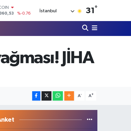
TCOIN
360,53
%-0.76
°
31
İstanbul
LAR
,7069
%0.17
RO
,0265
%0.01
RLİN
1897
%0.02
AM ALTIN
ağması! JİHA
8.49
%2.12
T100
887
%64
-
+
A
A
Anket