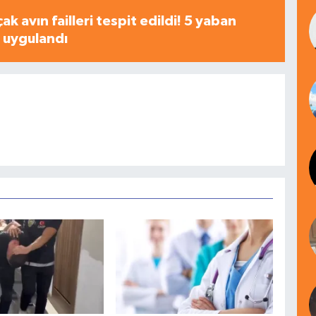
çak avın failleri tespit edildi! 5 yaban
a uygulandı