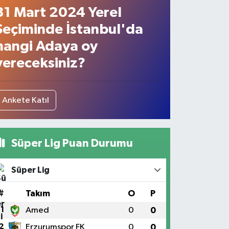
31 Mart 2024 Yerel
Seçiminde İstanbul'da
hangi Adaya oy
vereceksiniz?
Ankete Katıl
Süper Lig Puan Durumu
Süper Lig
#
Takım
O
P
1
Amed
0
0
2
Erzurumspor FK
0
0