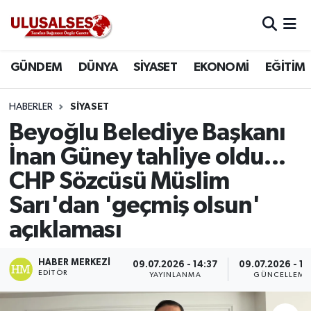
GÜNDEM
Hava Durumu
GÜNDEM
DÜNYA
SİYASET
EKONOMİ
EĞİTİM
DÜNYA
Trafik Durumu
HABERLER
SİYASET
SİYASET
Süper Lig Puan Durumu ve Fikstür
Beyoğlu Belediye Başkanı
İnan Güney tahliye oldu...
EKONOMİ
Tüm Manşetler
CHP Sözcüsü Müslim
EĞİTİM
Son Dakika Haberleri
Sarı'dan 'geçmiş olsun'
açıklaması
SAĞLIK
Haber Arşivi
HABER MERKEZI
MAGAZİN
09.07.2026 - 14:37
09.07.2026 - 14
EDITÖR
YAYINLANMA
GÜNCELLEME
SPOR