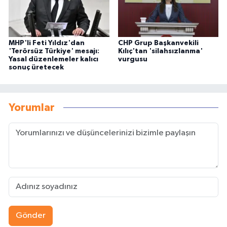
MHP'li Feti Yıldız'dan
CHP Grup Başkanvekili
'Terörsüz Türkiye' mesajı:
Kılıç'tan 'silahsızlanma'
Yasal düzenlemeler kalıcı
vurgusu
sonuç üretecek
Yorumlar
Gönder