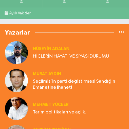
Aylık Vakitler
Yazarlar
HÜSEYIN ADALAN
HİÇLERİN HAYATI VE SİYASİ DURUMU
MURAT AYDIN
Seçilmiş'in parti değiştirmesi Sandığın
Emanetine İhanet!
MEHMET YÜCEER
Tarım politikaları ve açlık.