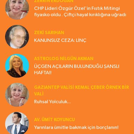
ZERRIN ERDOĞAN
CHP Lideri Özgür Özel'in Fıstık Mitingi
fiyasko oldu . Çiftçi hayal kırıklığına uğradı
ZEKI SARIHAN
KANUNSUZ CEZA: LİNÇ
ASTROLOG NILGÜN AKMAN
ÜÇGEN AÇILARIN BULUNDUĞU ŞANSLI
HAFTA!!
GAZIANTEP VALISI KEMAL ÇEBER ÖRNEK BİR
VALİ
Ruhsal Yolculuk...
AV. ÜMIT KOYUNCU
Yarınlara ümitle bakmak için borçlanın!