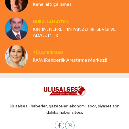
Kanal altı çalışması
NURULLAH AYDIN
KİN'İN, NEFRET'İN PANZEHİRİ SEVGİ VE
ADALET'TİR
TÜLAY KİRMAN
RAM (Rehberlik Araştırma Merkezi)
Ulusalses - haberler, gazeteler, ekonomi, spor, siyaset,son
dakika,haber sitesi,