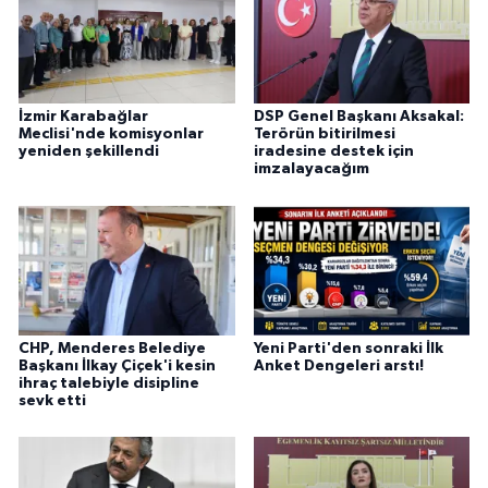
İzmir Karabağlar
DSP Genel Başkanı Aksakal:
Meclisi'nde komisyonlar
Terörün bitirilmesi
yeniden şekillendi
iradesine destek için
imzalayacağım
CHP, Menderes Belediye
Yeni Parti'den sonraki İlk
Başkanı İlkay Çiçek'i kesin
Anket Dengeleri arstı!
ihraç talebiyle disipline
sevk etti