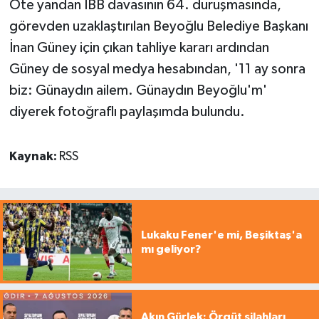
Öte yandan İBB davasının 64. duruşmasında,
görevden uzaklaştırılan Beyoğlu Belediye Başkanı
İnan Güney için çıkan tahliye kararı ardından
Güney de sosyal medya hesabından, '11 ay sonra
biz: Günaydın ailem. Günaydın Beyoğlu'm'
diyerek fotoğraflı paylaşımda bulundu.
Kaynak:
RSS
Lukaku Fener'e mi, Beşiktaş'a
mı geliyor?
Akın Gürlek: Örgüt silahları