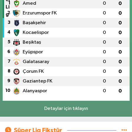
1
Amed
0
0
2
Erzurumspor FK
0
0
3
Başakşehir
0
0
4
Kocaelispor
0
0
5
Beşiktaş
0
0
6
Eyüpspor
0
0
7
Galatasaray
0
0
8
Çorum FK
0
0
9
Gaziantep FK
0
0
10
Alanyaspor
0
0
Detaylar için tıklayın
Süper Lig Fikstür