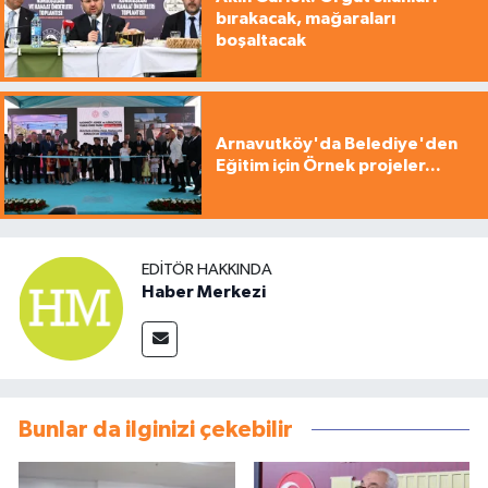
bırakacak, mağaraları
boşaltacak
Arnavutköy'da Belediye'den
Eğitim için Örnek projeler...
EDITÖR HAKKINDA
Haber Merkezi
Bunlar da ilginizi çekebilir