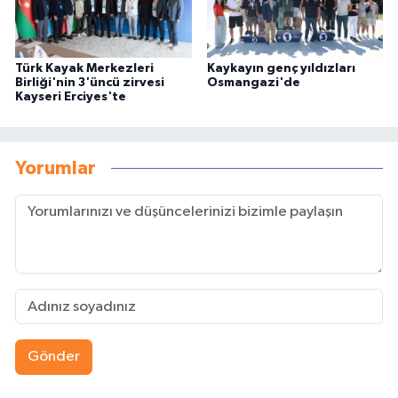
Türk Kayak Merkezleri
Kaykayın genç yıldızları
Birliği'nin 3'üncü zirvesi
Osmangazi'de
Kayseri Erciyes'te
Yorumlar
Gönder