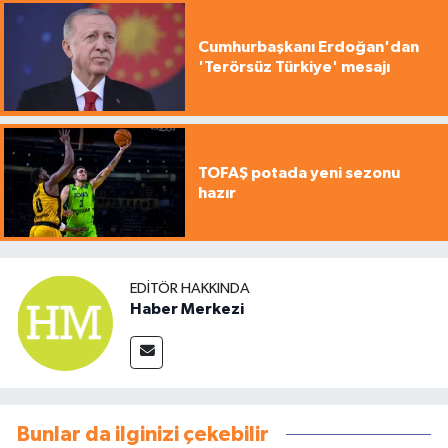
Cumhurbaşkanı Erdoğan'dan
'Terörsüz Türkiye' mesajı
TOFAŞ potada yeni sezonu
hazır
EDITÖR HAKKINDA
Haber Merkezi
Bunlar da ilginizi çekebilir