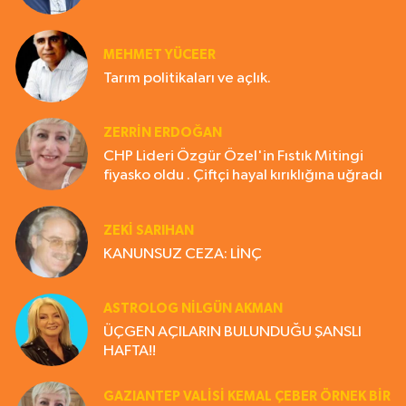
MEHMET YÜCEER
Tarım politikaları ve açlık.
ZERRIN ERDOĞAN
CHP Lideri Özgür Özel'in Fıstık Mitingi
fiyasko oldu . Çiftçi hayal kırıklığına uğradı
ZEKI SARIHAN
KANUNSUZ CEZA: LİNÇ
ASTROLOG NILGÜN AKMAN
ÜÇGEN AÇILARIN BULUNDUĞU ŞANSLI
HAFTA!!
GAZIANTEP VALISI KEMAL ÇEBER ÖRNEK BİR