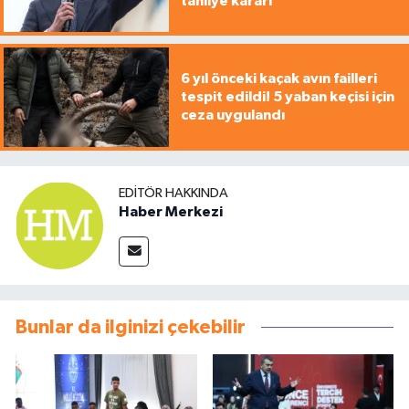
tahliye kararı
6 yıl önceki kaçak avın failleri
tespit edildi! 5 yaban keçisi için
ceza uygulandı
EDITÖR HAKKINDA
Haber Merkezi
Bunlar da ilginizi çekebilir