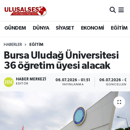
GÜNDEM
Hava Durumu
GÜNDEM
DÜNYA
SİYASET
EKONOMİ
EĞİTİM
DÜNYA
Trafik Durumu
HABERLER
EĞİTİM
SİYASET
Süper Lig Puan Durumu ve Fikstür
Bursa Uludağ Üniversitesi
36 öğretim üyesi alacak
EKONOMİ
Tüm Manşetler
HABER MERKEZI
06.07.2026 - 01:51
06.07.2026 - 02
EĞİTİM
Son Dakika Haberleri
EDITÖR
YAYINLANMA
GÜNCELLEME
SAĞLIK
Haber Arşivi
MAGAZİN
SPOR