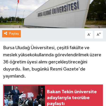
Paylaş
-
+
A
A
Bursa Uludağ Üniversitesi, çeşitli fakülte ve
meslek yüksekokullarında görevlendirilmek üzere
36 öğretim üyesi alımı gerçekleştireceğini
duyurdu. İlan, bugünkü Resmi Gazete'de
yayımlandı.
Bakan Tekin üniversite
adaylarıyla tecrübe
paylaştı