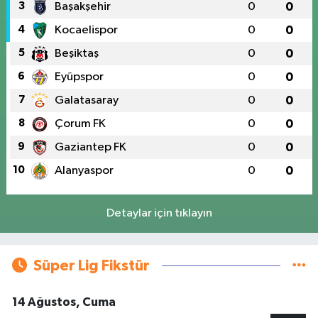
3
Başakşehir
0
0
4
Kocaelispor
0
0
5
Beşiktaş
0
0
6
Eyüpspor
0
0
7
Galatasaray
0
0
8
Çorum FK
0
0
9
Gaziantep FK
0
0
10
Alanyaspor
0
0
Detaylar için tıklayın
Süper Lig Fikstür
14 Ağustos, Cuma