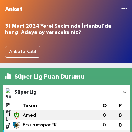
Anket
31 Mart 2024 Yerel Seçiminde İstanbul'da
hangi Adaya oy vereceksiniz?
Ankete Katıl
Süper Lig Puan Durumu
Süper Lig
#
Takım
O
P
1
Amed
0
0
2
Erzurumspor FK
0
0