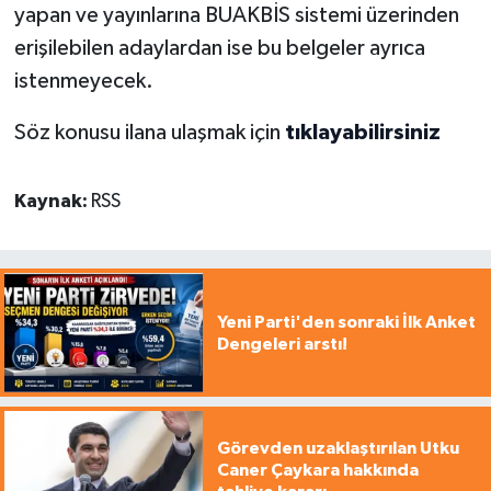
yapan ve yayınlarına BUAKBİS sistemi üzerinden
erişilebilen adaylardan ise bu belgeler ayrıca
istenmeyecek.
Söz konusu ilana ulaşmak için
tıklayabilirsiniz
Kaynak:
RSS
Yeni Parti'den sonraki İlk Anket
Dengeleri arstı!
Görevden uzaklaştırılan Utku
Caner Çaykara hakkında