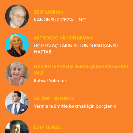
ZEKI SARIHAN
KANUNSUZ CEZA: LİNÇ
ASTROLOG NILGÜN AKMAN
ÜÇGEN AÇILARIN BULUNDUĞU ŞANSLI
HAFTA!!
GAZIANTEP VALISI KEMAL ÇEBER ÖRNEK BİR
VALİ
Ruhsal Yolculuk...
AV. ÜMIT KOYUNCU
Yarınlara ümitle bakmak için borçlanın!
EDIP TEKKOL