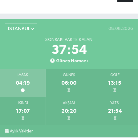
İSTANBUL
08.08.2026
SONRAKI VAKTE KALAN
37:54
Güneş Namazı
İMSAK
GÜNEŞ
ÖĞLE
04:19
06:00
13:15
İKINDI
AKŞAM
YATSI
17:07
20:20
21:54
Aylık Vakitler