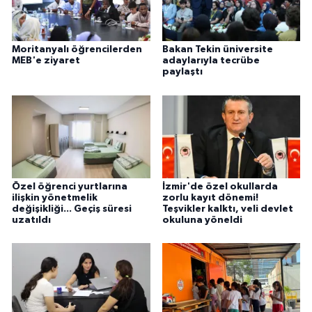
Moritanyalı öğrencilerden
Bakan Tekin üniversite
MEB'e ziyaret
adaylarıyla tecrübe
paylaştı
Özel öğrenci yurtlarına
İzmir'de özel okullarda
ilişkin yönetmelik
zorlu kayıt dönemi!
değişikliği... Geçiş süresi
Teşvikler kalktı, veli devlet
uzatıldı
okuluna yöneldi