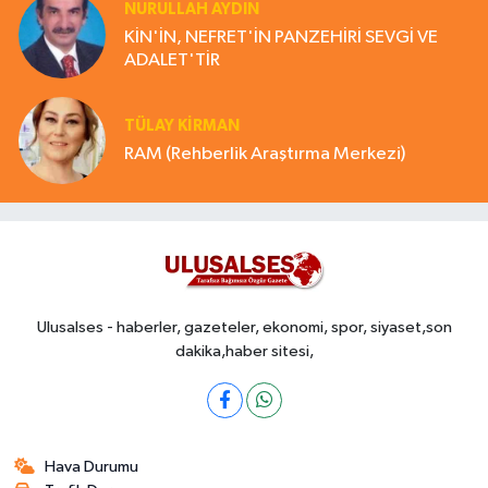
NURULLAH AYDIN
KİN'İN, NEFRET'İN PANZEHİRİ SEVGİ VE
ADALET'TİR
TÜLAY KİRMAN
RAM (Rehberlik Araştırma Merkezi)
Ulusalses - haberler, gazeteler, ekonomi, spor, siyaset,son
dakika,haber sitesi,
Hava Durumu