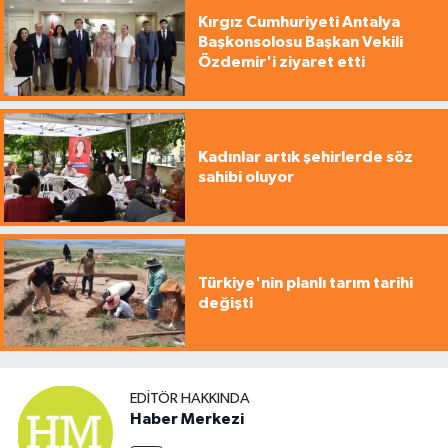
Kırgız Cumhuriyeti Antalya
Başkonsolosu Başkan Vekili
Özdemir'i ziyaret etti
Kadınlar artık şehirlerde söz
sahibi oluyor
Türkiye'nin planlı tarım tarihi
değişti
EDITÖR HAKKINDA
Haber Merkezi