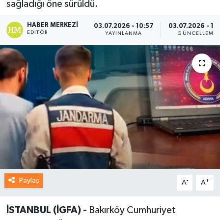
sağladığı öne sürüldü.
HABER MERKEZI
03.07.2026 - 10:57
03.07.2026 - 11:
EDITÖR
YAYINLANMA
GÜNCELLEME
Paylaş
-
+
A
A
İSTANBUL (İGFA) -
Bakırköy Cumhuriyet