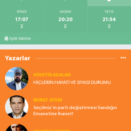
İKINDI
AKŞAM
YATSI
17:07
20:20
21:54
Aylık Vakitler
Yazarlar
HÜSEYIN ADALAN
HİÇLERİN HAYATI VE SİYASİ DURUMU
MURAT AYDIN
Seçilmiş'in parti değiştirmesi Sandığın
Emanetine İhanet!