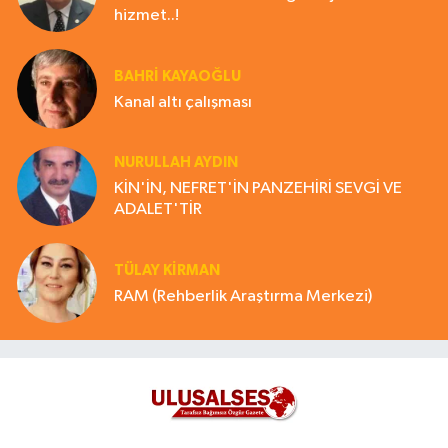
hizmet..!
BAHRI KAYAOĞLU
Kanal altı çalışması
NURULLAH AYDIN
KİN'İN, NEFRET'İN PANZEHİRİ SEVGİ VE
ADALET'TİR
TÜLAY KİRMAN
RAM (Rehberlik Araştırma Merkezi)