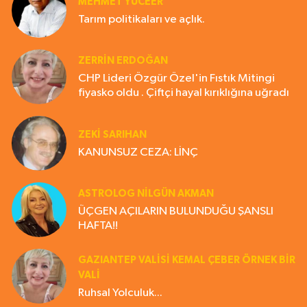
MEHMET YÜCEER
Tarım politikaları ve açlık.
ZERRIN ERDOĞAN
CHP Lideri Özgür Özel'in Fıstık Mitingi
fiyasko oldu . Çiftçi hayal kırıklığına uğradı
ZEKI SARIHAN
KANUNSUZ CEZA: LİNÇ
ASTROLOG NILGÜN AKMAN
ÜÇGEN AÇILARIN BULUNDUĞU ŞANSLI
HAFTA!!
GAZIANTEP VALISI KEMAL ÇEBER ÖRNEK BİR
VALİ
Ruhsal Yolculuk...