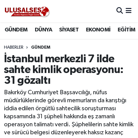
GÜNDEM
Hava Durumu
GÜNDEM
DÜNYA
SİYASET
EKONOMİ
EĞİTİM
DÜNYA
Trafik Durumu
HABERLER
GÜNDEM
SİYASET
Süper Lig Puan Durumu ve Fikstür
İstanbul merkezli 7 ilde
sahte kimlik operasyonu:
EKONOMİ
Tüm Manşetler
31 gözaltı
EĞİTİM
Son Dakika Haberleri
Bakırköy Cumhuriyet Başsavcılığı, nüfus
müdürlüklerinde görevli memurların da karıştığı
SAĞLIK
Haber Arşivi
iddia edilen örgütlü sahtecilik soruşturması
kapsamında 31 şüpheli hakkında eş zamanlı
MAGAZİN
operasyon talimatı verdi. Şüphelilerin sahte kimlik
ve sürücü belgesi düzenleyerek haksız kazanç
SPOR