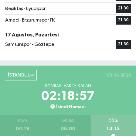
Beşiktaş - Eyüpspor
21:30
Amed - Erzurumspor FK
21:30
17 Ağustos, Pazartesi
Samsunspor - Göztepe
21:30
İSTANBUL
08.08.2026
SONRAKI VAKTE KALAN
02:18:56
İkindi Namazı
İMSAK
GÜNEŞ
ÖĞLE
04:19
06:00
13:15