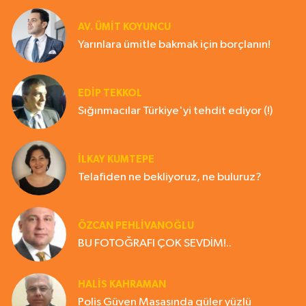
AV. ÜMIT KOYUNCU
Yarınlara ümitle bakmak için borçlanın!
EDIP TEKKOL
Sığınmacılar Türkiye'yi tehdit ediyor (!)
İLKAY KUMTEPE
Telafiden ne bekliyoruz, ne buluruz?
ÖZCAN PEHLİVANOĞLU
BU FOTOĞRAFI ÇOK SEVDİM!..
HALIS KAHRAMAN
Polis Güven Masasında güler yüzlü