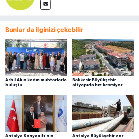
Bunlar da ilginizi çekebilir
Arbil Akın kadın muhtarlarla
Balıkesir Büyükşehir
buluştu
altyapıda hız kesmiyor
Antalya Konyaaltı'nın
Antalya Büyükşehir zor