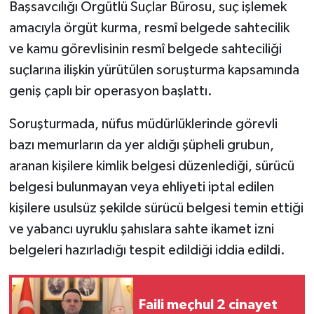
Başsavcılığı Örgütlü Suçlar Bürosu, suç işlemek
amacıyla örgüt kurma, resmî belgede sahtecilik
ve kamu görevlisinin resmî belgede sahteciliği
suçlarına ilişkin yürütülen soruşturma kapsamında
geniş çaplı bir operasyon başlattı.
Soruşturmada, nüfus müdürlüklerinde görevli
bazı memurların da yer aldığı şüpheli grubun,
aranan kişilere kimlik belgesi düzenlediği, sürücü
belgesi bulunmayan veya ehliyeti iptal edilen
kişilere usulsüz şekilde sürücü belgesi temin ettiği
ve yabancı uyruklu şahıslara sahte ikamet izni
belgeleri hazırladığı tespit edildiği iddia edildi.
Faili meçhul 2 cinayet