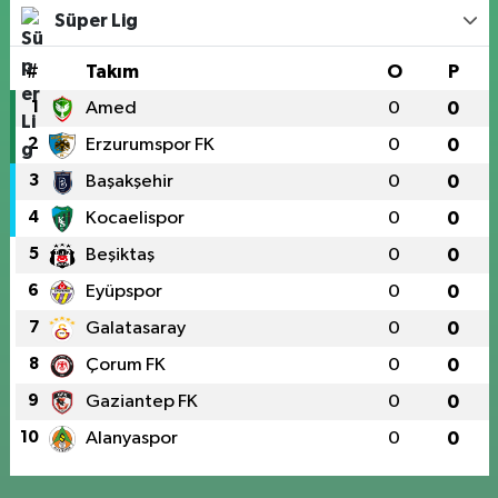
Süper Lig
#
Takım
O
P
1
Amed
0
0
2
Erzurumspor FK
0
0
3
Başakşehir
0
0
4
Kocaelispor
0
0
5
Beşiktaş
0
0
6
Eyüpspor
0
0
7
Galatasaray
0
0
8
Çorum FK
0
0
9
Gaziantep FK
0
0
10
Alanyaspor
0
0