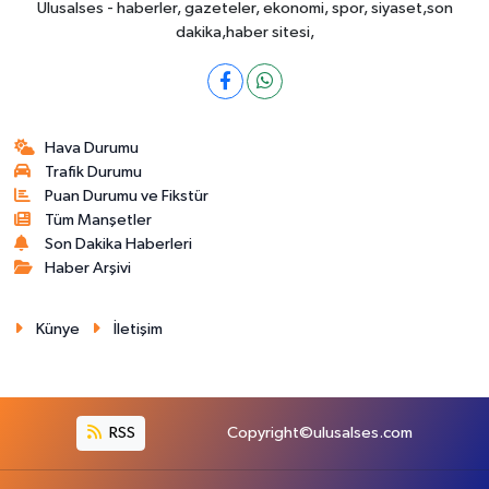
Ulusalses - haberler, gazeteler, ekonomi, spor, siyaset,son
dakika,haber sitesi,
Hava Durumu
Trafik Durumu
Puan Durumu ve Fikstür
Tüm Manşetler
Son Dakika Haberleri
Haber Arşivi
Künye
İletişim
RSS
Copyright©ulusalses.com