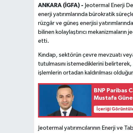
ANKARA (İGFA) -
Jeotermal Enerji De
enerji yatırımlarında bürokratik süreçl
rüzgâr ve güneş enerjisi yatırımların
bilinen kolaylaştırıcı mekanizmaların
etti.
Kındap, sektörün çevre mevzuatı veya
tutulmasını istemediklerini belirterek,
işlemlerin ortadan kaldırılması olduğun
BNP Paribas C
Mustafa Güne
İçeriği Görüntül
Jeotermal yatırımcılarının Enerji ve Ta