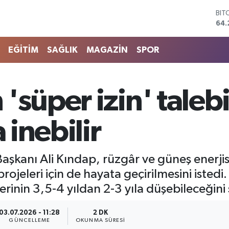
DO
47,
EU
55
EĞİTİM
SAĞLIK
MAGAZİN
SPOR
STE
64,
GRA
651
süper izin' talebi
BİS
13.
BIT
 inebilir
64.
Başkanı Ali Kındap, rüzgâr ve güneş enerjis
projeleri için de hayata geçirilmesini isted
lerinin 3,5-4 yıldan 2-3 yıla düşebileceğini 
03.07.2026 - 11:28
2 DK
GÜNCELLEME
OKUNMA SÜRESI