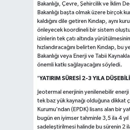
Bakanlığı, Çevre, Şehircilik ve İklim Değ
Bakanlığı başta olmak üzere birçok ku
kaldığını dile getiren Kındap, aynı kur
önleyecek koordineli bir sistem oluşturu
izinlerin tek çatı altında yürütülmesini
hızlandıracağını belirten Kındap, bu yet
Bakanlığı veya Enerji ve Tabii Kaynak
önemli katkı sağlayacağını söyledi.
'YATIRIM SÜRESİ 2-3 YILA DÜŞEBİLİ
Jeotermal enerjinin yenilenebilir enerj
tek baz yük kaynağı olduğuna dikkat 
Kurumu'ndan (EPDK) lisans alan bir yat
bugün en iyimser tahminle 3,5 ila 4 yıl 
sadeleştirilmesi halinde bu sürenin 2 i