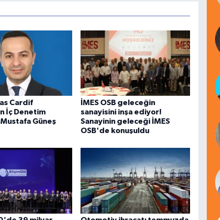
as Cardif
İMES OSB geleceğin
in İç Denetim
sanayisini inşa ediyor!
 Mustafa Güneş
Sanayinin geleceği İMES
OSB'de konuşuldu