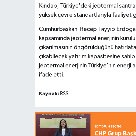
Kındap, Türkiye'deki jeotermal santral
yüksek çevre standartlarıyla faaliyet 
Cumhurbaşkanı Recep Tayyip Erdoğan t
kapsamında jeotermal enerjinin kuru
çıkarılmasının öngörüldüğünü hatırlat
çıkabilecek yatırım kapasitesine sahi
jeotermal enerjinin Türkiye'nin enerji 
ifade etti.
Kaynak:
RSS
EDITÖRÜN SEÇTIĞI
CHP Grup Başka