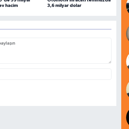
00'de 39 milyar
Otomotiv ihracatı temmuzda
dev hacim
3,6 milyar dolar