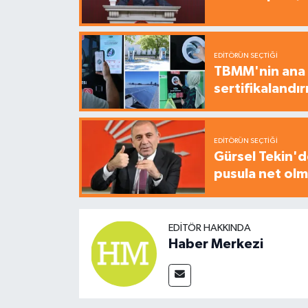
EDITÖRÜN SEÇTIĞI
TBMM'nin ana b
sertifikalandırı
EDITÖRÜN SEÇTIĞI
Gürsel Tekin'de
pusula net olm
EDITÖR HAKKINDA
Haber Merkezi