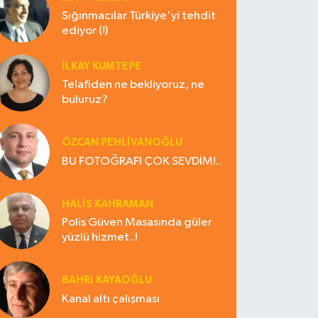
Sığınmacılar Türkiye'yi tehdit
ediyor (!)
İLKAY KUMTEPE
Telafiden ne bekliyoruz, ne
buluruz?
ÖZCAN PEHLİVANOĞLU
BU FOTOĞRAFI ÇOK SEVDİM!..
HALIS KAHRAMAN
Polis Güven Masasında güler
yüzlü hizmet..!
BAHRI KAYAOĞLU
Kanal altı çalışması