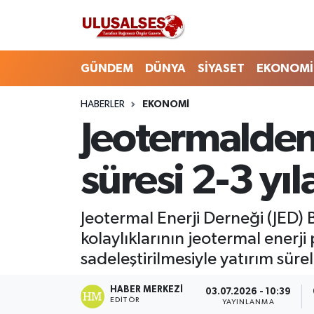
GÜNDEM
Hava Durumu
GÜNDEM
DÜNYA
SİYASET
EKONOMİ
DÜNYA
Trafik Durumu
HABERLER
EKONOMİ
Jeotermalden '
SİYASET
Süper Lig Puan Durumu ve Fikstür
EKONOMİ
Tüm Manşetler
süresi 2-3 yıla
EĞİTİM
Son Dakika Haberleri
Jeotermal Enerji Derneği (JED) 
SAĞLIK
Haber Arşivi
kolaylıklarının jeotermal enerji 
sadeleştirilmesiyle yatırım süre
MAGAZİN
HABER MERKEZI
03.07.2026 - 10:39
EDITÖR
SPOR
YAYINLANMA