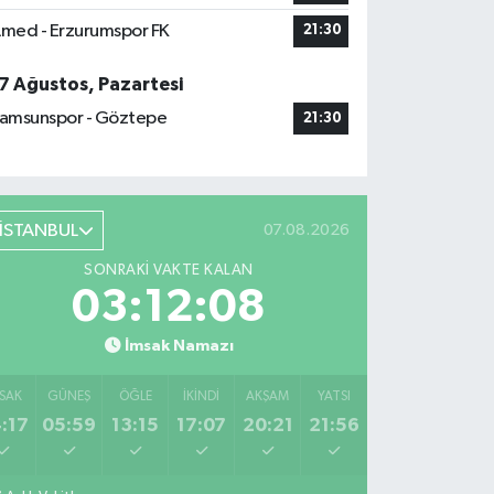
med - Erzurumspor FK
21:30
7 Ağustos, Pazartesi
amsunspor - Göztepe
21:30
İSTANBUL
07.08.2026
SONRAKI VAKTE KALAN
03:12:07
İmsak Namazı
SAK
GÜNEŞ
ÖĞLE
İKINDI
AKŞAM
YATSI
:17
05:59
13:15
17:07
20:21
21:56