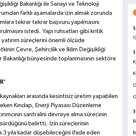
işikliği Bakanlığı ile Sanayi ve Teknoloji
rumdan farklı aşamalarda izin almak zorunda
umlara tekrar tekrar başvuru yapılmasını
1
lmasını istedi. Yapı ruhsatları gibi kritik
G
n yatırım süreçlerini önemli ölçüde
kinin Çevre, Şehircilik ve İklim Değişikliği
1
lar Bakanlığı bünyesinde toplanmasının sektöre
K
K
R'
G
i kaynakları arasında kesintisiz üretim yapabilen
G
çeken Kındap, Enerji Piyasası Düzenleme
1
ırımcının santralini devreye alma sürecinin
B
sürdüğünü belirtti. İzin süreçlerinin
la 3 yıla kadar düşebileceğini ifade eden
B