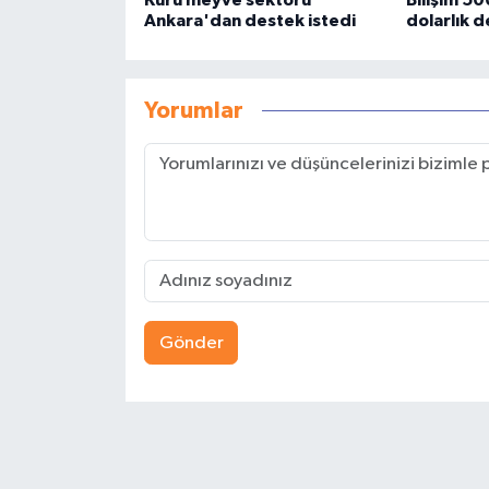
Kuru meyve sektörü
Bilişim 5
Ankara'dan destek istedi
dolarlık 
Yorumlar
Gönder