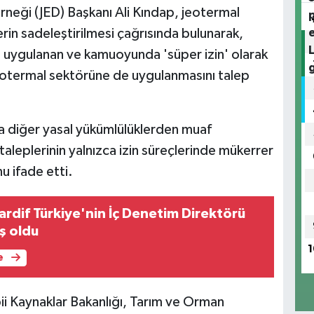
rneği (JED) Başkanı Ali Kındap, jeotermal
erin sadeleştirilmesi çağrısında bulunarak,
da uygulanan ve kamuoyunda 'süper izin' olarak
 jeotermal sektörüne de uygulanmasını talep
 diğer yasal yükümlülüklerden muaf
 taleplerinin yalnızca izin süreçlerinde mükerrer
u ifade etti.
ardif Türkiye'nin İç Denetim Direktörü
ş oldu
1
e
bii Kaynaklar Bakanlığı, Tarım ve Orman