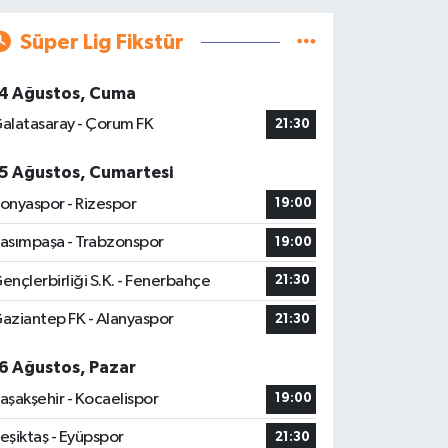
Süper Lig Fikstür
4 Ağustos, Cuma
alatasaray - Çorum FK
21:30
5 Ağustos, Cumartesi
onyaspor - Rizespor
19:00
asımpaşa - Trabzonspor
19:00
ençlerbirliği S.K. - Fenerbahçe
21:30
aziantep FK - Alanyaspor
21:30
6 Ağustos, Pazar
aşakşehir - Kocaelispor
19:00
eşiktaş - Eyüpspor
21:30