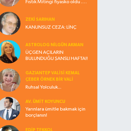
Fıstık Mitingi fiyasko oldu .
Çiftçi hayal kırıklığına uğradı
ZEKI SARIHAN
KANUNSUZ CEZA: LİNÇ
ASTROLOG NILGÜN AKMAN
ÜÇGEN AÇILARIN
BULUNDUĞU ŞANSLI HAFTA!!
GAZIANTEP VALISI KEMAL
ÇEBER ÖRNEK BİR VALİ
Ruhsal Yolculuk...
AV. ÜMIT KOYUNCU
Yarınlara ümitle bakmak için
borçlanın!
EDIP TEKKOL