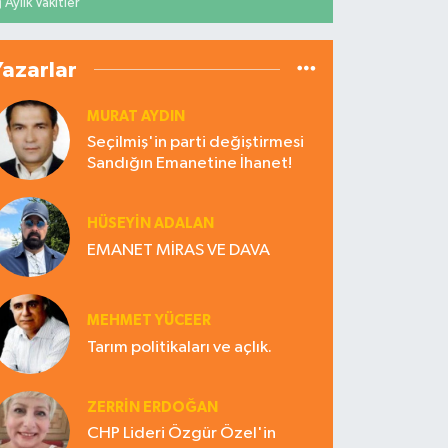
Aylık Vakitler
Yazarlar
MURAT AYDIN
Seçilmiş'in parti değiştirmesi
Sandığın Emanetine İhanet!
HÜSEYIN ADALAN
EMANET MİRAS VE DAVA
MEHMET YÜCEER
Tarım politikaları ve açlık.
ZERRIN ERDOĞAN
CHP Lideri Özgür Özel'in