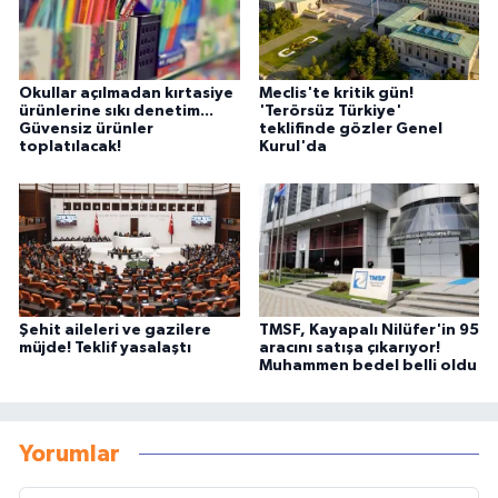
Okullar açılmadan kırtasiye
Meclis'te kritik gün!
ürünlerine sıkı denetim...
'Terörsüz Türkiye'
Güvensiz ürünler
teklifinde gözler Genel
toplatılacak!
Kurul'da
Şehit aileleri ve gazilere
TMSF, Kayapalı Nilüfer'in 95
müjde! Teklif yasalaştı
aracını satışa çıkarıyor!
Muhammen bedel belli oldu
Yorumlar