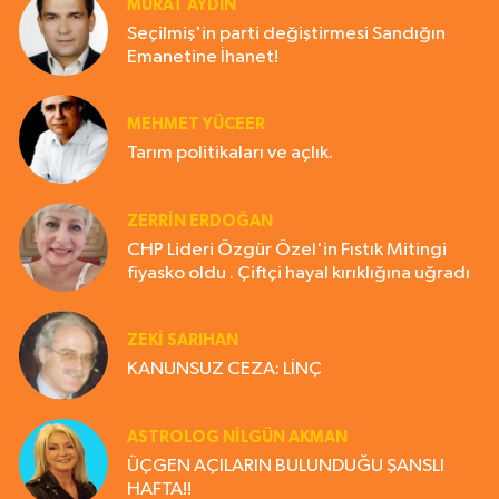
MURAT AYDIN
Seçilmiş'in parti değiştirmesi Sandığın
Emanetine İhanet!
MEHMET YÜCEER
Tarım politikaları ve açlık.
ZERRIN ERDOĞAN
CHP Lideri Özgür Özel'in Fıstık Mitingi
fiyasko oldu . Çiftçi hayal kırıklığına uğradı
ZEKI SARIHAN
KANUNSUZ CEZA: LİNÇ
ASTROLOG NILGÜN AKMAN
ÜÇGEN AÇILARIN BULUNDUĞU ŞANSLI
HAFTA!!