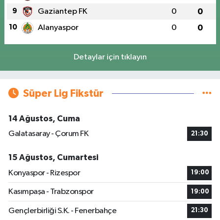
9
Gaziantep FK
0
0
10
Alanyaspor
0
0
Detaylar için tıklayın
Süper Lig Fikstür
14 Ağustos, Cuma
Galatasaray - Çorum FK
21:30
15 Ağustos, Cumartesi
Konyaspor - Rizespor
19:00
Kasımpaşa - Trabzonspor
19:00
Gençlerbirliği S.K. - Fenerbahçe
21:30