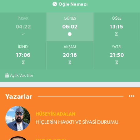
Öğle Namazı
İMSAK
GÜNEŞ
ÖĞLE
04:22
06:02
13:15
İKINDI
AKŞAM
YATSI
17:06
20:18
21:50
Aylık Vakitler
Yazarlar
HÜSEYIN ADALAN
HİÇLERİN HAYATI VE SİYASİ DURUMU