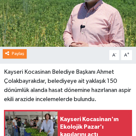
Paylaş
-
+
A
A
Kayseri Kocasinan Belediye Başkanı Ahmet
Çolakbayrakdar, belediyeye ait yaklaşık 150
dönümlük alanda hasat dönemine hazırlanan aspir
ekili arazide incelemelerde bulundu.
Kayseri Kocasinan'ın
Ekolojik Pazar'ı
kapılarını açtı