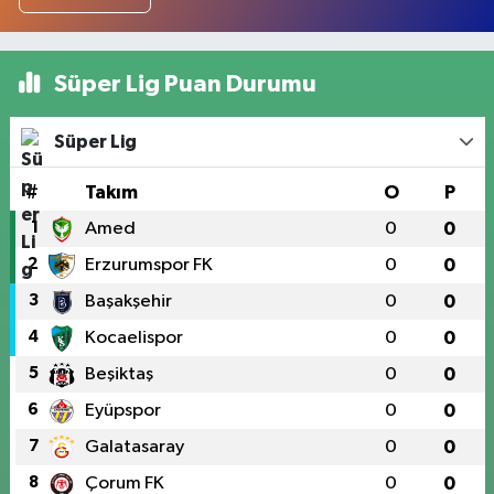
Süper Lig Puan Durumu
Süper Lig
#
Takım
O
P
1
Amed
0
0
2
Erzurumspor FK
0
0
3
Başakşehir
0
0
4
Kocaelispor
0
0
5
Beşiktaş
0
0
6
Eyüpspor
0
0
7
Galatasaray
0
0
8
Çorum FK
0
0