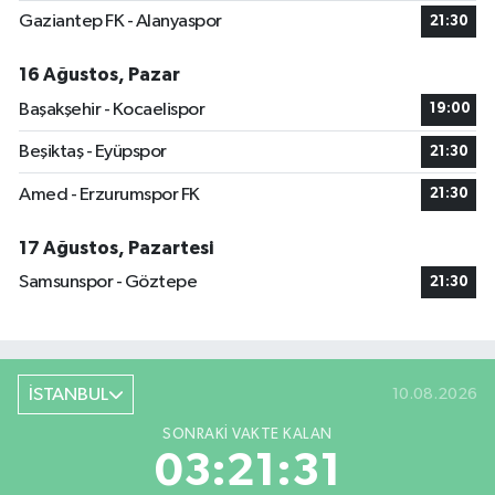
Gaziantep FK - Alanyaspor
21:30
16 Ağustos, Pazar
Başakşehir - Kocaelispor
19:00
Beşiktaş - Eyüpspor
21:30
Amed - Erzurumspor FK
21:30
17 Ağustos, Pazartesi
Samsunspor - Göztepe
21:30
İSTANBUL
10.08.2026
SONRAKI VAKTE KALAN
03:21:31