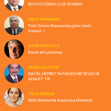
BU FOTOĞRAFI ÇOK SEVDİM!..
HALIS KAHRAMAN
Polis Güven Masasında güler yüzlü
hizmet..!
BAHRI KAYAOĞLU
Kanal altı çalışması
NURULLAH AYDIN
KİN'İN, NEFRET'İN PANZEHİRİ SEVGİ VE
ADALET'TİR
TÜLAY KİRMAN
RAM (Rehberlik Araştırma Merkezi)