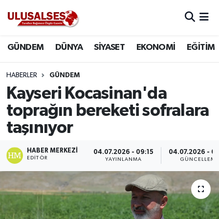
GÜNDEM
Hava Durumu
GÜNDEM
DÜNYA
SİYASET
EKONOMİ
EĞİTİM
DÜNYA
Trafik Durumu
HABERLER
GÜNDEM
SİYASET
Süper Lig Puan Durumu ve Fikstür
Kayseri Kocasinan'da
toprağın bereketi sofralara
EKONOMİ
Tüm Manşetler
taşınıyor
EĞİTİM
Son Dakika Haberleri
HABER MERKEZI
04.07.2026 - 09:15
04.07.2026 - 0
EDITÖR
YAYINLANMA
GÜNCELLEM
SAĞLIK
Haber Arşivi
MAGAZİN
SPOR