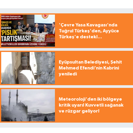
'Çevre Yasa Kavagası'nda
Tuğrul Türkeş'den, Ayyüce
Türkeş'e destek!...
Eyüpsultan Belediyesi, Şehit
Mehmed Efendi’nin Kabrini
yeniledi
Meteoroloji'den iki bölgeye
kritik uyarı! Kuvvetli sağanak
ve rüzgar geliyor!