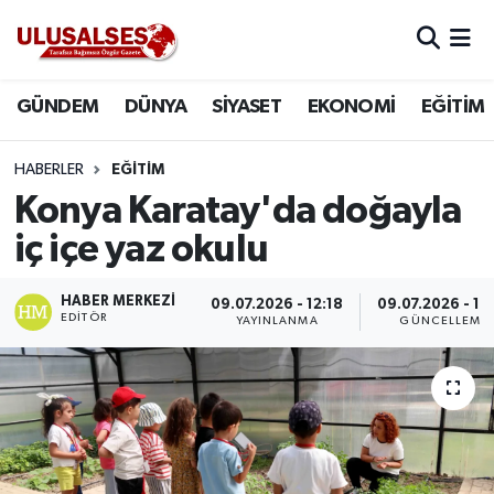
GÜNDEM
Hava Durumu
GÜNDEM
DÜNYA
SİYASET
EKONOMİ
EĞİTİM
DÜNYA
Trafik Durumu
HABERLER
EĞİTİM
SİYASET
Süper Lig Puan Durumu ve Fikstür
Konya Karatay'da doğayla
iç içe yaz okulu
EKONOMİ
Tüm Manşetler
HABER MERKEZI
09.07.2026 - 12:18
09.07.2026 - 12
EĞİTİM
Son Dakika Haberleri
EDITÖR
YAYINLANMA
GÜNCELLEME
SAĞLIK
Haber Arşivi
MAGAZİN
SPOR