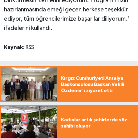
biriktirmesini temenni ediyorum. Programımızın
hazırlanmasında emeği geçen herkese teşekkür
ediyor, tüm öğrencilerimize başarılar diliyorum.'
ifadelerini kullandı.
Kaynak:
RSS
Kırgız Cumhuriyeti Antalya
Başkonsolosu Başkan Vekili
Özdemir'i ziyaret etti
Kadınlar artık şehirlerde söz
sahibi oluyor