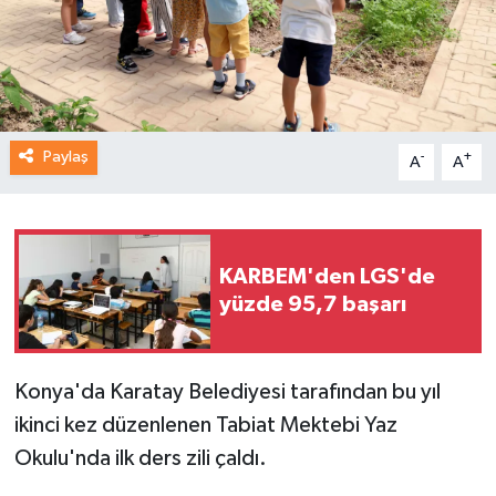
Paylaş
-
+
A
A
KARBEM'den LGS'de
yüzde 95,7 başarı
Konya'da Karatay Belediyesi tarafından bu yıl
ikinci kez düzenlenen Tabiat Mektebi Yaz
Okulu'nda ilk ders zili çaldı.