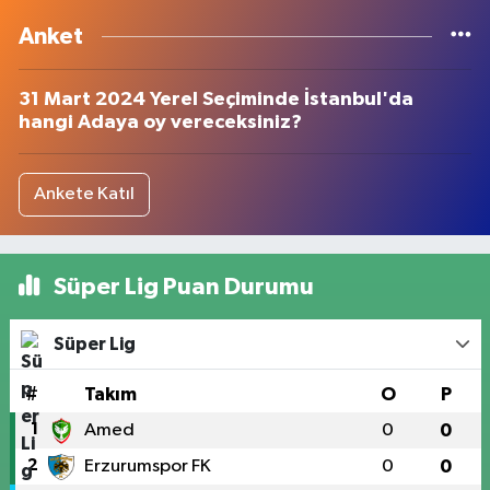
Anket
31 Mart 2024 Yerel Seçiminde İstanbul'da
hangi Adaya oy vereceksiniz?
Ankete Katıl
Süper Lig Puan Durumu
Süper Lig
#
Takım
O
P
1
Amed
0
0
2
Erzurumspor FK
0
0