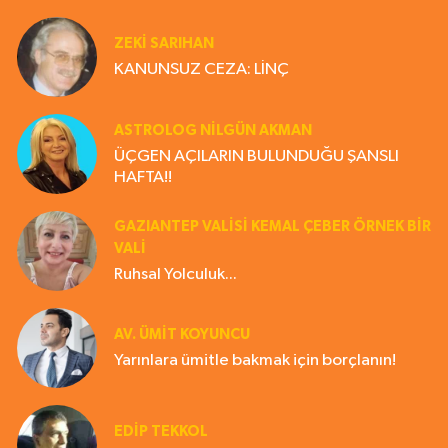
ZEKI SARIHAN
KANUNSUZ CEZA: LİNÇ
ASTROLOG NILGÜN AKMAN
ÜÇGEN AÇILARIN BULUNDUĞU ŞANSLI
HAFTA!!
GAZIANTEP VALISI KEMAL ÇEBER ÖRNEK BİR
VALİ
Ruhsal Yolculuk...
AV. ÜMIT KOYUNCU
Yarınlara ümitle bakmak için borçlanın!
EDIP TEKKOL