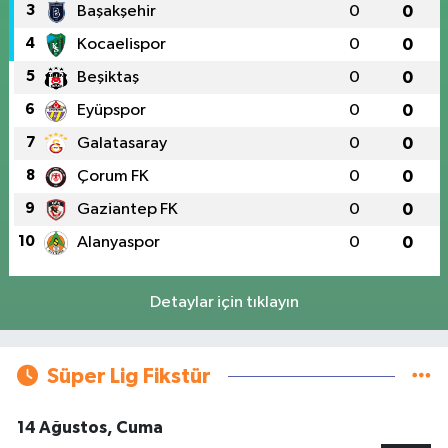
3
Başakşehir
0
0
4
Kocaelispor
0
0
5
Beşiktaş
0
0
6
Eyüpspor
0
0
7
Galatasaray
0
0
8
Çorum FK
0
0
9
Gaziantep FK
0
0
10
Alanyaspor
0
0
Detaylar için tıklayın
Süper Lig Fikstür
14 Ağustos, Cuma