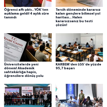
Öğrenci affı çıktı.. YÖK'ten
Tercih döneminde kararsız
açıklama geldi! 4 aylık süre
kalan gençlere bilimsel yol
tanındı
haritası... Halen
kararsızsanız bu testi
çözün!
Üniversitelerde yeni
KARBEM'den LGS'de yüzde
dönem! Akademik
95,7 başarı
sahtekârlığa hapis,
öğrencilere dönüş yolu