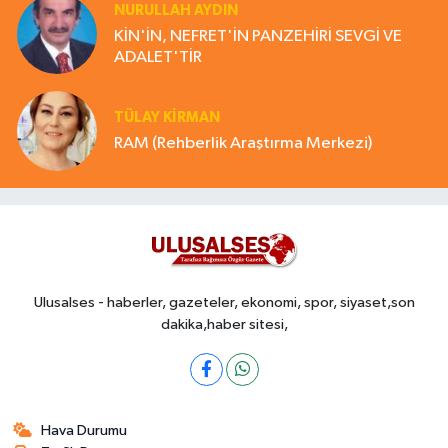
NURULLAH AYDIN
KİN'İN, NEFRET'İN PANZEHİRİ SEVGİ VE
ADALET'TİR
TÜLAY KİRMAN
RAM (Rehberlik Araştırma Merkezi)
Ulusalses - haberler, gazeteler, ekonomi, spor, siyaset,son
dakika,haber sitesi,
Hava Durumu