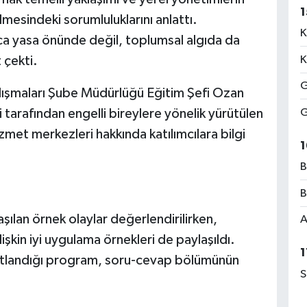
1
ilmesindeki sorumluluklarını anlattı.
K
ızca yasa önünde değil, toplumsal algıda da
 çekti.
K
G
alışmaları Şube Müdürlüğü Eğitim Şefi Ozan
 tarafından engelli bireylere yönelik yürütülen
G
met merkezleri hakkında katılımcılara bilgi
1
B
B
ılan örnek olaylar değerlendirilirken,
A
lişkin iyi uygulama örnekleri de paylaşıldı.
1
anıtlandığı program, soru-cevap bölümünün
S