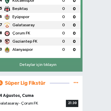
4
Kocaelispor
0
0
5
Beşiktaş
0
0
6
Eyüpspor
0
0
7
Galatasaray
0
0
8
Çorum FK
0
0
9
Gaziantep FK
0
0
0
Alanyaspor
0
0
Detaylar için tıklayın
Süper Lig Fikstür
4 Ağustos, Cuma
alatasaray - Çorum FK
21:30