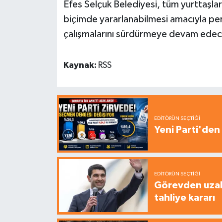
Efes Selçuk Belediyesi, tüm yurttaşları
biçimde yararlanabilmesi amacıyla pers
çalışmalarını sürdürmeye devam edec
Kaynak:
RSS
EDITÖRÜN SEÇTIĞI
Yeni Parti'den 
EDITÖRÜN SEÇTIĞI
Görevden uzak
tahliye kararı