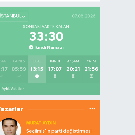
İSTANBUL
07.08.2026
SONRAKI VAKTE KALAN
33:29
İkindi Namazı
SAK
GÜNEŞ
ÖĞLE
İKINDI
AKŞAM
YATSI
:17
05:59
13:15
17:07
20:21
21:56
Aylık Vakitler
Yazarlar
MURAT AYDIN
Seçilmiş'in parti değiştirmesi