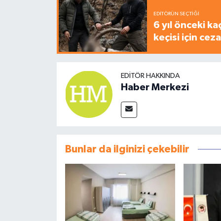
EDITÖRÜN SEÇTIĞI
6 yıl önceki ka
keçisi için cez
EDITÖR HAKKINDA
Haber Merkezi
Bunlar da ilginizi çekebilir