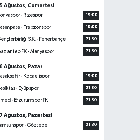
5 Ağustos, Cumartesi
onyaspor - Rizespor
19:00
asımpaşa - Trabzonspor
19:00
ençlerbirliği S.K. - Fenerbahçe
21:30
aziantep FK - Alanyaspor
21:30
6 Ağustos, Pazar
aşakşehir - Kocaelispor
19:00
eşiktaş - Eyüpspor
21:30
med - Erzurumspor FK
21:30
7 Ağustos, Pazartesi
amsunspor - Göztepe
21:30