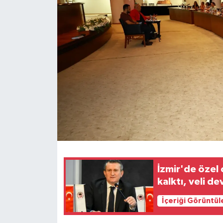
İzmir'de özel 
kalktı, veli d
İçeriği Görüntül