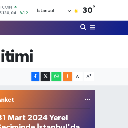
°
OLAR
30
İstanbul
7,7106
%0.17
URO
5,1652
%0.27
TERLİN
4,4046
%0.35
RAM ALTIN
618.49
%2.12
itimi
İST100
3.773
%-19
ITCOIN
5.130,04
%1.2
-
+
A
A
Anket
31 Mart 2024 Yerel
Seçiminde İstanbul'da