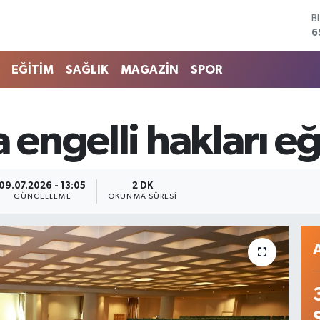
D
4
E
5
EĞİTİM
SAĞLIK
MAGAZİN
SPOR
S
6
G
6
 engelli hakları eğ
B
1
B
6
09.07.2026 - 13:05
2 DK
GÜNCELLEME
OKUNMA SÜRESI