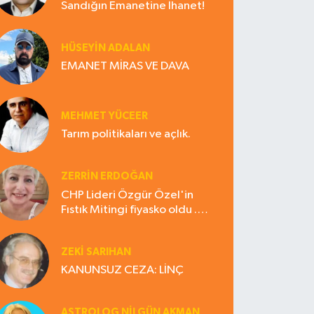
Sandığın Emanetine İhanet!
HÜSEYIN ADALAN
EMANET MİRAS VE DAVA
MEHMET YÜCEER
Tarım politikaları ve açlık.
ZERRIN ERDOĞAN
CHP Lideri Özgür Özel'in
Fıstık Mitingi fiyasko oldu .
Çiftçi hayal kırıklığına uğradı
ZEKI SARIHAN
KANUNSUZ CEZA: LİNÇ
ASTROLOG NILGÜN AKMAN