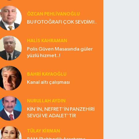
ÖZCAN PEHLİVANOĞLU
BU FOTOĞRAFI ÇOK SEVDİM!..
HALIS KAHRAMAN
Polis Güven Masasında güler
yüzlü hizmet..!
BAHRI KAYAOĞLU
Kanal altı çalışması
NURULLAH AYDIN
KİN'İN, NEFRET'İN PANZEHİRİ
SEVGİ VE ADALET'TİR
TÜLAY KİRMAN