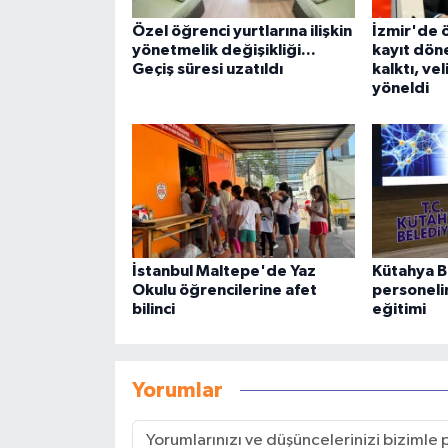
Özel öğrenci yurtlarına ilişkin
İzmir'de ö
yönetmelik değişikliği...
kayıt dön
Geçiş süresi uzatıldı
kalktı, ve
yöneldi
İstanbul Maltepe'de Yaz
Kütahya B
Okulu öğrencilerine afet
personeli
bilinci
eğitimi
Yorumlar