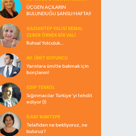
ÜÇGEN AÇILARIN
BULUNDUĞU ŞANSLI HAFTA!!
GAZIANTEP VALISI KEMAL
ÇEBER ÖRNEK BİR VALİ
Ruhsal Yolculuk...
AV. ÜMIT KOYUNCU
Yarınlara ümitle bakmak için
borçlanın!
EDIP TEKKOL
Sığınmacılar Türkiye'yi tehdit
ediyor (!)
İLKAY KUMTEPE
Telafiden ne bekliyoruz, ne
buluruz?