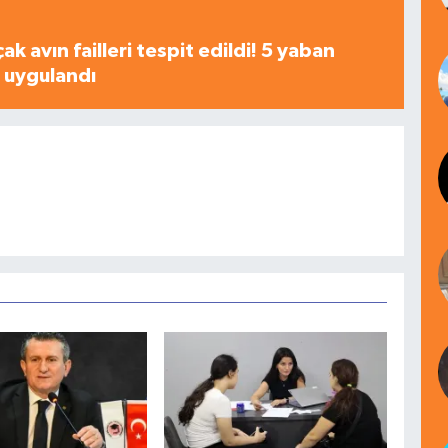
çak avın failleri tespit edildi! 5 yaban
a uygulandı