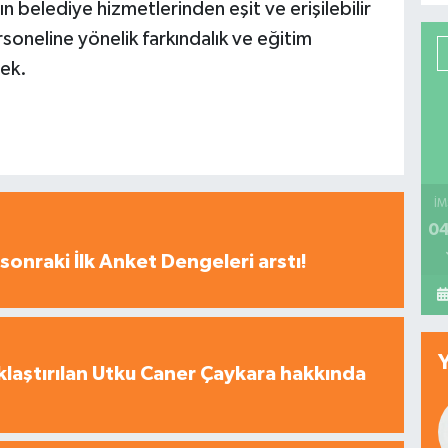
n belediye hizmetlerinden eşit ve erişilebilir
oneline yönelik farkındalık ve eğitim
ek.
İM
04
sonraki İlk Anket Dengeleri arstı!
laştırılan Utku Caner Çaykara hakkında