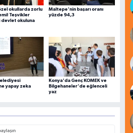
zel okullarda zorlu
Maltepe'nin başarı oranı
emi! Teşvikler
yüzde 94,3
li devlet okuluna
elediyesi
Konya'da Genç KOMEK ve
ne yapay zeka
Bilgehaneler'de eğlenceli
yaz