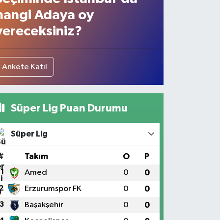
hangi Adaya oy
vereceksiniz?
Ankete Katıl
Süper Lig Puan Durumu
Süper Lig
#
Takım
O
P
1
Amed
0
0
2
Erzurumspor FK
0
0
3
Başakşehir
0
0