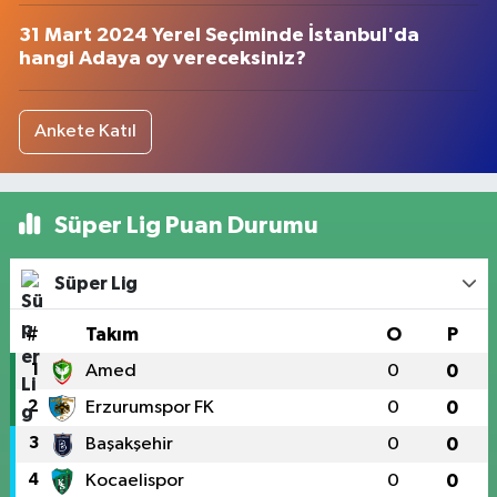
31 Mart 2024 Yerel Seçiminde İstanbul'da
hangi Adaya oy vereceksiniz?
Ankete Katıl
Süper Lig Puan Durumu
Süper Lig
#
Takım
O
P
1
Amed
0
0
2
Erzurumspor FK
0
0
3
Başakşehir
0
0
4
Kocaelispor
0
0