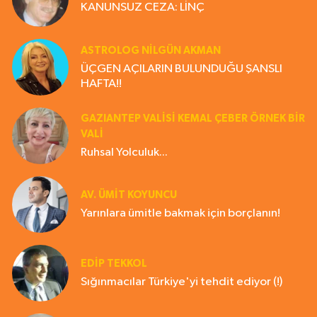
KANUNSUZ CEZA: LİNÇ
ASTROLOG NILGÜN AKMAN
ÜÇGEN AÇILARIN BULUNDUĞU ŞANSLI
HAFTA!!
GAZIANTEP VALISI KEMAL ÇEBER ÖRNEK BİR
VALİ
Ruhsal Yolculuk...
AV. ÜMIT KOYUNCU
Yarınlara ümitle bakmak için borçlanın!
EDIP TEKKOL
Sığınmacılar Türkiye'yi tehdit ediyor (!)