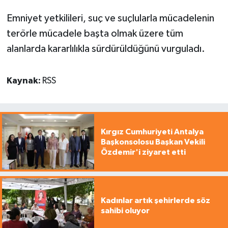
Emniyet yetkilileri, suç ve suçlularla mücadelenin
terörle mücadele başta olmak üzere tüm
alanlarda kararlılıkla sürdürüldüğünü vurguladı.
Kaynak:
RSS
Kırgız Cumhuriyeti Antalya
Başkonsolosu Başkan Vekili
Özdemir'i ziyaret etti
Kadınlar artık şehirlerde söz
sahibi oluyor