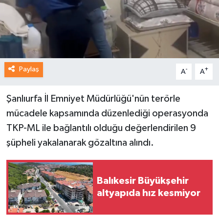
Paylaş
-
+
A
A
Şanlıurfa İl Emniyet Müdürlüğü'nün terörle
mücadele kapsamında düzenlediği operasyonda
TKP-ML ile bağlantılı olduğu değerlendirilen 9
şüpheli yakalanarak gözaltına alındı.
Balıkesir Büyükşehir
altyapıda hız kesmiyor