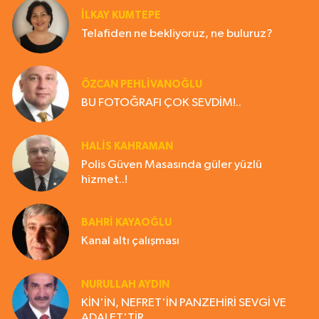
İLKAY KUMTEPE
Telafiden ne bekliyoruz, ne buluruz?
ÖZCAN PEHLİVANOĞLU
BU FOTOĞRAFI ÇOK SEVDİM!..
HALIS KAHRAMAN
Polis Güven Masasında güler yüzlü
hizmet..!
BAHRI KAYAOĞLU
Kanal altı çalışması
NURULLAH AYDIN
KİN'İN, NEFRET'İN PANZEHİRİ SEVGİ VE
ADALET'TİR