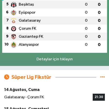
5
Beşiktaş
0
0
6
Eyüpspor
0
0
7
Galatasaray
0
0
8
Çorum FK
0
0
9
Gaziantep FK
0
0
10
Alanyaspor
0
0
Detaylar için tıklayın
Süper Lig Fikstür
14 Ağustos, Cuma
Galatasaray - Çorum FK
21:30
15 Ağustos, Cumartesi