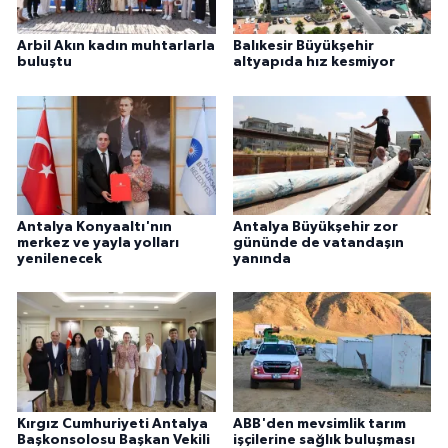
Arbil Akın kadın muhtarlarla
Balıkesir Büyükşehir
buluştu
altyapıda hız kesmiyor
Antalya Konyaaltı'nın
Antalya Büyükşehir zor
merkez ve yayla yolları
gününde de vatandaşın
yenilenecek
yanında
Kırgız Cumhuriyeti Antalya
ABB'den mevsimlik tarım
Başkonsolosu Başkan Vekili
işçilerine sağlık buluşması