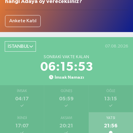
hangi Adaya oy vereceksiniz?
Ankete Katıl
İSTANBUL
07.08.2026
SONRAKI VAKTE KALAN
06:15:52
İmsak Namazı
İMSAK
GÜNEŞ
ÖĞLE
04:17
05:59
13:15
İKINDI
AKŞAM
YATSI
17:07
20:21
21:56