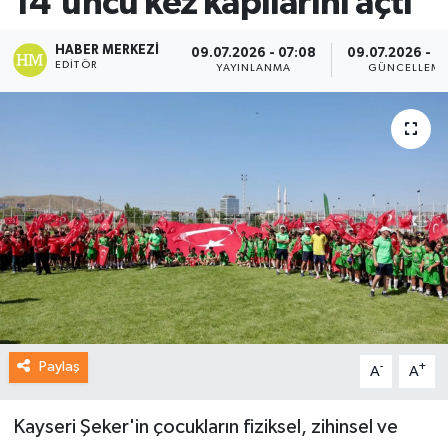
14'üncü kez kapılarını açtı
HABER MERKEZI
09.07.2026 - 07:08
09.07.2026 - 0
EDITÖR
YAYINLANMA
GÜNCELLEM
Paylaş
-
+
A
A
Kayseri Şeker'in çocukların fiziksel, zihinsel ve