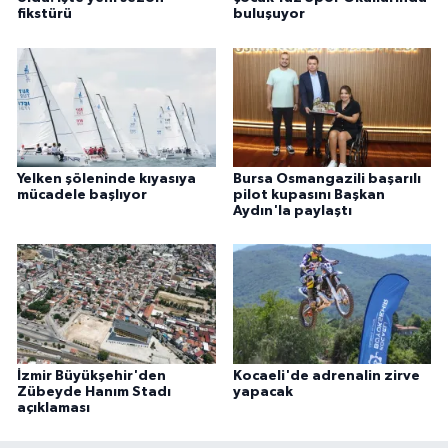
fikstürü
buluşuyor
Yelken şöleninde kıyasıya
Bursa Osmangazili başarılı
mücadele başlıyor
pilot kupasını Başkan
Aydın'la paylaştı
İzmir Büyükşehir'den
Kocaeli'de adrenalin zirve
Zübeyde Hanım Stadı
yapacak
açıklaması