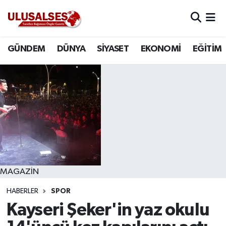
GÜNDEM
Hava Durumu
GÜNDEM
DÜNYA
SİYASET
EKONOMİ
EĞİTİM
DÜNYA
Trafik Durumu
SİYASET
Süper Lig Puan Durumu ve Fikstür
EKONOMİ
Tüm Manşetler
EĞİTİM
Son Dakika Haberleri
SAĞLIK
Haber Arşivi
MAGAZİN
HABERLER
SPOR
MAGAZİN
Kayseri Şeker'in yaz okulu
SPOR