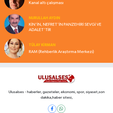
Kanal altı çalışması
NURULLAH AYDIN
KİN'İN, NEFRET'İN PANZEHİRİ SEVGİ VE
ADALET'TİR
TÜLAY KİRMAN
RAM (Rehberlik Araştırma Merkezi)
Ulusalses - haberler, gazeteler, ekonomi, spor, siyaset,son
dakika,haber sitesi,