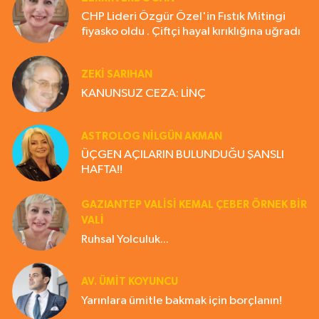
CHP Lideri Özgür Özel'in Fıstık Mitingi
fiyasko oldu . Çiftçi hayal kırıklığına uğradı
ZEKI SARIHAN
KANUNSUZ CEZA: LİNÇ
ASTROLOG NILGÜN AKMAN
ÜÇGEN AÇILARIN BULUNDUĞU ŞANSLI
HAFTA!!
GAZIANTEP VALISI KEMAL ÇEBER ÖRNEK BİR
VALİ
Ruhsal Yolculuk...
AV. ÜMIT KOYUNCU
Yarınlara ümitle bakmak için borçlanın!