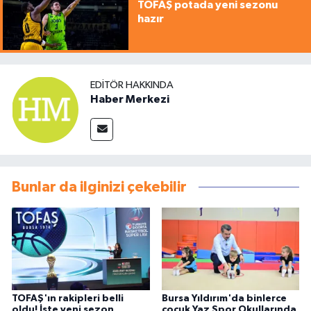
TOFAŞ potada yeni sezonu
hazır
EDITÖR HAKKINDA
Haber Merkezi
Bunlar da ilginizi çekebilir
TOFAŞ'ın rakipleri belli
Bursa Yıldırım'da binlerce
oldu! İşte yeni sezon
çocuk Yaz Spor Okullarında