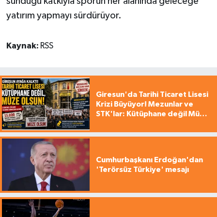
sunduğu katkıyla sporun her alanında geleceğe
yatırım yapmayı sürdürüyor.
Kaynak:
RSS
Giresun'da Tarihi Ticaret Lisesi
Krizi Büyüyor! Mezunlar ve
STK'lar: Kütüphane değil Müze
yapılsın!
Cumhurbaşkanı Erdoğan'dan
'Terörsüz Türkiye' mesajı