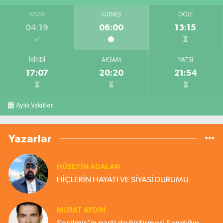
İMSAK
GÜNEŞ
ÖĞLE
04:19
06:00
13:15
İKINDI
AKŞAM
YATSI
17:07
20:20
21:54
Aylık Vakitler
Yazarlar
HÜSEYIN ADALAN
HİÇLERİN HAYATI VE SİYASİ DURUMU
MURAT AYDIN