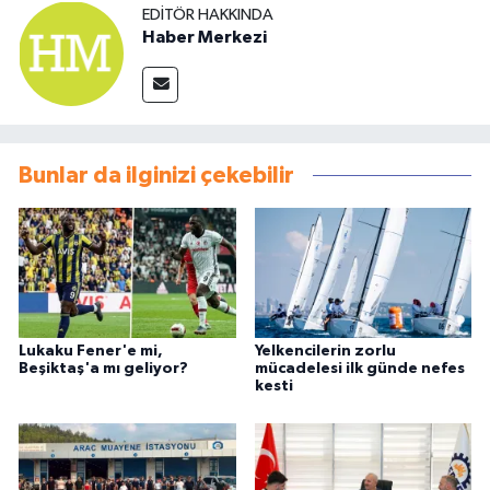
EDITÖR HAKKINDA
Haber Merkezi
Bunlar da ilginizi çekebilir
Lukaku Fener'e mi,
Yelkencilerin zorlu
Beşiktaş'a mı geliyor?
mücadelesi ilk günde nefes
kesti