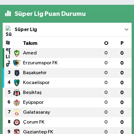
Süper Lig Puan Durumu
Süper Lig
#
Takım
O
P
1
Amed
0
0
2
Erzurumspor FK
0
0
3
Başakşehir
0
0
4
Kocaelispor
0
0
5
Beşiktaş
0
0
6
Eyüpspor
0
0
7
Galatasaray
0
0
8
Çorum FK
0
0
9
Gaziantep FK
0
0