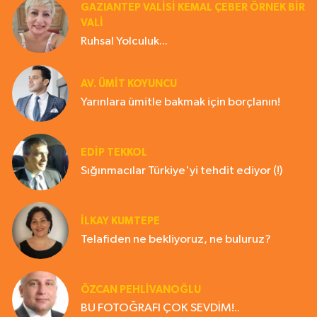
GAZIANTEP VALISI KEMAL ÇEBER ÖRNEK BİR
VALİ
Ruhsal Yolculuk...
AV. ÜMIT KOYUNCU
Yarınlara ümitle bakmak için borçlanın!
EDIP TEKKOL
Sığınmacılar Türkiye'yi tehdit ediyor (!)
İLKAY KUMTEPE
Telafiden ne bekliyoruz, ne buluruz?
ÖZCAN PEHLİVANOĞLU
BU FOTOĞRAFI ÇOK SEVDİM!..