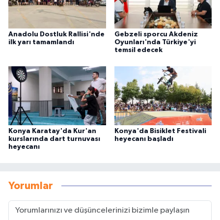
Anadolu Dostluk Rallisi'nde
Gebzeli sporcu Akdeniz
ilk yarı tamamlandı
Oyunları'nda Türkiye'yi
temsil edecek
Konya Karatay'da Kur'an
Konya'da Bisiklet Festivali
kurslarında dart turnuvası
heyecanı başladı
heyecanı
Yorumlar