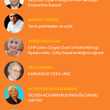
Seçilmiş'in parti değiştirmesi Sandığın
Emanetine İhanet!
MEHMET YÜCEER
Tarım politikaları ve açlık.
ZERRIN ERDOĞAN
CHP Lideri Özgür Özel'in Fıstık Mitingi
fiyasko oldu . Çiftçi hayal kırıklığına uğradı
ZEKI SARIHAN
KANUNSUZ CEZA: LİNÇ
ASTROLOG NILGÜN AKMAN
ÜÇGEN AÇILARIN BULUNDUĞU ŞANSLI
HAFTA!!