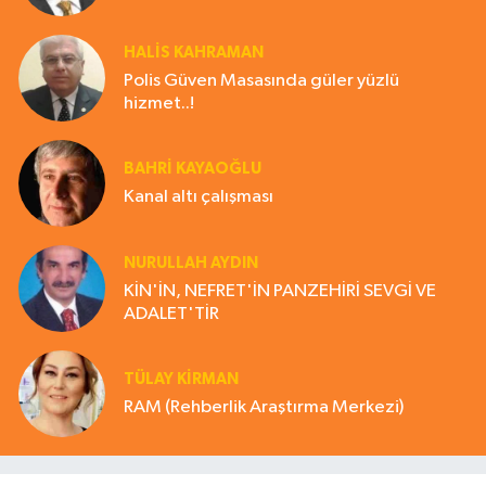
HALIS KAHRAMAN
Polis Güven Masasında güler yüzlü
hizmet..!
BAHRI KAYAOĞLU
Kanal altı çalışması
NURULLAH AYDIN
KİN'İN, NEFRET'İN PANZEHİRİ SEVGİ VE
ADALET'TİR
TÜLAY KİRMAN
RAM (Rehberlik Araştırma Merkezi)