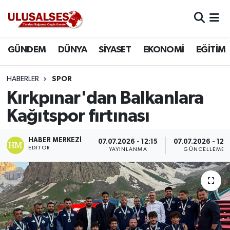
GÜNDEM
Hava Durumu
GÜNDEM
DÜNYA
SİYASET
EKONOMİ
EĞİTİM
DÜNYA
Trafik Durumu
HABERLER
SPOR
SİYASET
Süper Lig Puan Durumu ve Fikstür
Kırkpınar'dan Balkanlara
Kağıtspor fırtınası
EKONOMİ
Tüm Manşetler
HABER MERKEZI
07.07.2026 - 12:15
07.07.2026 - 12:
EĞİTİM
Son Dakika Haberleri
EDITÖR
YAYINLANMA
GÜNCELLEME
SAĞLIK
Haber Arşivi
MAGAZİN
SPOR