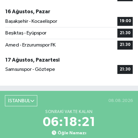
16 Ağustos, Pazar
Başakşehir - Kocaelispor
19:00
Beşiktaş - Eyüpspor
21:30
Amed - Erzurumspor FK
21:30
17 Ağustos, Pazartesi
Samsunspor - Göztepe
21:30
İSTANBUL
08.08.2026
SONRAKI VAKTE KALAN
06:18:20
Öğle Namazı