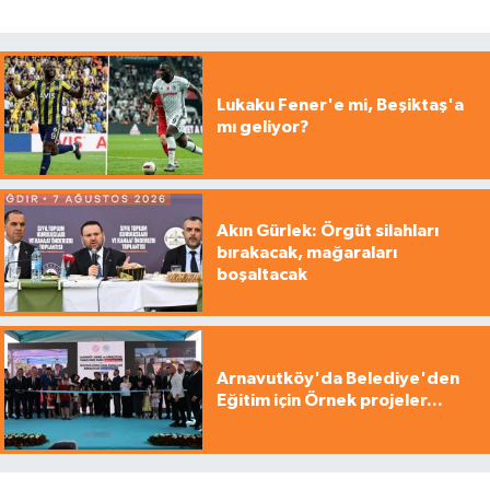
Lukaku Fener'e mi, Beşiktaş'a
mı geliyor?
Akın Gürlek: Örgüt silahları
bırakacak, mağaraları
boşaltacak
Arnavutköy'da Belediye'den
Eğitim için Örnek projeler...