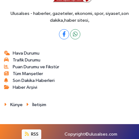
Ulusalses - haberler, gazeteler, ekonomi, spor, siyaset,son
dakika,haber sitesi,
Hava Durumu
Trafik Durumu
Puan Durumu ve Fikstür
Tüm Manşetler
Son Dakika Haberleri
Haber Arşivi
Künye
İletişim
RSS
Copyright©ulusalses.com