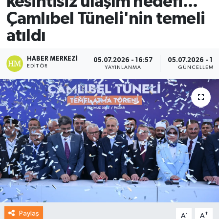
kesintisiz ulaşım hedefi...
Çamlıbel Tüneli'nin temeli
atıldı
HABER MERKEZI
05.07.2026 - 16:57
05.07.2026 - 17
EDITÖR
YAYINLANMA
GÜNCELLEME
Paylaş
-
+
A
A