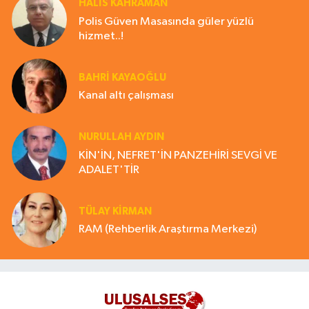
HALIS KAHRAMAN
Polis Güven Masasında güler yüzlü
hizmet..!
BAHRI KAYAOĞLU
Kanal altı çalışması
NURULLAH AYDIN
KİN'İN, NEFRET'İN PANZEHİRİ SEVGİ VE
ADALET'TİR
TÜLAY KİRMAN
RAM (Rehberlik Araştırma Merkezi)