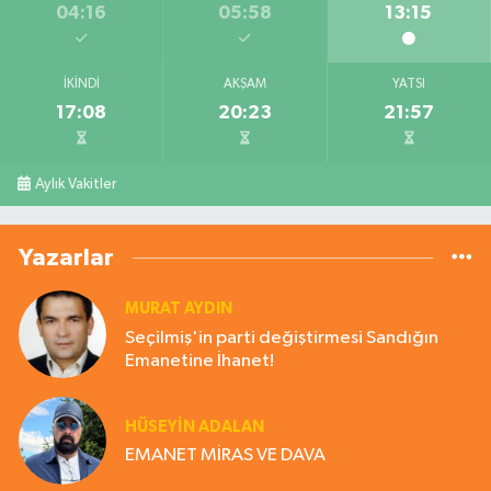
04:16
05:58
13:15
İKINDI
AKŞAM
YATSI
17:08
20:23
21:57
Aylık Vakitler
Yazarlar
MURAT AYDIN
Seçilmiş'in parti değiştirmesi Sandığın
Emanetine İhanet!
HÜSEYIN ADALAN
EMANET MİRAS VE DAVA