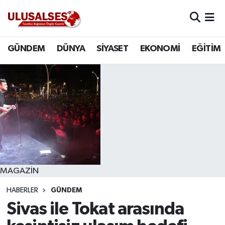
GÜNDEM
Hava Durumu
GÜNDEM
DÜNYA
SİYASET
EKONOMİ
EĞİTİM
DÜNYA
Trafik Durumu
SİYASET
Süper Lig Puan Durumu ve Fikstür
EKONOMİ
Tüm Manşetler
EĞİTİM
Son Dakika Haberleri
SAĞLIK
Haber Arşivi
MAGAZİN
HABERLER
GÜNDEM
MAGAZİN
Sivas ile Tokat arasında
SPOR