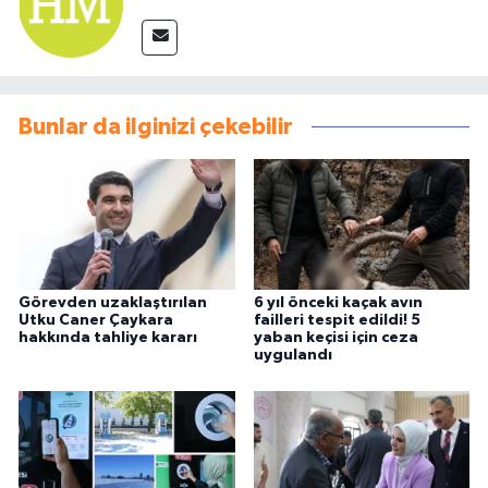
Bunlar da ilginizi çekebilir
Görevden uzaklaştırılan
6 yıl önceki kaçak avın
Utku Caner Çaykara
failleri tespit edildi! 5
hakkında tahliye kararı
yaban keçisi için ceza
uygulandı