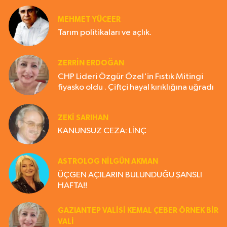
MEHMET YÜCEER
Tarım politikaları ve açlık.
ZERRIN ERDOĞAN
CHP Lideri Özgür Özel'in Fıstık Mitingi
fiyasko oldu . Çiftçi hayal kırıklığına uğradı
ZEKI SARIHAN
KANUNSUZ CEZA: LİNÇ
ASTROLOG NILGÜN AKMAN
ÜÇGEN AÇILARIN BULUNDUĞU ŞANSLI
HAFTA!!
GAZIANTEP VALISI KEMAL ÇEBER ÖRNEK BİR
VALİ