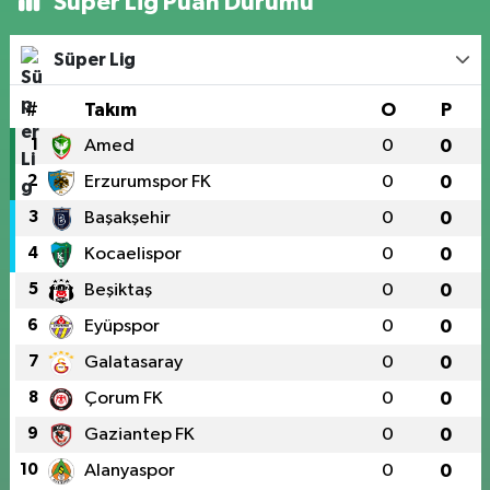
Süper Lig Puan Durumu
Süper Lig
#
Takım
O
P
1
Amed
0
0
2
Erzurumspor FK
0
0
3
Başakşehir
0
0
4
Kocaelispor
0
0
5
Beşiktaş
0
0
6
Eyüpspor
0
0
7
Galatasaray
0
0
8
Çorum FK
0
0
9
Gaziantep FK
0
0
10
Alanyaspor
0
0