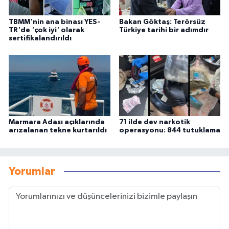
TBMM'nin ana binası YES-
Bakan Göktaş: Terörsüz
TR'de 'çok iyi' olarak
Türkiye tarihi bir adımdır
sertifikalandırıldı
Marmara Adası açıklarında
71 ilde dev narkotik
arızalanan tekne kurtarıldı
operasyonu: 844 tutuklama
Yorumlar