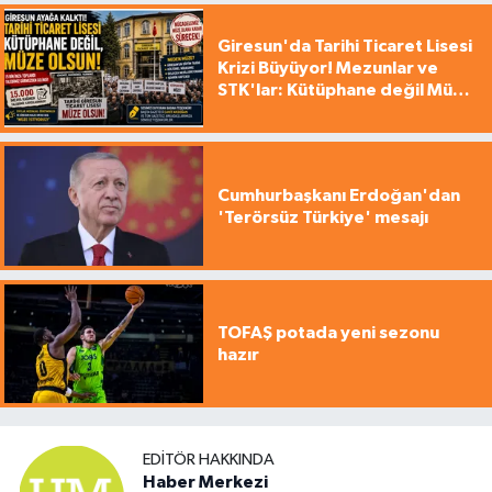
Giresun'da Tarihi Ticaret Lisesi
Krizi Büyüyor! Mezunlar ve
STK'lar: Kütüphane değil Müze
yapılsın!
Cumhurbaşkanı Erdoğan'dan
'Terörsüz Türkiye' mesajı
TOFAŞ potada yeni sezonu
hazır
EDITÖR HAKKINDA
Haber Merkezi