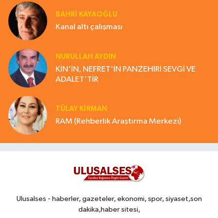
BAHRI KAYAOĞLU
Kanal altı çalışması
NURULLAH AYDIN
KİN'İN, NEFRET'İN PANZEHİRİ SEVGİ VE
ADALET'TİR
TÜLAY KİRMAN
RAM (Rehberlik Araştırma Merkezi)
Ulusalses - haberler, gazeteler, ekonomi, spor, siyaset,son
dakika,haber sitesi,