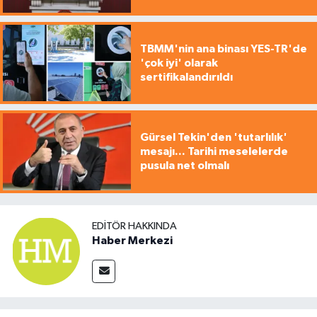
TBMM'nin ana binası YES-TR'de
'çok iyi' olarak
sertifikalandırıldı
Gürsel Tekin'den 'tutarlılık'
mesajı... Tarihi meselelerde
pusula net olmalı
EDITÖR HAKKINDA
Haber Merkezi