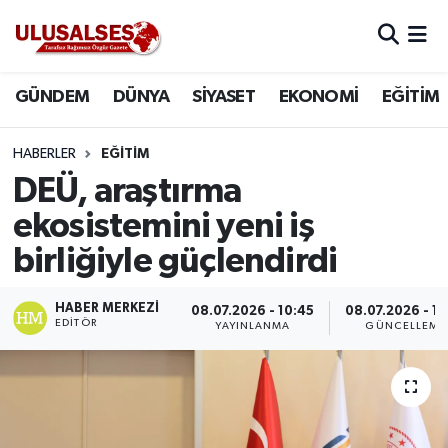
GÜNDEM
Hava Durumu
GÜNDEM
DÜNYA
SİYASET
EKONOMİ
EĞİTİM
DÜNYA
Trafik Durumu
HABERLER
EĞİTİM
SİYASET
Süper Lig Puan Durumu ve Fikstür
DEÜ, araştırma
ekosistemini yeni iş
EKONOMİ
Tüm Manşetler
birliğiyle güçlendirdi
EĞİTİM
Son Dakika Haberleri
HABER MERKEZI
08.07.2026 - 10:45
08.07.2026 - 11
EDITÖR
YAYINLANMA
GÜNCELLEME
SAĞLIK
Haber Arşivi
MAGAZİN
SPOR