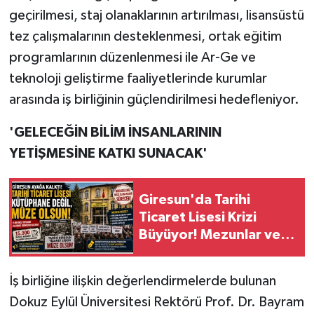
geçirilmesi, staj olanaklarının artırılması, lisansüstü
tez çalışmalarının desteklenmesi, ortak eğitim
programlarının düzenlenmesi ile Ar-Ge ve
teknoloji geliştirme faaliyetlerinde kurumlar
arasında iş birliğinin güçlendirilmesi hedefleniyor.
'GELECEĞİN BİLİM İNSANLARININ
YETİŞMESİNE KATKI SUNACAK'
Giresun'da Tarihi
Ticaret Lisesi Krizi
Büyüyor! Mezunlar ve
STK'lar: Kütüphane
değil Müze yapılsın!
İş birliğine ilişkin değerlendirmelerde bulunan
Dokuz Eylül Üniversitesi Rektörü Prof. Dr. Bayram