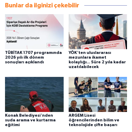
Bunlar da ilginizi çekebilir
TÜBİTAK 1707 programında
YÖK'ten uluslararası
2026 yılı ilk dönem
mezunlara ikamet
sonuçları açıklandı
kolaylığı... Süre 2 yıla kadar
uzatılabilecek
Konak Belediyesi'nden
ARGEM Lisesi
suda arama ve kurtarma
öğrencilerinden bilim ve
eğitimi
teknolojide çifte başarı