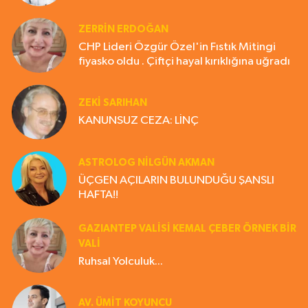
ZERRIN ERDOĞAN
CHP Lideri Özgür Özel'in Fıstık Mitingi
fiyasko oldu . Çiftçi hayal kırıklığına uğradı
ZEKI SARIHAN
KANUNSUZ CEZA: LİNÇ
ASTROLOG NILGÜN AKMAN
ÜÇGEN AÇILARIN BULUNDUĞU ŞANSLI
HAFTA!!
GAZIANTEP VALISI KEMAL ÇEBER ÖRNEK BİR
VALİ
Ruhsal Yolculuk...
AV. ÜMIT KOYUNCU