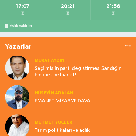
17:07
20:21
21:56
Aylık Vakitler
Yazarlar
MURAT AYDIN
Seçilmiş'in parti değiştirmesi Sandığın
Emanetine İhanet!
HÜSEYIN ADALAN
EMANET MİRAS VE DAVA
MEHMET YÜCEER
Tarım politikaları ve açlık.