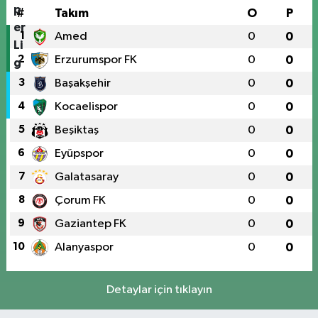
#
Takım
O
P
1
Amed
0
0
2
Erzurumspor FK
0
0
3
Başakşehir
0
0
4
Kocaelispor
0
0
5
Beşiktaş
0
0
6
Eyüpspor
0
0
7
Galatasaray
0
0
8
Çorum FK
0
0
9
Gaziantep FK
0
0
10
Alanyaspor
0
0
Detaylar için tıklayın