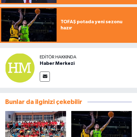
TOFAŞ potada yeni sezonu
hazır
EDITÖR HAKKINDA
Haber Merkezi
Bunlar da ilginizi çekebilir