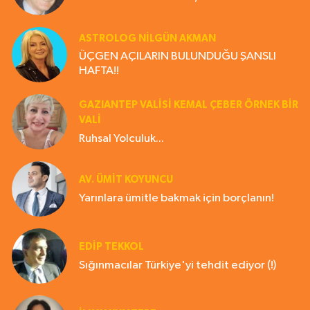
ASTROLOG NILGÜN AKMAN
ÜÇGEN AÇILARIN BULUNDUĞU ŞANSLI
HAFTA!!
GAZIANTEP VALISI KEMAL ÇEBER ÖRNEK BİR
VALİ
Ruhsal Yolculuk...
AV. ÜMIT KOYUNCU
Yarınlara ümitle bakmak için borçlanın!
EDIP TEKKOL
Sığınmacılar Türkiye'yi tehdit ediyor (!)