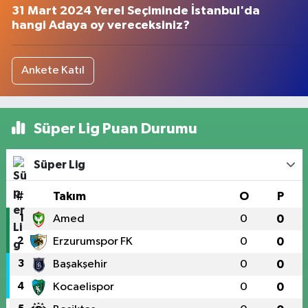
31 Mart 2024 Yerel Seçiminde İstanbul'da
hangi Adaya oy vereceksiniz?
Ankete Katıl
Süper Lig Puan Durumu
Süper Lig
#
Takım
O
P
1
Amed
0
0
2
Erzurumspor FK
0
0
3
Başakşehir
0
0
4
Kocaelispor
0
0