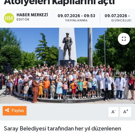
Atölyeleri kapılarını açtı
HABER MERKEZI
09.07.2026 - 09:53
09.07.2026 - 0
EDITÖR
YAYINLANMA
GÜNCELLEM
Paylaş
-
+
A
A
Saray Belediyesi tarafından her yıl düzenlenen