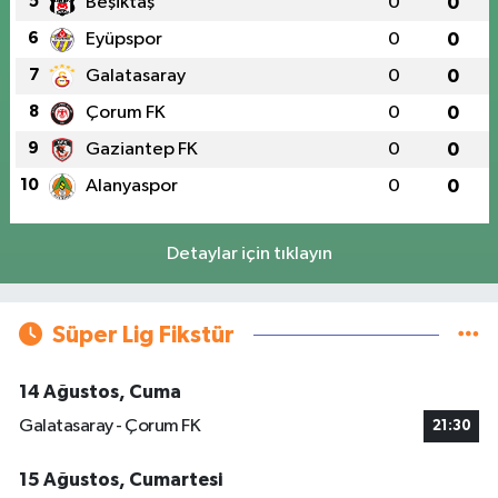
5
Beşiktaş
0
0
6
Eyüpspor
0
0
7
Galatasaray
0
0
8
Çorum FK
0
0
9
Gaziantep FK
0
0
10
Alanyaspor
0
0
Detaylar için tıklayın
Süper Lig Fikstür
14 Ağustos, Cuma
Galatasaray - Çorum FK
21:30
15 Ağustos, Cumartesi