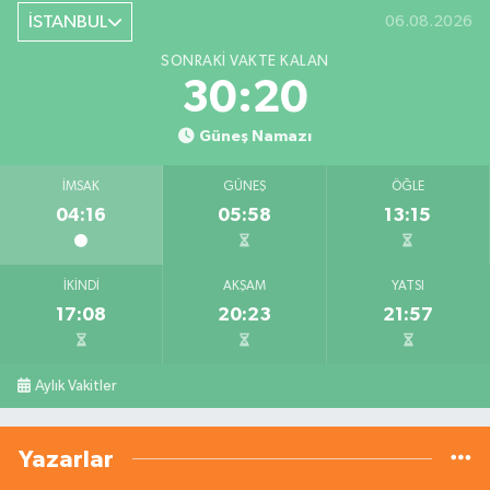
İSTANBUL
06.08.2026
SONRAKI VAKTE KALAN
30:19
Güneş Namazı
İMSAK
GÜNEŞ
ÖĞLE
04:16
05:58
13:15
İKINDI
AKŞAM
YATSI
17:08
20:23
21:57
Aylık Vakitler
Yazarlar