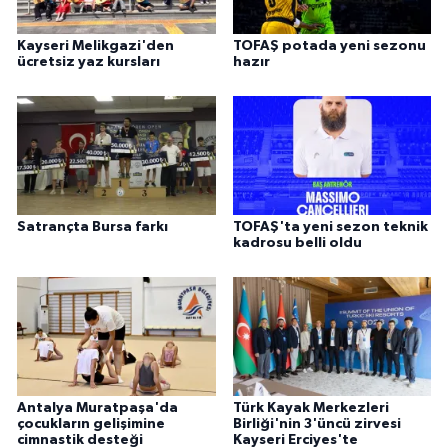
Kayseri Melikgazi'den
TOFAŞ potada yeni sezonu
ücretsiz yaz kursları
hazır
Satrançta Bursa farkı
TOFAŞ'ta yeni sezon teknik
kadrosu belli oldu
Antalya Muratpaşa'da
Türk Kayak Merkezleri
çocukların gelişimine
Birliği'nin 3'üncü zirvesi
cimnastik desteği
Kayseri Erciyes'te