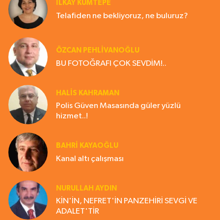
İLKAY KUMTEPE
Telafiden ne bekliyoruz, ne buluruz?
ÖZCAN PEHLİVANOĞLU
BU FOTOĞRAFI ÇOK SEVDİM!..
HALIS KAHRAMAN
Polis Güven Masasında güler yüzlü
hizmet..!
BAHRI KAYAOĞLU
Kanal altı çalışması
NURULLAH AYDIN
KİN'İN, NEFRET'İN PANZEHİRİ SEVGİ VE
ADALET'TİR