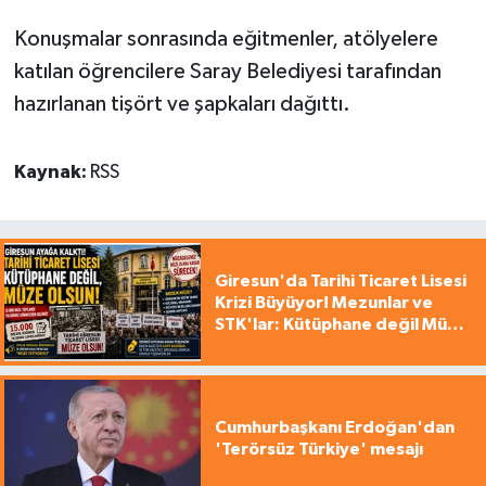
Konuşmalar sonrasında eğitmenler, atölyelere
katılan öğrencilere Saray Belediyesi tarafından
hazırlanan tişört ve şapkaları dağıttı.
Kaynak:
RSS
Giresun'da Tarihi Ticaret Lisesi
Krizi Büyüyor! Mezunlar ve
STK'lar: Kütüphane değil Müze
yapılsın!
Cumhurbaşkanı Erdoğan'dan
'Terörsüz Türkiye' mesajı