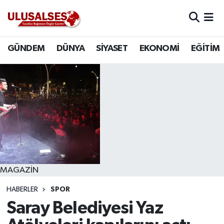
GÜNDEM
Hava Durumu
GÜNDEM
DÜNYA
SİYASET
EKONOMİ
EĞİTİM
DÜNYA
Trafik Durumu
SİYASET
Süper Lig Puan Durumu ve Fikstür
EKONOMİ
Tüm Manşetler
EĞİTİM
Son Dakika Haberleri
SAĞLIK
Haber Arşivi
MAGAZİN
HABERLER
SPOR
MAGAZİN
Saray Belediyesi Yaz
SPOR