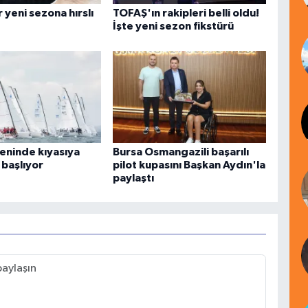
 yeni sezona hırslı
TOFAŞ'ın rakipleri belli oldu!
İşte yeni sezon fikstürü
leninde kıyasıya
Bursa Osmangazili başarılı
başlıyor
pilot kupasını Başkan Aydın'la
paylaştı