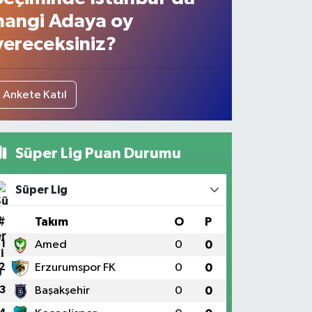
hangi Adaya oy
vereceksiniz?
Ankete Katıl
Süper Lig Puan Durumu
Süper Lig
#
Takım
O
P
1
Amed
0
0
2
Erzurumspor FK
0
0
3
Başakşehir
0
0