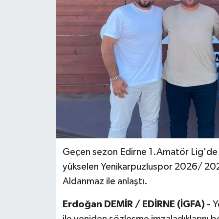
Geçen sezon Edirne 1.Amatör Lig'de 
yükselen Yenikarpuzluspor 2026/ 202
Aldanmaz ile anlaştı.
Erdoğan DEMİR / EDİRNE (İGFA) -
Y
ile yeniden sözleşme imzaladıklarını be