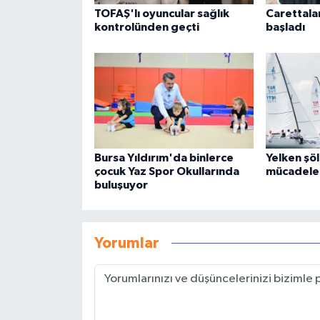
TOFAŞ'lı oyuncular sağlık
Carettalar
kontrolünden geçti
başladı
Bursa Yıldırım'da binlerce
Yelken şö
çocuk Yaz Spor Okullarında
mücadele 
buluşuyor
Yorumlar