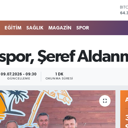
64.
DO
47,
EU
EĞİTİM
SAĞLIK
MAGAZİN
SPOR
55,
STE
64,
GRA
por, Şeref Aldanma
657
BİS
13.
09.07.2026 - 09:30
1 DK
GÜNCELLEME
OKUNMA SÜRESI