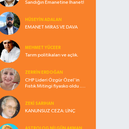
Sandığın Emanetine İhanet!
HÜSEYIN ADALAN
EMANET MİRAS VE DAVA
MEHMET YÜCEER
Tarım politikaları ve açlık.
ZERRIN ERDOĞAN
CHP Lideri Özgür Özel'in
Fıstık Mitingi fiyasko oldu .
Çiftçi hayal kırıklığına uğradı
ZEKI SARIHAN
KANUNSUZ CEZA: LİNÇ
ASTROLOG NILGÜN AKMAN