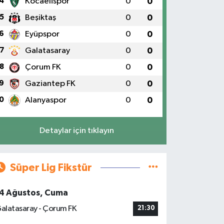
4
Kocaelispor
0
0
5
Beşiktaş
0
0
6
Eyüpspor
0
0
7
Galatasaray
0
0
8
Çorum FK
0
0
9
Gaziantep FK
0
0
0
Alanyaspor
0
0
Detaylar için tıklayın
Süper Lig Fikstür
4 Ağustos, Cuma
alatasaray - Çorum FK
21:30