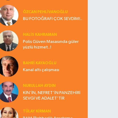
ÖZCAN PEHLİVANOĞLU
BU FOTOĞRAFI ÇOK SEVDİM!..
HALIS KAHRAMAN
Polis Güven Masasında güler
yüzlü hizmet..!
BAHRI KAYAOĞLU
Kanal altı çalışması
NURULLAH AYDIN
KİN'İN, NEFRET'İN PANZEHİRİ
SEVGİ VE ADALET'TİR
TÜLAY KİRMAN