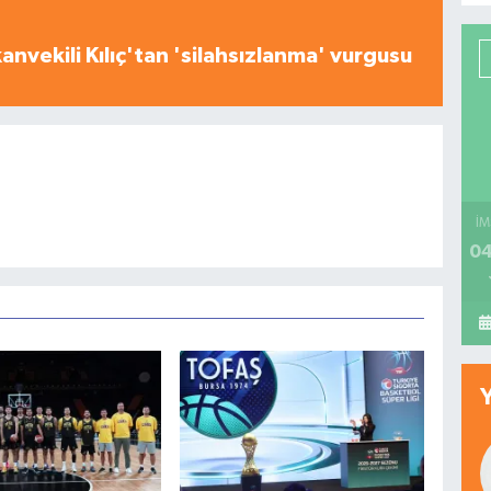
nvekili Kılıç'tan 'silahsızlanma' vurgusu
İM
04