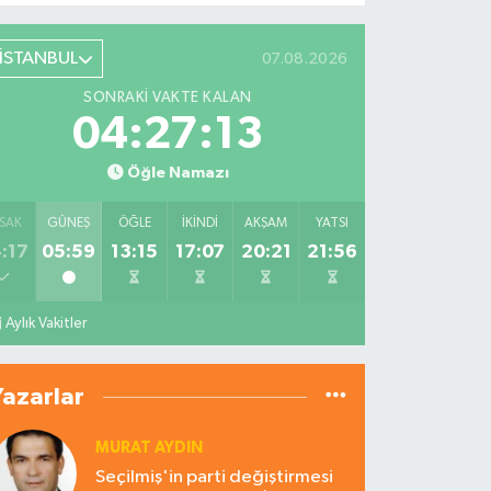
İSTANBUL
07.08.2026
SONRAKI VAKTE KALAN
04:27:12
Öğle Namazı
SAK
GÜNEŞ
ÖĞLE
İKINDI
AKŞAM
YATSI
:17
05:59
13:15
17:07
20:21
21:56
Aylık Vakitler
Yazarlar
MURAT AYDIN
Seçilmiş'in parti değiştirmesi