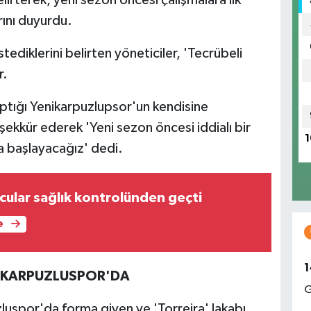
rını duyurdu.
stediklerini belirten yöneticiler, 'Tecrübeli
r.
tığı Yenikarpuzlupsor'un kendisine
kkür ederek 'Yeni sezon öncesi iddialı bir
1
a başlayacağız' dedi.
cular sağlık kontrolünden geçti
e
1
İKARPUZLUSPOR'DA
G
uspor'da forma giyen ve 'Torreira' lakabı