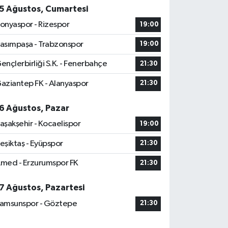
5 Ağustos, Cumartesi
onyaspor - Rizespor
19:00
asımpaşa - Trabzonspor
19:00
ençlerbirliği S.K. - Fenerbahçe
21:30
aziantep FK - Alanyaspor
21:30
6 Ağustos, Pazar
aşakşehir - Kocaelispor
19:00
eşiktaş - Eyüpspor
21:30
med - Erzurumspor FK
21:30
7 Ağustos, Pazartesi
amsunspor - Göztepe
21:30