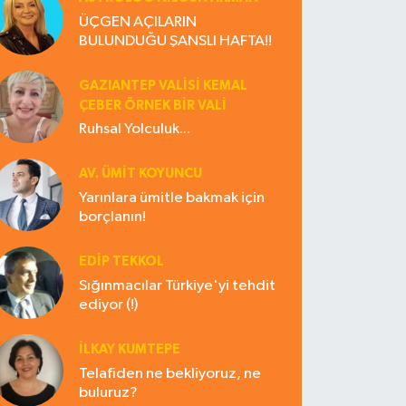
ÜÇGEN AÇILARIN
BULUNDUĞU ŞANSLI HAFTA!!
GAZIANTEP VALISI KEMAL
ÇEBER ÖRNEK BİR VALİ
Ruhsal Yolculuk...
AV. ÜMIT KOYUNCU
Yarınlara ümitle bakmak için
borçlanın!
EDIP TEKKOL
Sığınmacılar Türkiye'yi tehdit
ediyor (!)
İLKAY KUMTEPE
Telafiden ne bekliyoruz, ne
buluruz?