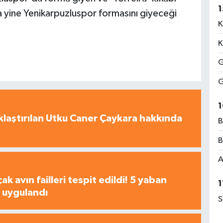
1
 yine Yenikarpuzluspor formasını giyeceği
K
K
G
G
1
laştırılan Utku Caner Çaykara hakkında
B
B
A
çak avın failleri tespit edildi! 5 yaban
1
a uygulandı
S