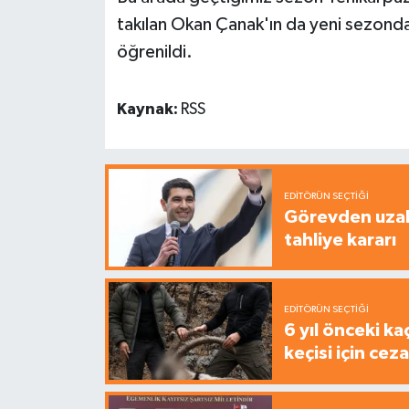
takılan Okan Çanak'ın da yeni sezonda
öğrenildi.
Kaynak:
RSS
EDITÖRÜN SEÇTIĞI
Görevden uzak
tahliye kararı
EDITÖRÜN SEÇTIĞI
6 yıl önceki ka
keçisi için cez