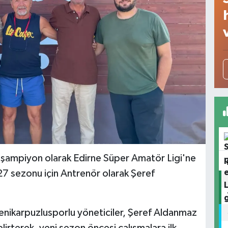
şampiyon olarak Edirne Süper Amatör Ligi'ne
7 sezonu için Antrenör olarak Şeref
enikarpuzlusporlu yöneticiler, Şeref Aldanmaz
lirterek, yeni sezon öncesi çalışmalara ilk