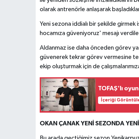
olarak antrenörle anlaşarak başladıkla
Yeni sezona iddialı bir şekilde girmek i
hocamıza güveniyoruz' mesajı verdile
Aldanmaz ise daha önceden görev yap
güvenerek tekrar görev vermesine teşe
ekip oluşturmak için de çalışmalarımız
TOFAŞ'lı oyun
İçeriği Görüntül
OKAN ÇANAK YENİ SEZONDA YEN
Bu arada geçtiğimiz sezon Yenikarpuzl