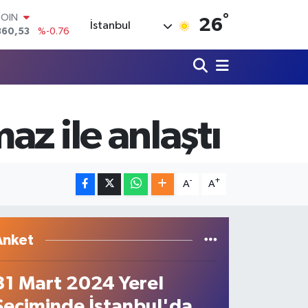
360,53
%-0.76
°
26
İstanbul
LAR
7143
%0.16
RO
0317
%-0.02
RLİN
2463
%0.07
M ALTIN
z ile anlaştı
4.81
%1.44
T100
887
%64
-
+
A
A
Anket
31 Mart 2024 Yerel
Seçiminde İstanbul'da