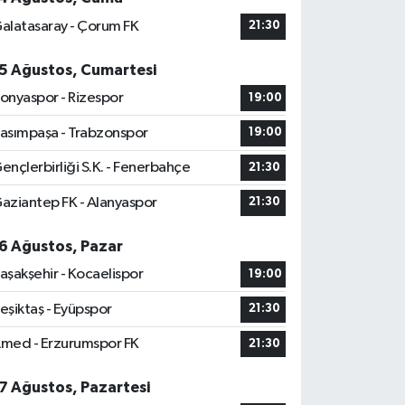
alatasaray - Çorum FK
21:30
5 Ağustos, Cumartesi
onyaspor - Rizespor
19:00
asımpaşa - Trabzonspor
19:00
ençlerbirliği S.K. - Fenerbahçe
21:30
aziantep FK - Alanyaspor
21:30
6 Ağustos, Pazar
aşakşehir - Kocaelispor
19:00
eşiktaş - Eyüpspor
21:30
med - Erzurumspor FK
21:30
7 Ağustos, Pazartesi