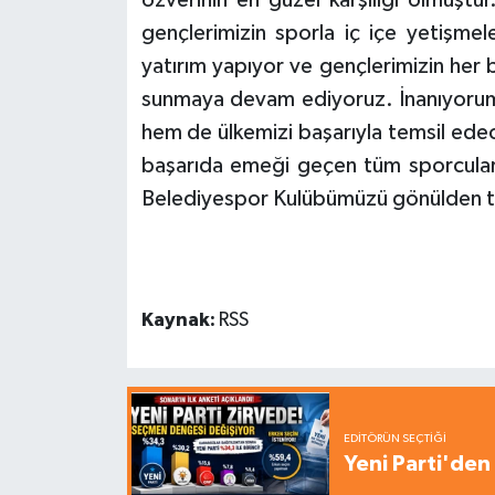
gençlerimizin sporla iç içe yetişmel
yatırım yapıyor ve gençlerimizin her br
sunmaya devam ediyoruz. İnanıyorum 
hem de ülkemizi başarıyla temsil edec
başarıda emeği geçen tüm sporcularım
Belediyespor Kulübümüzü gönülden tebr
Kaynak:
RSS
EDITÖRÜN SEÇTIĞI
Yeni Parti'den 