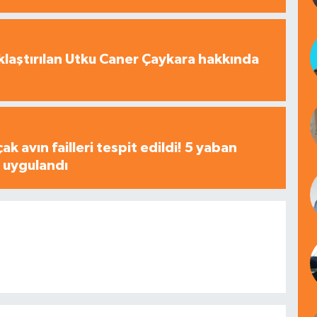
laştırılan Utku Caner Çaykara hakkında
çak avın failleri tespit edildi! 5 yaban
a uygulandı