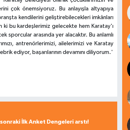
erini çok önemsiyoruz. Bu anlayışla altyapıya
anşta kendilerini geliştirebilecekleri imkânları
ki bu kardeşlerimiz gelecekte hem Karatay'ı
ek sporcular arasında yer alacaktır. Bu anlamlı
ızı, antrenörlerimizi, ailelerimizi ve Karatay
ik ediyor, başarılarının devamını diliyorum.'
sonraki İlk Anket Dengeleri arstı!