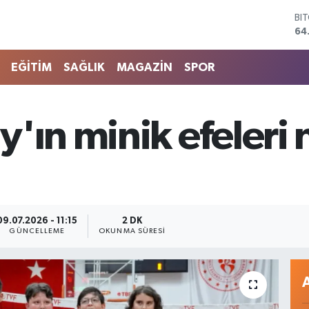
DO
47
EU
55
EĞİTİM
SAĞLIK
MAGAZİN
SPOR
ST
64
GR
66
y'ın minik efeler
Bİ
13
BI
64
09.07.2026 - 11:15
2 DK
GÜNCELLEME
OKUNMA SÜRESI