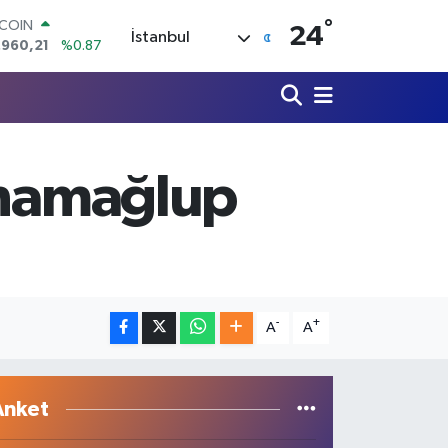
°
LAR
24
İstanbul
,7436
%0.18
RO
,2510
%0.32
ERLİN
,4811
%0.38
AM ALTIN
60.55
%0.03
i namağlup
ST100
.779
%-14
TCOIN
.960,21
%0.87
-
+
A
A
Anket