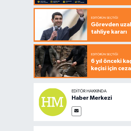
EDITÖRÜN SEÇTIĞI
Görevden uzak
tahliye kararı
EDITÖRÜN SEÇTIĞI
6 yıl önceki ka
keçisi için cez
EDITÖR HAKKINDA
Haber Merkezi