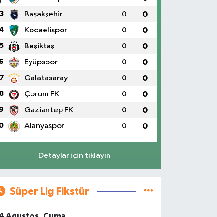
3
Başakşehir
0
0
4
Kocaelispor
0
0
5
Beşiktaş
0
0
6
Eyüpspor
0
0
7
Galatasaray
0
0
8
Çorum FK
0
0
9
Gaziantep FK
0
0
0
Alanyaspor
0
0
Detaylar için tıklayın
Süper Lig Fikstür
4 Ağustos, Cuma