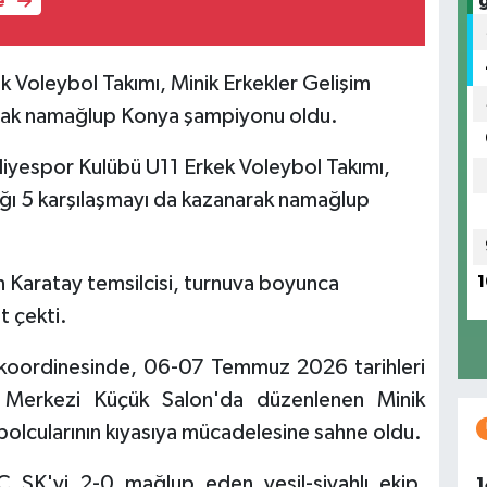
e
 Voleybol Takımı, Minik Erkekler Gelişim
arak namağlup Konya şampiyonu oldu.
iyespor Kulübü U11 Erkek Voleybol Takımı,
ığı 5 karşılaşmayı da kazanarak namağlup
 Karatay temsilcisi, turnuva boyunca
1
t çekti.
 koordinesinde, 06-07 Temmuz 2026 tarihleri
 Merkezi Küçük Salon'da düzenlenen Minik
bolcularının kıyasıya mücadelesine sahne oldu.
C SK'yi 2-0 mağlup eden yeşil-siyahlı ekip,
1