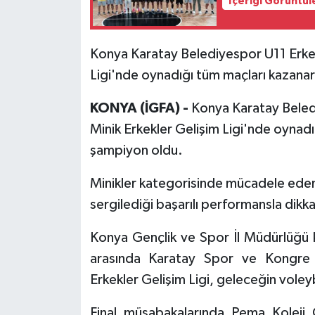
İçeriği Görüntül
Konya Karatay Belediyespor U11 Erkek
Ligi'nde oynadığı tüm maçları kazan
KONYA (İGFA) -
Konya Karatay Beled
Minik Erkekler Gelişim Ligi'nde oynad
şampiyon oldu.
Minikler kategorisinde mücadele eden
sergilediği başarılı performansla dikka
Konya Gençlik ve Spor İl Müdürlüğü
arasında Karatay Spor ve Kongre
Erkekler Gelişim Ligi, geleceğin voley
Final müsabakalarında Pema Koleji 