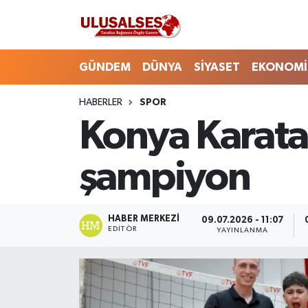
GÜNDEM
Hava Durumu
GÜNDEM
DÜNYA
SİYASET
EKONOMİ
DÜNYA
Trafik Durumu
HABERLER
SPOR
Konya Karata
SİYASET
Süper Lig Puan Durumu ve Fikstür
EKONOMİ
Tüm Manşetler
şampiyon
EĞİTİM
Son Dakika Haberleri
HABER MERKEZI
09.07.2026 - 11:07
SAĞLIK
Haber Arşivi
EDITÖR
YAYINLANMA
MAGAZİN
SPOR