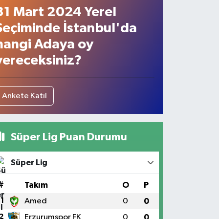
31 Mart 2024 Yerel
Seçiminde İstanbul'da
hangi Adaya oy
vereceksiniz?
Ankete Katıl
Süper Lig Puan Durumu
Süper Lig
#
Takım
O
P
1
Amed
0
0
2
Erzurumspor FK
0
0