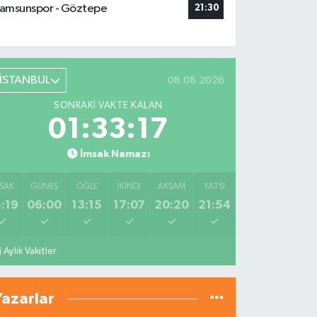
amsunspor - Göztepe
21:30
İSTANBUL
08.08.2026
SONRAKI VAKTE KALAN
01:33:16
İmsak Namazı
SAK
GÜNEŞ
ÖĞLE
İKINDI
AKŞAM
YATSI
:19
06:00
13:15
17:07
20:20
21:54
Aylık Vakitler
Yazarlar