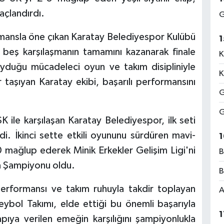
açlandırdı.
G
ormansla öne çıkan Karatay Belediyespor Kulübü
1
 beş karşılaşmanın tamamını kazanarak finale
K
oyduğu mücadeleci oyun ve takım disipliniyle
K
 taşıyan Karatay ekibi, başarılı performansını
G
G
K ile karşılaşan Karatay Belediyespor, ilk seti
i. İkinci sette etkili oyununu sürdüren mavi-
1
2-0 mağlup ederek Minik Erkekler Gelişim Ligi'ni
B
 Şampiyonu oldu.
B
 performansı ve takım ruhuyla takdir toplayan
A
ybol Takımı, elde ettiği bu önemli başarıyla
1
apıya verilen emeğin karşılığını şampiyonlukla