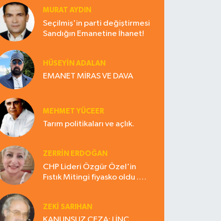
MURAT AYDIN
Seçilmiş'in parti değiştirmesi
Sandığın Emanetine İhanet!
HÜSEYIN ADALAN
EMANET MİRAS VE DAVA
MEHMET YÜCEER
Tarım politikaları ve açlık.
ZERRIN ERDOĞAN
CHP Lideri Özgür Özel'in
Fıstık Mitingi fiyasko oldu .
Çiftçi hayal kırıklığına uğradı
ZEKI SARIHAN
KANUNSUZ CEZA: LİNÇ