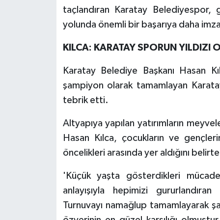
taçlandıran Karatay Belediyespor, ge
yolunda önemli bir başarıya daha imza
KILCA: KARATAY SPORUN YILDIZI
Karatay Belediye Başkanı Hasan Kıl
şampiyon olarak tamamlayan Karatay
tebrik etti.
Altyapıya yapılan yatırımların meyve
Hasan Kılca, çocukların ve gençleri
öncelikleri arasında yer aldığını beli
'Küçük yaşta gösterdikleri mücad
anlayışıyla hepimizi gururlandıra
Turnuvayı namağlup tamamlayarak şamp
özverinin en güzel karşılığı olmuştu