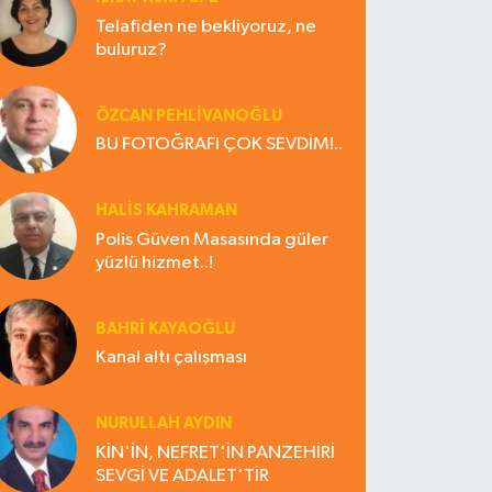
Telafiden ne bekliyoruz, ne
buluruz?
ÖZCAN PEHLİVANOĞLU
BU FOTOĞRAFI ÇOK SEVDİM!..
HALIS KAHRAMAN
Polis Güven Masasında güler
yüzlü hizmet..!
BAHRI KAYAOĞLU
Kanal altı çalışması
NURULLAH AYDIN
KİN'İN, NEFRET'İN PANZEHİRİ
SEVGİ VE ADALET'TİR