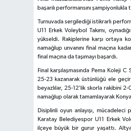
başarılı performansını şampiyonlukla t
Turnuvada sergilediği istikrarlı perf
U11 Erkek Voleybol Takımı, oynadığı
yükseldi. Rakiplerine karşı ortaya k
namağlup unvanını final maçına kadar
final maçına da taşımayı başardı.
Final karşılaşmasında Pema Koleji C S
25-23 kazanarak üstünlüğü ele geçird
beyazlılar, 25-12'lik skorla rakibini 
namağlup olarak tamamlayarak Konya
Disiplinli oyun anlayışı, mücadeleci
Karatay Belediyespor U11 Erkek Vole
ilçeye büyük bir gurur yaşattı. Alty