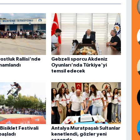
ostluk Rallisi'nde
Gebzeli sporcu Akdeniz
amamlandı
Oyunları'nda Türkiye'yi
temsil edecek
isiklet Festivali
Antalya Muratpaşalı Sultanlar
başladı
kenetlendi, gözler yeni
sezonda