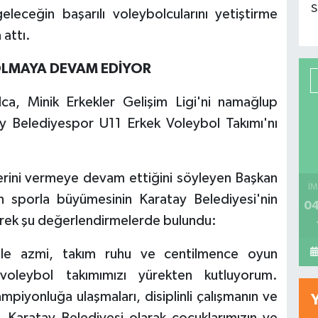
S
leceğin başarılı voleybolcularını yetiştirme
 attı.
 OLMAYA DEVAM EDİYOR
ca, Minik Erkekler Gelişim Ligi'ni namağlup
 Belediyespor U11 Erkek Voleybol Takımı'nı
lerini vermeye devam ettiğini söyleyen Başkan
İM
n sporla büyümesinin Karatay Belediyesi'nin
04
rterek şu değerlendirmelerde bulundu:
ele azmi, takım ruhu ve centilmence oyun
n voleybol takımımızı yürekten kutluyorum.
iyonluğa ulaşmaları, disiplinli çalışmanın ve
r. Karatay Belediyesi olarak çocuklarımızın ve