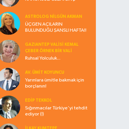
ASTROLOG NILGÜN AKMAN
ÜÇGEN AÇILARIN
BULUNDUĞU ŞANSLI HAFTA!!
GAZIANTEP VALISI KEMAL
ÇEBER ÖRNEK BİR VALİ
Ruhsal Yolculuk...
AV. ÜMIT KOYUNCU
Yarınlara ümitle bakmak için
borçlanın!
EDIP TEKKOL
Sığınmacılar Türkiye'yi tehdit
ediyor (!)
İLKAY KUMTEPE