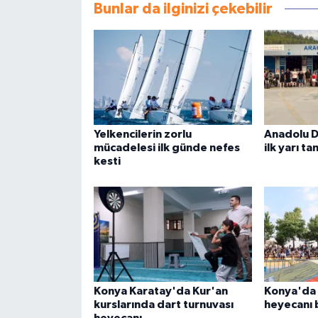
Bunlar da ilginizi çekebilir
Yelkencilerin zorlu
Anadolu D
mücadelesi ilk günde nefes
ilk yarı t
kesti
Konya Karatay'da Kur'an
Konya'da B
kurslarında dart turnuvası
heyecanı 
heyecanı